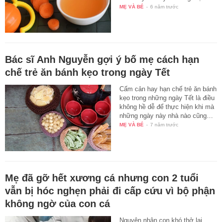
MẸ VÀ BÉ
-
6 năm trước
Bác sĩ Anh Nguyễn gợi ý bố mẹ cách hạn
chế trẻ ăn bánh kẹo trong ngày Tết
Cấm cản hay hạn chế trẻ ăn bánh
kẹo trong những ngày Tết là điều
không hề dễ để thực hiện khi mà
những ngày này nhà nào cũng…
MẸ VÀ BÉ
-
7 năm trước
Mẹ đã gỡ hết xương cá nhưng con 2 tuổi
vẫn bị hóc nghẹn phải đi cấp cứu vì bộ phận
không ngờ của con cá
Nguyên nhân con khó thở lại