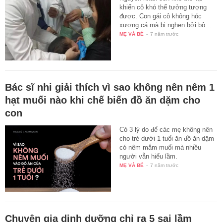
khiến cô khó thể tưởng tượng
được. Con gái cô không hóc
xương cá mà bị nghẹn bởi bộ…
MẸ VÀ BÉ
-
7 năm trước
Bác sĩ nhi giải thích vì sao không nên nêm 1
hạt muối nào khi chế biến đồ ăn dặm cho
con
Có 3 lý do để các mẹ không nên
cho trẻ dưới 1 tuổi ăn đồ ăn dặm
có nêm mắm muối mà nhiều
người vẫn hiểu lầm.
MẸ VÀ BÉ
-
7 năm trước
Chuyên gia dinh dưỡng chỉ ra 5 sai lầm