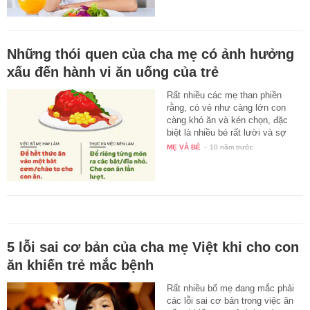
Những thói quen của cha mẹ có ảnh hưởng
xấu đến hành vi ăn uống của trẻ
Rất nhiều các mẹ than phiền
rằng, có vẻ như càng lớn con
càng khó ăn và kén chọn, đặc
biệt là nhiều bé rất lười và sợ
ăn…
MẸ VÀ BÉ
-
10 năm trước
5 lỗi sai cơ bản của cha mẹ Việt khi cho con
ăn khiến trẻ mắc bệnh
Rất nhiều bố mẹ đang mắc phải
các lỗi sai cơ bản trong việc ăn