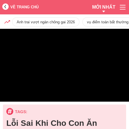
MỚI NHẤT
VỀ TRANG CHỦ
Anh trai vượt ngàn chông gai 2026
vụ điểm toán bất thường
TAGS:
Lỗi Sai Khi Cho Con Ăn