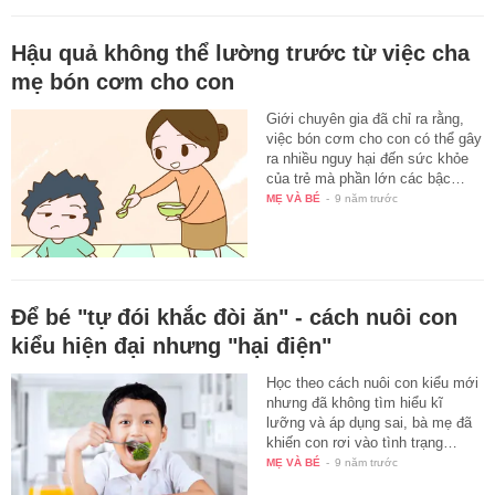
Hậu quả không thể lường trước từ việc cha
mẹ bón cơm cho con
Giới chuyên gia đã chỉ ra rằng,
việc bón cơm cho con có thể gây
ra nhiều nguy hại đến sức khỏe
của trẻ mà phần lớn các bậc…
MẸ VÀ BÉ
-
9 năm trước
Để bé "tự đói khắc đòi ăn" - cách nuôi con
kiểu hiện đại nhưng "hại điện"
Học theo cách nuôi con kiểu mới
nhưng đã không tìm hiểu kĩ
lưỡng và áp dụng sai, bà mẹ đã
khiến con rơi vào tình trạng…
MẸ VÀ BÉ
-
9 năm trước