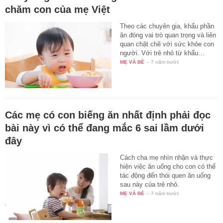
chăm con của mẹ Việt
Theo các chuyên gia, khẩu phần
ăn đóng vai trò quan trọng và liên
quan chặt chẽ với sức khỏe con
người. Với trẻ nhỏ từ khẩu…
MẸ VÀ BÉ
-
7 năm trước
Các mẹ có con biếng ăn nhất định phải đọc
bài này vì có thể đang mắc 6 sai lầm dưới
đây
Cách cha mẹ nhìn nhận và thực
hiện việc ăn uống cho con có thể
tác động đến thói quen ăn uống
sau này của trẻ nhỏ.
MẸ VÀ BÉ
-
7 năm trước