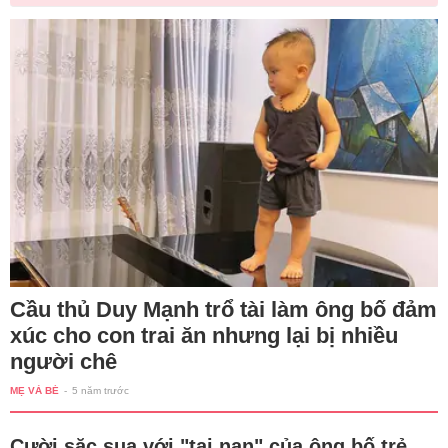
Cầu thủ Duy Mạnh trổ tài làm ông bố đảm
xúc cho con trai ăn nhưng lại bị nhiều
người chê
MẸ VÀ BÉ
-
5 năm trước
Cười sặc sụa với "tai nạn" của ông bố trẻ