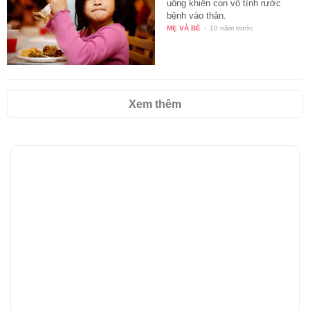
uống khiến con vô tình rước
bệnh vào thân.
MẸ VÀ BÉ
-
10 năm trước
Xem thêm