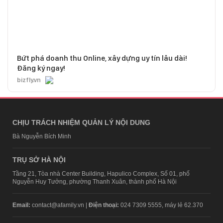
Bứt phá doanh thu Online, xây dựng uy tín lâu dài!
Đăng ký ngay!
bizfly.vn
CHỊU TRÁCH NHIỆM QUẢN LÝ NỘI DUNG
Bà Nguyễn Bích Minh
TRỤ SỞ HÀ NỘI
Tầng 21, Tòa nhà Center Building, Hapulico Complex, Số 01, phố
Nguyễn Huy Tưởng, phường Thanh Xuân, thành phố Hà Nội
Email:
contact@afamily.vn |
Điện thoại:
024 7309 5555, máy lẻ 62.370