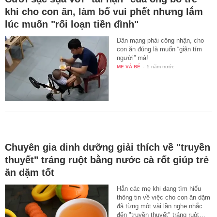
khi cho con ăn, làm bố vui phết nhưng lắm
lúc muốn "rối loạn tiền đình"
Dân mạng phải công nhận, cho
con ăn đúng là muốn “giận tím
người” mà!
MẸ VÀ BÉ
-
5 năm trước
Chuyên gia dinh dưỡng giải thích về "truyền
thuyết" tráng ruột bằng nước cà rốt giúp trẻ
ăn dặm tốt
Hẳn các mẹ khi đang tìm hiểu
thông tin về việc cho con ăn dặm
đã từng một vài lần nghe nhắc
đến "truyền thuyết" tráng ruột…