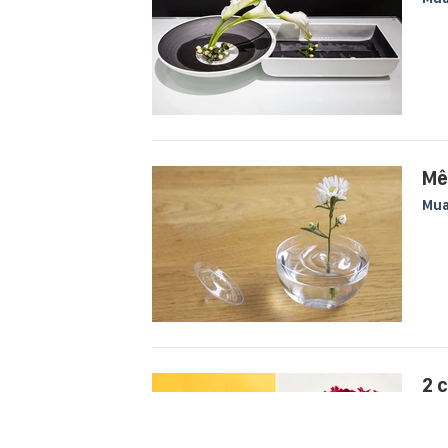
Mê
Mu
2 
Ăn 