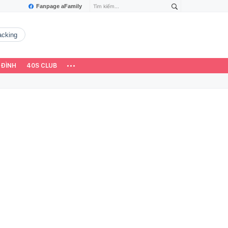
Fanpage aFamily
hacking
 ĐÌNH
40S CLUB