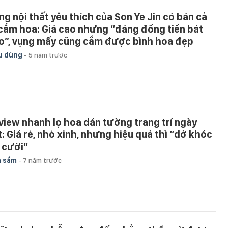
ng nội thất yêu thích của Son Ye Jin có bán cả
 cắm hoa: Giá cao nhưng “đáng đồng tiền bát
o”, vụng mấy cũng cắm được bình hoa đẹp
u dùng
-
5 năm trước
view nhanh lọ hoa dán tường trang trí ngày
t: Giá rẻ, nhỏ xinh, nhưng hiệu quả thì “dở khóc
 cười”
a sắm
-
7 năm trước