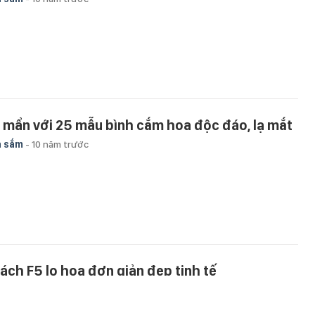
 mẩn với 25 mẫu bình cắm hoa độc đáo, lạ mắt
a sắm
-
10 năm trước
cách F5 lọ hoa đơn giản đẹp tinh tế
ngon
-
10 năm trước