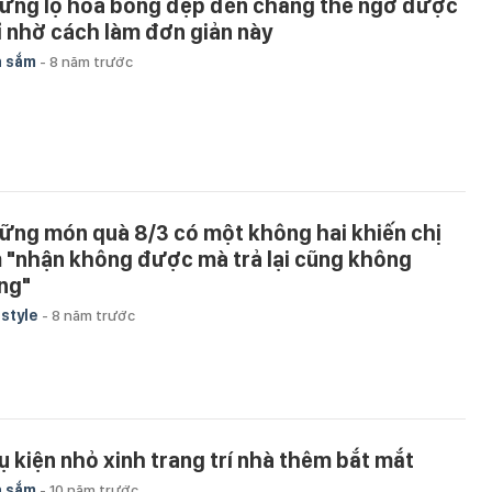
ững lọ hoa bỗng đẹp đến chẳng thể ngờ được
ỉ nhờ cách làm đơn giản này
a sắm
-
8 năm trước
ững món quà 8/3 có một không hai khiến chị
 "nhận không được mà trả lại cũng không
ng"
estyle
-
8 năm trước
ụ kiện nhỏ xinh trang trí nhà thêm bắt mắt
a sắm
-
10 năm trước