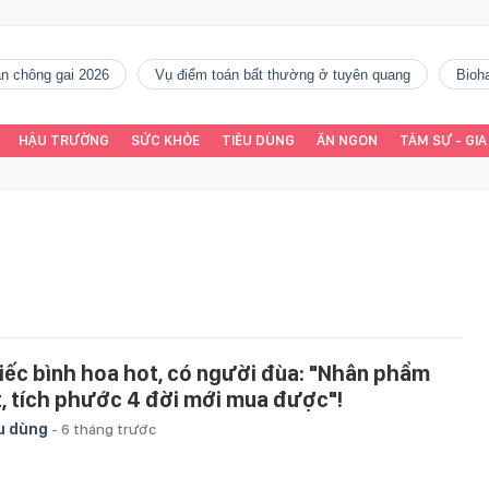
gàn chông gai 2026
vụ điểm toán bất thường ở tuyên quang
Bio
HẬU TRƯỜNG
SỨC KHỎE
TIÊU DÙNG
ĂN NGON
TÂM SỰ - GIA
iếc bình hoa hot, có người đùa: "Nhân phẩm
t, tích phước 4 đời mới mua được"!
u dùng
-
6 tháng trước