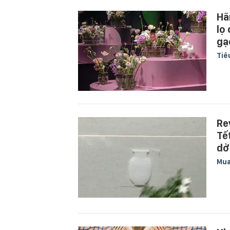
Hã
lọ
gạ
Tiê
Re
Tế
dở
Mu