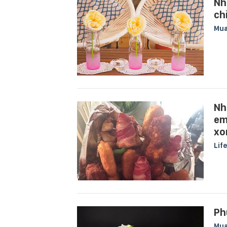
Nh
ch
Mu
Nh
em
xo
Lif
Ph
Mu