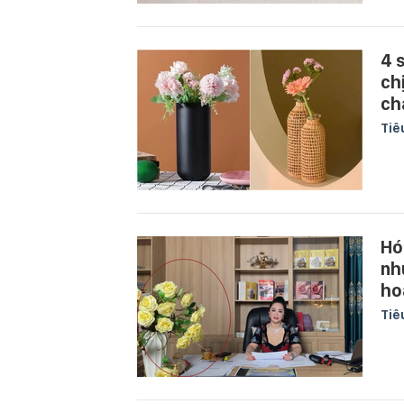
4 
ch
ch
Tiê
Hó
nh
ho
Tiê