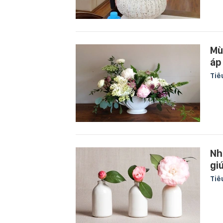
Mù
áp
Tiê
Nh
gi
Tiê