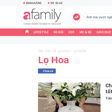
EMAGAZINE
DR. BLUE
Anh trai vượt n
LIFESTYLE
XÃ HỘI
ĐẸP
MẸ & BÉ
GIÁO DỤC
TIN TỨC VỀ LỌ HOA - LO HOA
Lọ Hoa
Chia sẻ
Ch
tố
Tiê