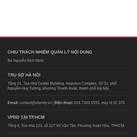
CHỊU TRÁCH NHIỆM QUẢN LÝ NỘI DUNG
Bà Nguyễn Bích Minh
TRỤ SỞ HÀ NỘI
Tầng 21, Tòa nhà Center Building, Hapulico Complex, Số 01, phố
Nguyễn Huy Tưởng, phường Thanh Xuân, thành phố Hà Nội
Email:
contact@afamily.vn |
Điện thoại:
024 7309 5555, máy lẻ 62.370
VPĐD TẠI TP.HCM
Tầng 4, Tòa nhà 123, số 127 Võ Văn Tần, Phường Xuân Hòa, TPHCM