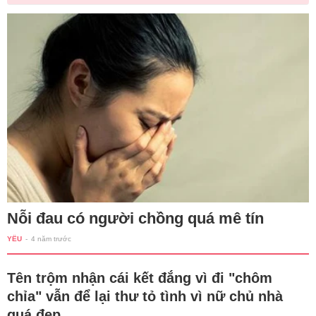
Nỗi đau có người chồng quá mê tín
YÊU
-
4 năm trước
Tên trộm nhận cái kết đắng vì đi "chôm
chỉa" vẫn để lại thư tỏ tình vì nữ chủ nhà
quá đẹp