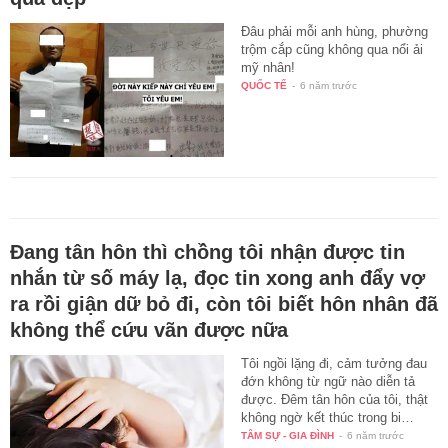
Đâu phải mỗi anh hùng, phường
trộm cắp cũng không qua nổi ải
mỹ nhân!
QUỐC TẾ
-
6 năm trước
Đang tân hôn thì chồng tôi nhận được tin
nhắn từ số máy lạ, đọc tin xong anh đẩy vợ
ra rồi giận dữ bỏ đi, còn tôi biết hôn nhân đã
không thể cứu vãn được nữa
Tôi ngồi lặng đi, cảm tưởng đau
đớn không từ ngữ nào diễn tả
được. Đêm tân hôn của tôi, thật
không ngờ kết thúc trong bi…
TÂM SỰ - GIA ĐÌNH
-
6 năm trước