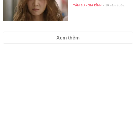
mẹ…
TÂM SỰ - GIA ĐÌNH
-
10 năm trước
Xem thêm