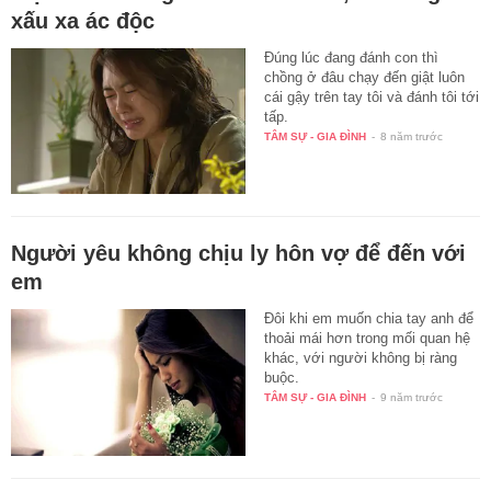
xấu xa ác độc
Đúng lúc đang đánh con thì
chồng ở đâu chạy đến giật luôn
cái gậy trên tay tôi và đánh tôi tới
tấp.
TÂM SỰ - GIA ĐÌNH
-
8 năm trước
Người yêu không chịu ly hôn vợ để đến với
em
Đôi khi em muốn chia tay anh để
thoải mái hơn trong mối quan hệ
khác, với người không bị ràng
buộc.
TÂM SỰ - GIA ĐÌNH
-
9 năm trước