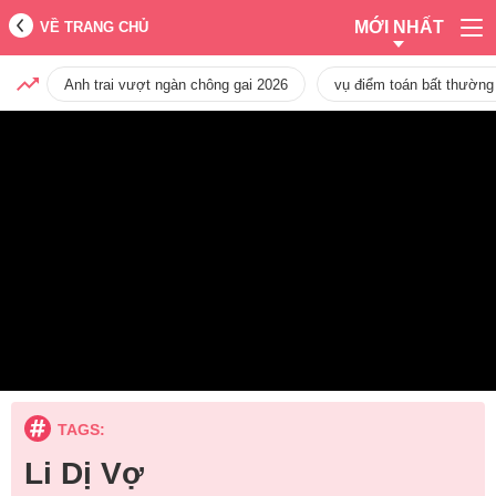
MỚI NHẤT
VỀ TRANG CHỦ
Anh trai vượt ngàn chông gai 2026
vụ điểm toán bất thường
TAGS:
Li Dị Vợ