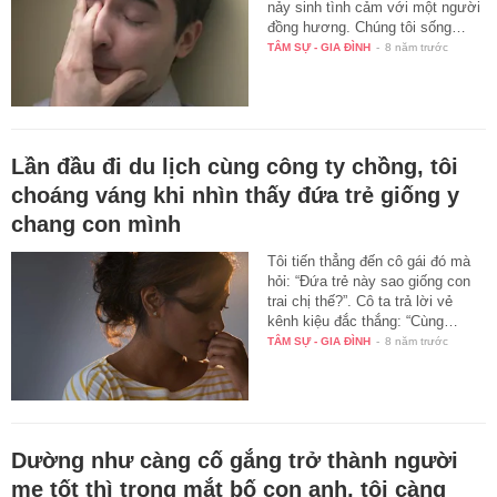
nảy sinh tình cảm với một người
đồng hương. Chúng tôi sống…
TÂM SỰ - GIA ĐÌNH
-
8 năm trước
Lần đầu đi du lịch cùng công ty chồng, tôi
choáng váng khi nhìn thấy đứa trẻ giống y
chang con mình
Tôi tiến thẳng đến cô gái đó mà
hỏi: “Đứa trẻ này sao giống con
trai chị thế?”. Cô ta trả lời vẻ
kênh kiệu đắc thắng: “Cùng…
TÂM SỰ - GIA ĐÌNH
-
8 năm trước
Dường như càng cố gắng trở thành người
mẹ tốt thì trong mắt bố con anh, tôi càng