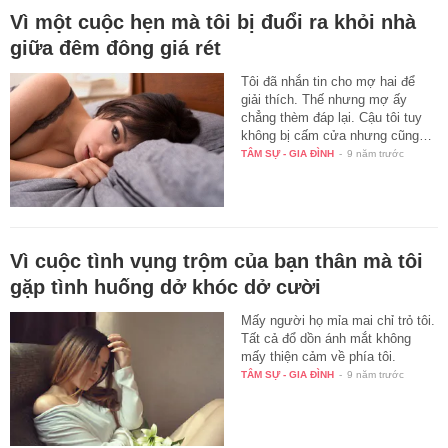
Vì một cuộc hẹn mà tôi bị đuổi ra khỏi nhà
giữa đêm đông giá rét
Tôi đã nhắn tin cho mợ hai để
giải thích. Thế nhưng mợ ấy
chẳng thèm đáp lại. Cậu tôi tuy
không bị cấm cửa nhưng cũng…
TÂM SỰ - GIA ĐÌNH
-
9 năm trước
Vì cuộc tình vụng trộm của bạn thân mà tôi
gặp tình huống dở khóc dở cười
Mấy người họ mỉa mai chỉ trỏ tôi.
Tất cả đổ dồn ánh mắt không
mấy thiện cảm về phía tôi.
TÂM SỰ - GIA ĐÌNH
-
9 năm trước