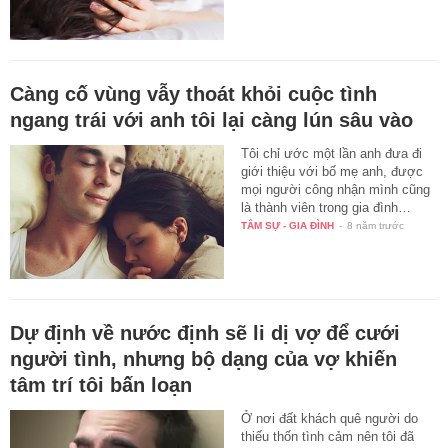
Càng cố vùng vẫy thoát khỏi cuộc tình
ngang trái với anh tôi lại càng lún sâu vào
Tôi chỉ ước một lần anh đưa đi
giới thiệu với bố mẹ anh, được
mọi người công nhận mình cũng
là thành viên trong gia đình…
TÂM SỰ - GIA ĐÌNH
-
8 năm trước
Dự định về nước định sẽ li dị vợ để cưới
người tình, nhưng bộ dạng của vợ khiến
tâm trí tôi bấn loạn
Ở nơi đất khách quê người do
thiếu thốn tình cảm nên tôi đã