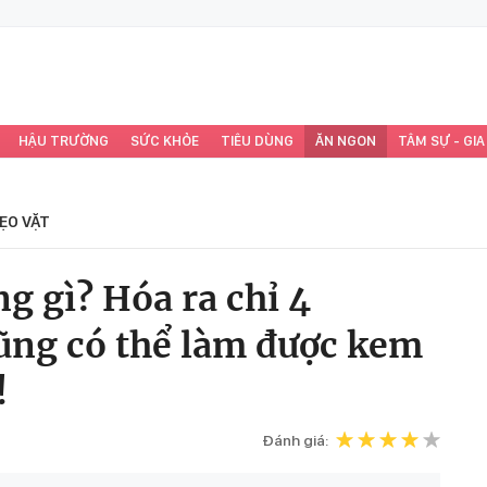
HẬU TRƯỜNG
SỨC KHỎE
TIÊU DÙNG
ĂN NGON
TÂM SỰ - GIA
ẸO VẶT
 gì? Hóa ra chỉ 4
cũng có thể làm được kem
!
Đánh giá: