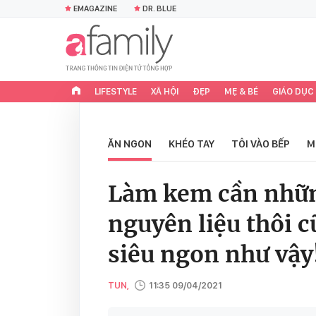
EMAGAZINE
DR. BLUE
LIFESTYLE
XÃ HỘI
ĐẸP
MẸ & BÉ
GIÁO DỤC
ĂN NGON
KHÉO TAY
TÔI VÀO BẾP
M
Làm kem cần những
nguyên liệu thôi 
siêu ngon như vậy
TUN,
11:35 09/04/2021