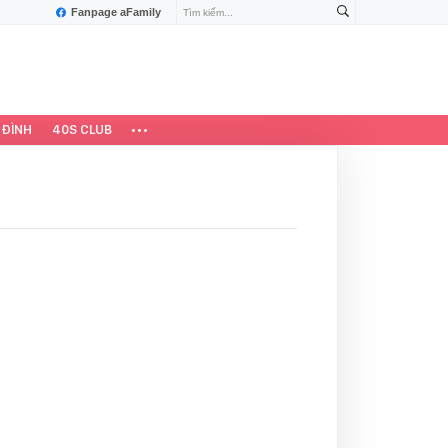
Fanpage aFamily
 ĐÌNH
40S CLUB