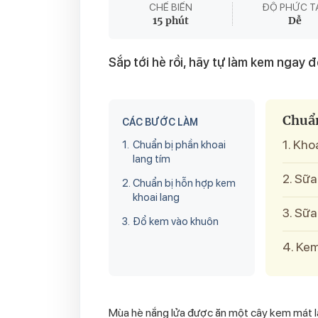
CHẾ BIẾN
ĐỘ PHỨC T
15 phút
Dễ
Sắp tới hè rồi, hãy tự làm kem ngay đ
Chuẩn
CÁC BƯỚC LÀM
1. Kho
1.
Chuẩn bị phần khoai
lang tím
2. Sữ
2.
Chuẩn bị hỗn hợp kem
khoai lang
3. Sữ
3.
Đổ kem vào khuôn
4. Kem
Mùa hè nắng lửa được ăn một cây kem mát lạn