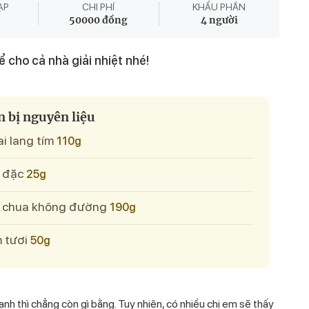
ẠP
CHI PHÍ
KHẨU PHẦN
50000 đồng
4 người
ể cho cả nhà giải nhiệt nhé!
 bị nguyên liệu
ai lang tím
110g
a đặc
25g
a chua không đường
190g
 tươi
50g
h thì chẳng còn gì bằng. Tuy nhiên, có nhiều chị em sẽ thấy