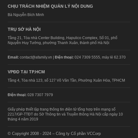
CHỊU TRÁCH NHIỆM QUẢN LÝ NỘI DUNG
Bà Nguyễn Bích Minh
TRỤ SỞ HÀ NỘI
Tầng 21, Tòa nhà Center Building, Hapulico Complex, Số 01, phố
Nguyễn Huy Tưởng, phường Thanh Xuân, thành phố Hà Nội
Email:
contact@afamily.vn |
Điện thoại:
024 7309 5555, máy lẻ 62.370
VPĐD TẠI TP.HCM
Tầng 4, Tòa nhà 123, số 127 Võ Văn Tần, Phường Xuân Hòa, TPHCM
Điện thoại:
028 7307 7979
Giấy phép thiết lập trang thông tin điện tử tổng hợp trên mạng số
2217/GP-TTĐT do Sở Thông tin và Truyền thông Hà Nội cấp ngày 10
tháng 4 năm 2019
© Copyright 2008 - 2024 – Công ty Cổ phần VCCorp