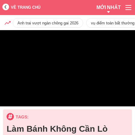
MỚI NHẤT
VỀ TRANG CHỦ
Anh trai vượt ngàn chông gai 2026
vụ điểm toán bất thường
TAGS:
Làm Bánh Không Cần Lò