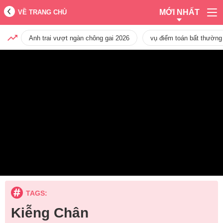
MỚI NHẤT
VỀ TRANG CHỦ
Anh trai vượt ngàn chông gai 2026
vụ điểm toán bất thường
TAGS:
Kiễng Chân