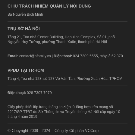
CHỊU TRÁCH NHIỆM QUẢN LÝ NỘI DUNG
Bà Nguyễn Bích Minh
TRỤ SỞ HÀ NỘI
Tầng 21, Tòa nhà Center Building, Hapulico Complex, Số 01, phố
Nguyễn Huy Tưởng, phường Thanh Xuân, thành phố Hà Nội
Email:
contact@afamily.vn |
Điện thoại:
024 7309 5555, máy lẻ 62.370
VPĐD TẠI TP.HCM
Tầng 4, Tòa nhà 123, số 127 Võ Văn Tần, Phường Xuân Hòa, TPHCM
Điện thoại:
028 7307 7979
Giấy phép thiết lập trang thông tin điện tử tổng hợp trên mạng số
2217/GP-TTĐT do Sở Thông tin và Truyền thông Hà Nội cấp ngày 10
tháng 4 năm 2019
© Copyright 2008 - 2024 – Công ty Cổ phần VCCorp