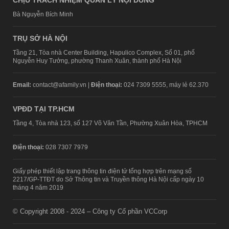
CHỊU TRÁCH NHIỆM QUẢN LÝ NỘI DUNG
Bà Nguyễn Bích Minh
TRỤ SỞ HÀ NỘI
Tầng 21, Tòa nhà Center Building, Hapulico Complex, Số 01, phố
Nguyễn Huy Tưởng, phường Thanh Xuân, thành phố Hà Nội
Email:
contact@afamily.vn |
Điện thoại:
024 7309 5555, máy lẻ 62.370
VPĐD TẠI TP.HCM
Tầng 4, Tòa nhà 123, số 127 Võ Văn Tần, Phường Xuân Hòa, TPHCM
Điện thoại:
028 7307 7979
Giấy phép thiết lập trang thông tin điện tử tổng hợp trên mạng số
2217/GP-TTĐT do Sở Thông tin và Truyền thông Hà Nội cấp ngày 10
tháng 4 năm 2019
© Copyright 2008 - 2024 – Công ty Cổ phần VCCorp