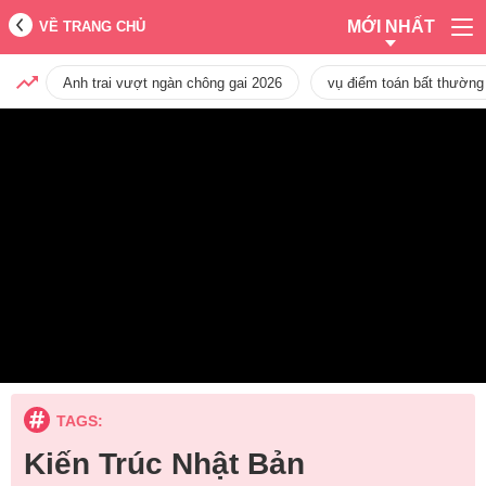
MỚI NHẤT
VỀ TRANG CHỦ
Anh trai vượt ngàn chông gai 2026
vụ điểm toán bất thường
TAGS:
Kiến Trúc Nhật Bản