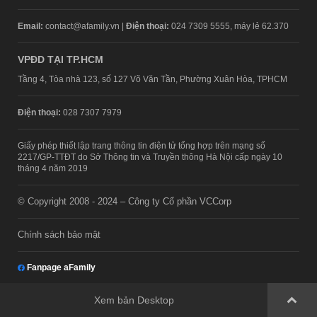
Email:
contact@afamily.vn |
Điện thoại:
024 7309 5555, máy lẻ 62.370
VPĐD TẠI TP.HCM
Tầng 4, Tòa nhà 123, số 127 Võ Văn Tần, Phường Xuân Hòa, TPHCM
Điện thoại:
028 7307 7979
Giấy phép thiết lập trang thông tin điện tử tổng hợp trên mạng số
2217/GP-TTĐT do Sở Thông tin và Truyền thông Hà Nội cấp ngày 10
tháng 4 năm 2019
© Copyright 2008 - 2024 – Công ty Cổ phần VCCorp
Chính sách bảo mật
Fanpage aFamily
Xem bản Desktop