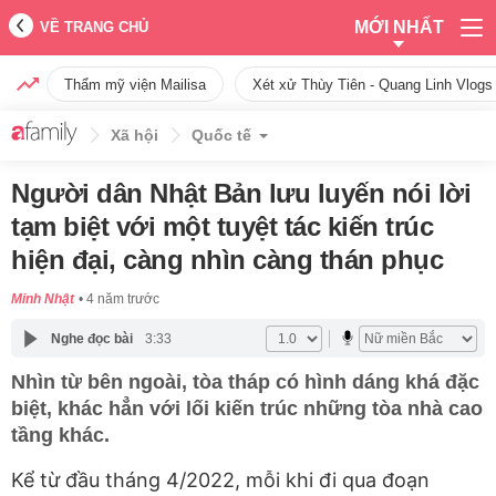
MỚI NHẤT
VỀ TRANG CHỦ
Thẩm mỹ viện Mailisa
Xét xử Thùy Tiên - Quang Linh Vlogs
Xã hội
Quốc tế
Người dân Nhật Bản lưu luyến nói lời
tạm biệt với một tuyệt tác kiến trúc
hiện đại, càng nhìn càng thán phục
Minh Nhật
4 năm trước
Nghe đọc bài
3:33
Nhìn từ bên ngoài, tòa tháp có hình dáng khá đặc
biệt, khác hẳn với lối kiến trúc những tòa nhà cao
tầng khác.
Kể từ đầu tháng 4/2022, mỗi khi đi qua đoạn