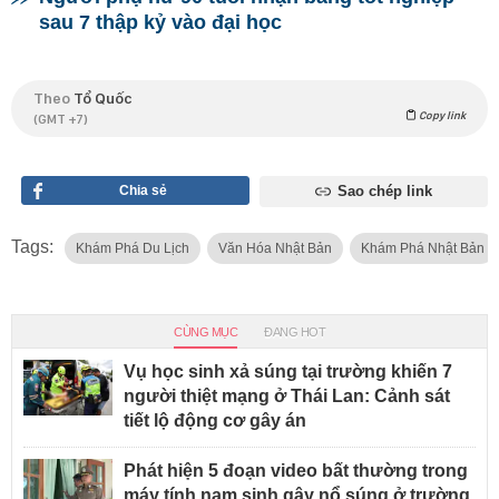
sau 7 thập kỷ vào đại học
Theo
Tổ Quốc
Copy link
(GMT +7)
Chia sẻ
Sao chép link
Tags:
Khám Phá Du Lịch
Văn Hóa Nhật Bản
Khám Phá Nhật Bản
CÙNG MỤC
ĐANG HOT
Vụ học sinh xả súng tại trường khiến 7
người thiệt mạng ở Thái Lan: Cảnh sát
tiết lộ động cơ gây án
Phát hiện 5 đoạn video bất thường trong
máy tính nam sinh gây nổ súng ở trường