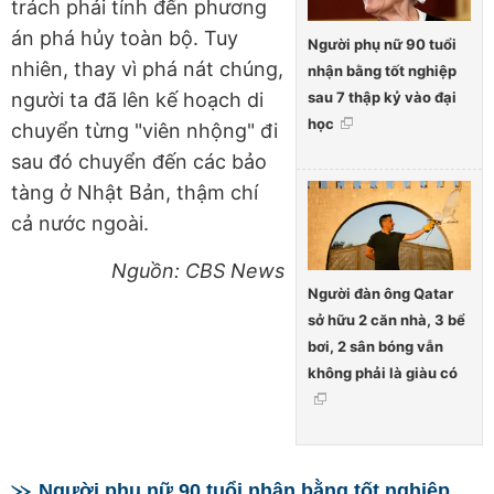
trách phải tính đến phương
án phá hủy toàn bộ. Tuy
Người phụ nữ 90 tuổi
nhiên, thay vì phá nát chúng,
nhận bằng tốt nghiệp
sau 7 thập kỷ vào đại
người ta đã lên kế hoạch di
học
chuyển từng "viên nhộng" đi
sau đó chuyển đến các bảo
tàng ở Nhật Bản, thậm chí
cả nước ngoài.
Nguồn: CBS News
Người đàn ông Qatar
sở hữu 2 căn nhà, 3 bể
bơi, 2 sân bóng vẫn
không phải là giàu có
Người phụ nữ 90 tuổi nhận bằng tốt nghiệp