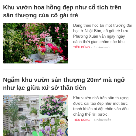
Khu vườn hoa hồng đẹp như cổ tích trên
sân thượng của cô gái trẻ
Đang theo học tại một trường đại
học ở Nhật Bản, cô gái trẻ Lưu
Phương Xuân vẫn ngày ngày
dành thời gian chăm sóc khu…
TIÊU DÙNG
-
4 năm trước
Ngắm khu vườn sân thượng 20m² mà ngỡ
như lạc giữa xứ sở thần tiên
Khu vườn nhỏ trên sân thượng
được cải tạo đẹp như một bức
tranh khiến ai đặt chân vào đều
chẳng thể rời bước.
TIÊU DÙNG
-
4 năm trước