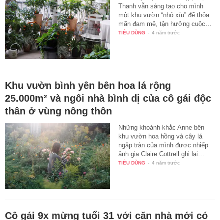
Thanh vẫn sáng tạo cho mình
một khu vườn “nhỏ xíu” để thỏa
mãn đam mê, tận hưởng cuộc…
TIÊU DÙNG
-
4 năm trước
Khu vườn bình yên bên hoa lá rộng
25.000m² và ngôi nhà bình dị của cô gái độc
thân ở vùng nông thôn
Những khoảnh khắc Anne bên
khu vườn hoa hồng và cây lá
ngập tràn của mình được nhiếp
ảnh gia Claire Cottrell ghi lại…
TIÊU DÙNG
-
4 năm trước
Cô gái 9x mừng tuổi 31 với căn nhà mới có