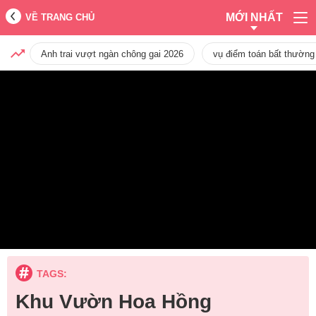
MỚI NHẤT
VỀ TRANG CHỦ
Anh trai vượt ngàn chông gai 2026
vụ điểm toán bất thường
TAGS:
Khu Vườn Hoa Hồng