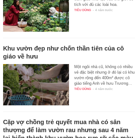
tích với đủ các loài hoa.
TIÊU DÙNG
-
4 năm trước
Khu vườn đẹp như chốn thần tiên của cô
giáo về hưu
Một ngôi nhà cũ, không có nhiều
vẻ đặc biệt nhưng ở đó lại có khu
vườn rộng đến 400m² được cô
giáo tiếng Anh về hưu Trương…
TIÊU DÙNG
-
4 năm trước
Cặp vợ chồng trẻ quyết mua nhà có sân
thượng để làm vườn rau nhưng sau 4 năm
lại biến thành khu vườn hoa rực rỡ sắc màu