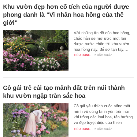
Khu vườn đẹp hơn cổ tích của người được
phong danh là "Vĩ nhân hoa hồng của thế
giới"
Với những tín đồ của hoa hồng,
chắc hẳn sẽ mơ ước một lần
được bước chân tới khu vườn
hoa hồng này, để sờ tận tay,…
TIÊU DÙNG
-
5 năm trước
Cô gái trẻ cải tạo mảnh đất trên núi thành
khu vườn ngập tràn sắc hoa
Cô gái yêu thích cuộc sống một
mình vô cùng bình yên trên núi
khi trồng các loại hoa, tận hưởng
vẻ đẹp tuyệt diệu của thiên
nhiên…
TIÊU DÙNG
-
5 năm trước