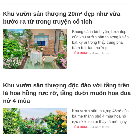
Khu vườn sân thượng 20m² đẹp như vừa
bước ra từ trong truyện cổ tích
Khung cảnh bình yên, tươi đẹp
của khu vườn sân thượng khiến
bất kỳ ai trông thấy cũng phải
trầm trồ, tán thưởng.
TIÊU DÙNG
-
4 năm trước
Khu vườn sân thượng độc đáo với tầng trên
là hoa hồng rực rỡ, tầng dưới muôn hoa đua
nở 4 mùa
Khu vườn sân thượng 45m² của
bà mẹ thành phố 4 mùa hoa nở
rực rỡ khiến ai thấy là mê ngay.
TIÊU DÙNG
-
4 năm trước