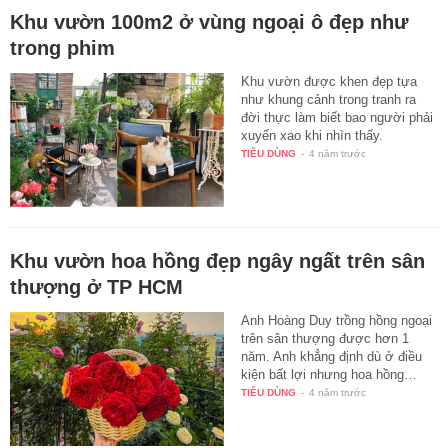
Khu vườn 100m2 ở vùng ngoại ô đẹp như
trong phim
Khu vườn được khen đẹp tựa
như khung cảnh trong tranh ra
đời thực làm biết bao người phải
xuyến xao khi nhìn thấy.
TIÊU DÙNG
-
4 năm trước
Khu vườn hoa hồng đẹp ngây ngất trên sân
thượng ở TP HCM
Anh Hoàng Duy trồng hồng ngoại
trên sân thượng được hơn 1
năm. Anh khẳng định dù ở điều
kiện bất lợi nhưng hoa hồng…
TIÊU DÙNG
-
4 năm trước