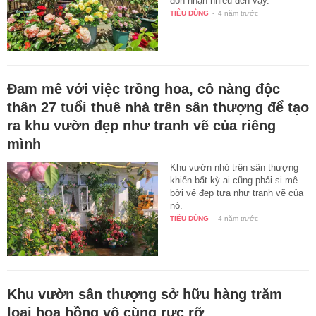
đón nhận nhiều đến vậy.
TIÊU DÙNG
-
4 năm trước
Đam mê với việc trồng hoa, cô nàng độc
thân 27 tuổi thuê nhà trên sân thượng để tạo
ra khu vườn đẹp như tranh vẽ của riêng
mình
Khu vườn nhỏ trên sân thượng
khiến bất kỳ ai cũng phải si mê
bởi vẻ đẹp tựa như tranh vẽ của
nó.
TIÊU DÙNG
-
4 năm trước
Khu vườn sân thượng sở hữu hàng trăm
loại hoa hồng vô cùng rực rỡ