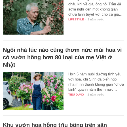
cháu khi về già, ông nội Trần đã
sớm nghĩ đến một không gian
chữa lành tuyệt vời cho cả gia…
LIFESTYLE
-
2 năm trước
Ngôi nhà lúc nào cũng thơm nức mùi hoa vì
có vườn hồng hơn 80 loại của mẹ Việt ở
Nhật
Hơn 5 năm nuôi dưỡng tình yêu
với hoa, chị Sinh đã biến ngôi
nhà mình thành không gian "chữa
lành" quanh năm thơm nức…
TIÊU DÙNG
-
2 năm trước
Khu vườn hoa hồng trĩu bông trên sân