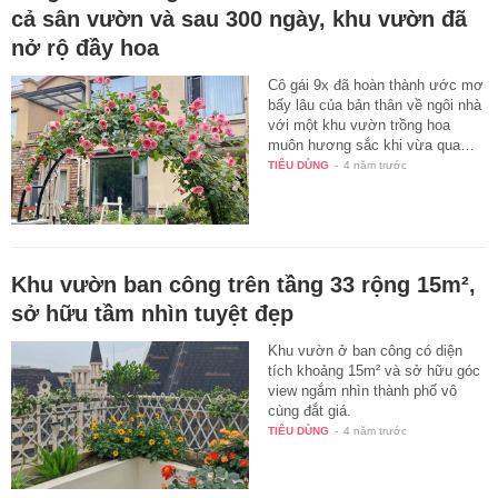
cả sân vườn và sau 300 ngày, khu vườn đã
nở rộ đầy hoa
Cô gái 9x đã hoàn thành ước mơ
bấy lâu của bản thân về ngôi nhà
với một khu vườn trồng hoa
muôn hương sắc khi vừa qua…
TIÊU DÙNG
-
4 năm trước
Khu vườn ban công trên tầng 33 rộng 15m²,
sở hữu tầm nhìn tuyệt đẹp
Khu vườn ở ban công có diện
tích khoảng 15m² và sở hữu góc
view ngắm nhìn thành phố vô
cùng đắt giá.
TIÊU DÙNG
-
4 năm trước