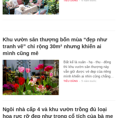
TIÊU DÙNG
-
4 năm trước
Khu vườn sân thượng bốn mùa “đẹp như
tranh vẽ” chỉ rộng 30m² nhưng khiến ai
mình cũng mê
Bất kể là xuân - hạ - thu - đông
thì khu vườn sân thượng này
vẫn giữ được vẻ đẹp của riêng
mình khiến ai nhìn cũng chẳng…
TIÊU DÙNG
-
5 năm trước
Ngôi nhà cấp 4 và khu vườn trồng đủ loại
hoa rực rỡ đẹp như trong cổ tích của bà mẹ