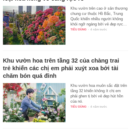
Khu vườn trên cao ở sân thượng
chung cư thuộc Hồ Bắc, Trung
Quốc khiến nhiều người không
khỏi ngỡ ngàng bởi vẻ đẹp rực…
TIÊU DÙNG
-
4 năm trước
Khu vườn hoa trên tầng 32 của chàng trai
trẻ khiến các chị em phải xuýt xoa bởi tài
chăm bón quá đỉnh
Khu vườn hoa muôn sắc đặt trên
tầng 32 khiến không ít chị em
phải ghen tị bởi vẻ đẹp hút hồn
của nó.
TIÊU DÙNG
-
4 năm trước