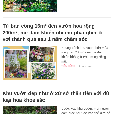
Từ ban công 16m² đến vườn hoa rộng
200m², mẹ đảm khiến chị em phải ghen tị
với thành quả sau 1 năm chăm sóc
Khung cảnh khu vườn bốn mùa
rộng gần 200m² của mẹ đảm
khiến không ít chị em ngưỡng
mộ.
TIÊU DÙNG
-
4 năm trước
Khu vườn đẹp như ở xứ sở thần tiên với đủ
loại hoa khoe sắc
Bước vào khu vườn, mọi người
cảm giác như lạc vào thế giới cổ