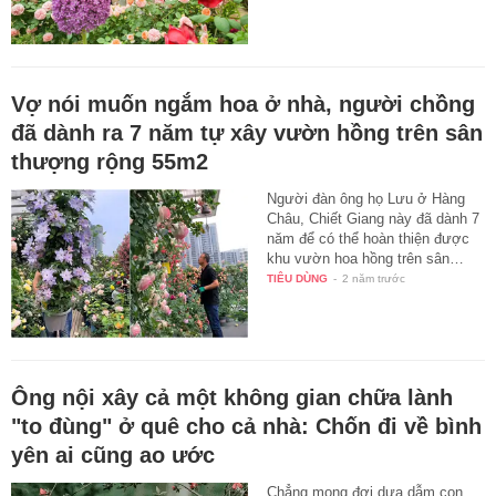
Vợ nói muốn ngắm hoa ở nhà, người chồng
đã dành ra 7 năm tự xây vườn hồng trên sân
thượng rộng 55m2
Người đàn ông họ Lưu ở Hàng
Châu, Chiết Giang này đã dành 7
năm để có thể hoàn thiện được
khu vườn hoa hồng trên sân…
TIÊU DÙNG
-
2 năm trước
Ông nội xây cả một không gian chữa lành
"to đùng" ở quê cho cả nhà: Chốn đi về bình
yên ai cũng ao ước
Chẳng mong đợi dựa dẫm con