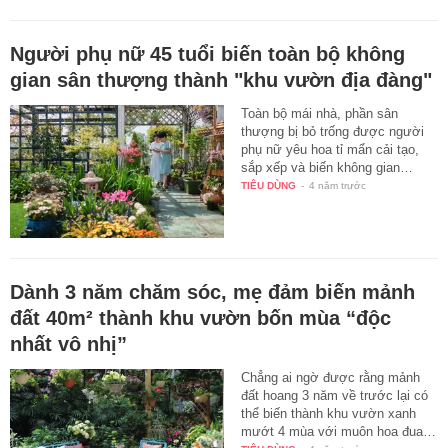
Người phụ nữ 45 tuổi biến toàn bộ không
gian sân thượng thành "khu vườn địa đàng"
Toàn bộ mái nhà, phần sân
thượng bị bỏ trống được người
phụ nữ yêu hoa tỉ mẩn cải tạo,
sắp xếp và biến không gian…
TIÊU DÙNG
-
4 năm trước
Dành 3 năm chăm sóc, mẹ đảm biến mảnh
đất 40m² thành khu vườn bốn mùa “độc
nhất vô nhị”
Chẳng ai ngờ được rằng mảnh
đất hoang 3 năm về trước lại có
thể biến thành khu vườn xanh
mướt 4 mùa với muôn hoa đua…