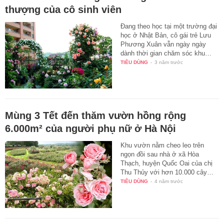
thượng của cô sinh viên
Đang theo học tại một trường đại
học ở Nhật Bản, cô gái trẻ Lưu
Phương Xuân vẫn ngày ngày
dành thời gian chăm sóc khu…
TIÊU DÙNG
-
3 năm trước
Mùng 3 Tết đến thăm vườn hồng rộng
6.000m² của người phụ nữ ở Hà Nội
Khu vườn nằm cheo leo trên
ngọn đồi sau nhà ở xã Hòa
Thạch, huyện Quốc Oai của chị
Thu Thủy với hơn 10.000 cây…
TIÊU DÙNG
-
4 năm trước