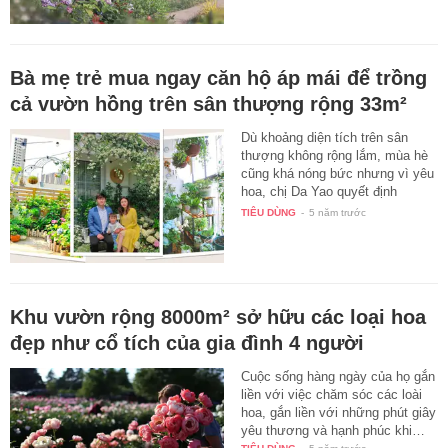
Bà mẹ trẻ mua ngay căn hộ áp mái để trồng
cả vườn hồng trên sân thượng rộng 33m²
Dù khoảng diện tích trên sân
thượng không rộng lắm, mùa hè
cũng khá nóng bức nhưng vì yêu
hoa, chị Da Yao quyết định
mua…
TIÊU DÙNG
-
5 năm trước
Khu vườn rộng 8000m² sở hữu các loại hoa
đẹp như cổ tích của gia đình 4 người
Cuộc sống hàng ngày của họ gắn
liền với việc chăm sóc các loài
hoa, gắn liền với những phút giây
yêu thương và hạnh phúc khi…