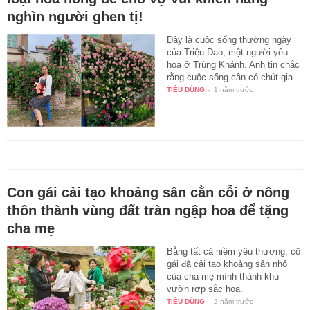
nghìn người ghen tị!
Đây là cuộc sống thường ngày
của Triệu Dao, một người yêu
hoa ở Trùng Khánh. Anh tin chắc
rằng cuộc sống cần có chút gia…
TIÊU DÙNG
-
1 năm trước
Con gái cải tạo khoảng sân cằn cỗi ở nông
thôn thành vùng đất tràn ngập hoa để tặng
cha mẹ
Bằng tất cả niềm yêu thương, cô
gái đã cải tạo khoảng sân nhỏ
của cha mẹ mình thành khu
vườn rợp sắc hoa.
TIÊU DÙNG
-
2 năm trước