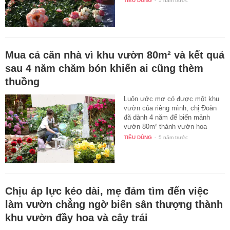
TIÊU DÙNG
-
5 năm trước
Mua cả căn nhà vì khu vườn 80m² và kết quả
sau 4 năm chăm bón khiến ai cũng thèm
thuồng
Luôn ước mơ có được một khu
vườn của riêng mình, chị Đoàn
đã dành 4 năm để biến mảnh
vườn 80m² thành vườn hoa
ngập…
TIÊU DÙNG
-
5 năm trước
Chịu áp lực kéo dài, mẹ đảm tìm đến việc
làm vườn chẳng ngờ biến sân thượng thành
khu vườn đầy hoa và cây trái