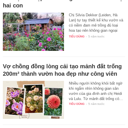
hai con
Chị Silvia Dekker (Leiden, Hà
Lan) tự tay thiết kế khu vườn và
có niềm đam mê trồng đủ loại
hoa tạo nên không gian ngoại
thất…
TIÊU DÙNG
-
5 năm trước
Vợ chồng đồng lòng cải tạo mảnh đất trống
200m² thành vườn hoa đẹp như công viên
Nhiều người không khỏi bất ngờ
khi ngắm nhìn không gian sân
vườn của gia đình anh chị Heidi
và Lulu. Từ mảnh đất trống cỏ…
TIÊU DÙNG
-
5 năm trước