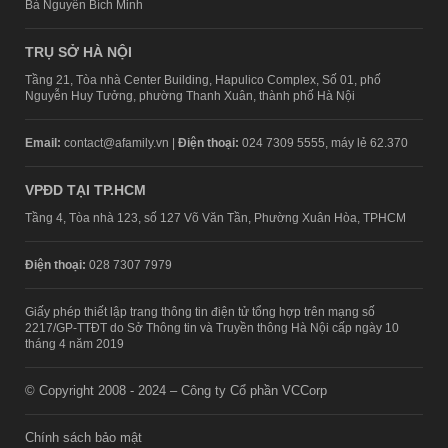
Bà Nguyễn Bích Minh
TRỤ SỞ HÀ NỘI
Tầng 21, Tòa nhà Center Building, Hapulico Complex, Số 01, phố
Nguyễn Huy Tưởng, phường Thanh Xuân, thành phố Hà Nội
Email:
contact@afamily.vn |
Điện thoại:
024 7309 5555, máy lẻ 62.370
VPĐD TẠI TP.HCM
Tầng 4, Tòa nhà 123, số 127 Võ Văn Tần, Phường Xuân Hòa, TPHCM
Điện thoại:
028 7307 7979
Giấy phép thiết lập trang thông tin điện tử tổng hợp trên mạng số
2217/GP-TTĐT do Sở Thông tin và Truyền thông Hà Nội cấp ngày 10
tháng 4 năm 2019
© Copyright 2008 - 2024 – Công ty Cổ phần VCCorp
Chính sách bảo mật