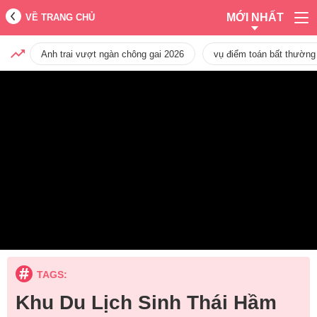
MỚI NHẤT
VỀ TRANG CHỦ
Anh trai vượt ngàn chông gai 2026
vụ điểm toán bất thường
TAGS:
Khu Du Lịch Sinh Thái Hầm