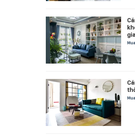
Că
kh
gi
Mu
Că
th
Mu