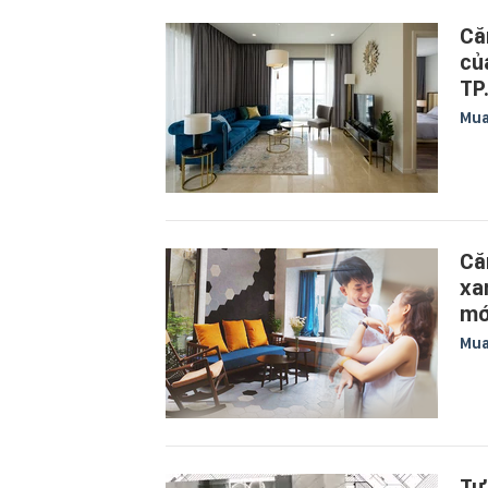
Că
củ
TP
Mu
Că
xa
mớ
Mu
Tư