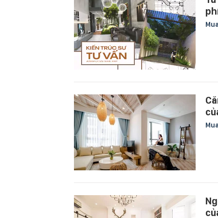
ph
Mu
Că
củ
Mu
Ng
củ