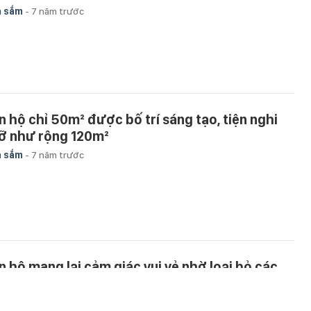
a sắm
-
7 năm trước
n hộ chỉ 50m² được bố trí sáng tạo, tiện nghi
ỡ như rộng 120m²
a sắm
-
7 năm trước
n hộ mang lại cảm giác vui vẻ nhờ loại bỏ các
c tường, tạo sự kết nối giữa các thành viên
ong nhà