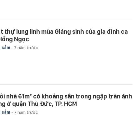
ệt thự lung linh mùa Giáng sinh của gia đình ca
 Hồng Ngọc
a sắm
-
7 năm trước
ôi nhà 61m² có khoảng sân trong ngập tràn ánh
ng ở quận Thủ Đức, TP. HCM
a sắm
-
7 năm trước