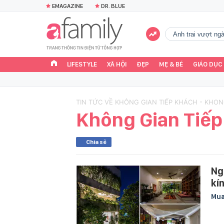
EMAGAZINE
DR. BLUE
Anh trai vượt n
LIFESTYLE
XÃ HỘI
ĐẸP
MẸ & BÉ
GIÁO DỤC
TIN TỨC VỀ KHÔNG GIAN TIẾP KHÁCH - KHON
Không Gian Tiế
Chia sẻ
Ng
kí
Mu