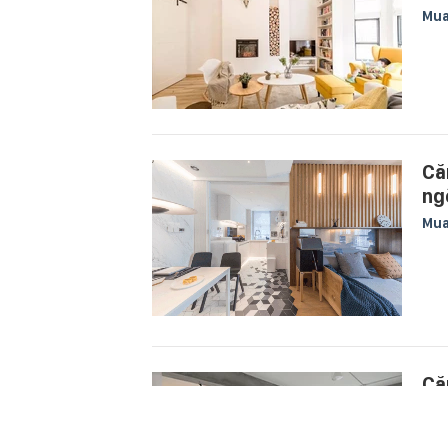
Mu
Că
ng
Mu
Că
bứ
tr