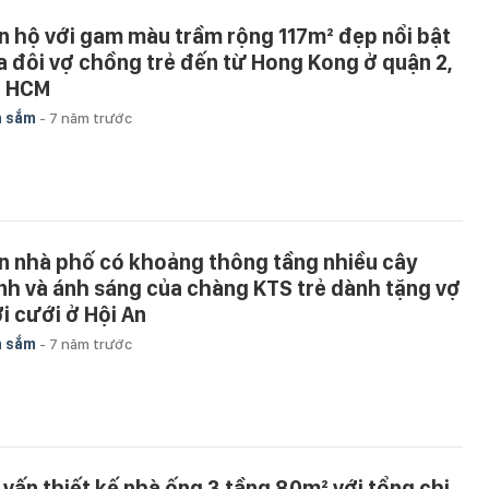
n hộ với gam màu trầm rộng 117m² đẹp nổi bật
a đôi vợ chồng trẻ đến từ Hong Kong ở quận 2,
. HCM
a sắm
-
7 năm trước
n nhà phố có khoảng thông tầng nhiều cây
nh và ánh sáng của chàng KTS trẻ dành tặng vợ
i cưới ở Hội An
a sắm
-
7 năm trước
 vấn thiết kế nhà ống 3 tầng 80m² với tổng chi