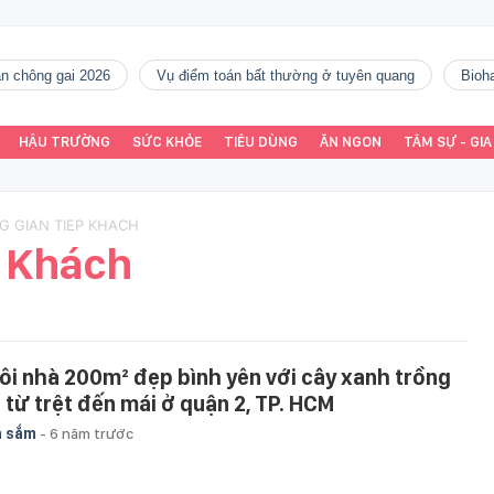
gàn chông gai 2026
vụ điểm toán bất thường ở tuyên quang
Bio
HẬU TRƯỜNG
SỨC KHỎE
TIÊU DÙNG
ĂN NGON
TÂM SỰ - GIA
G GIAN TIEP KHACH
p Khách
ôi nhà 200m² đẹp bình yên với cây xanh trồng
n từ trệt đến mái ở quận 2, TP. HCM
a sắm
-
6 năm trước