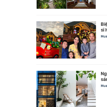
Bi
sĩ
Mu
Ng
sá
Mu