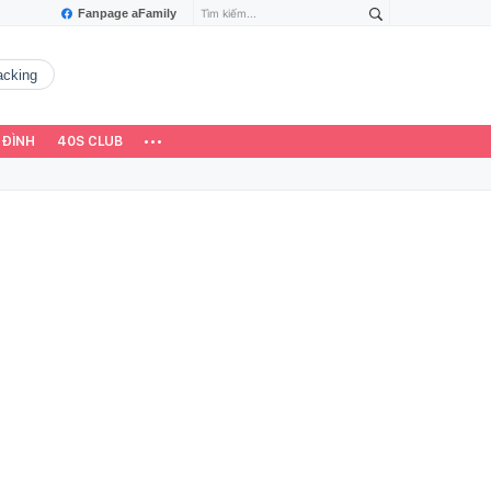
Fanpage aFamily
hacking
 ĐÌNH
40S CLUB