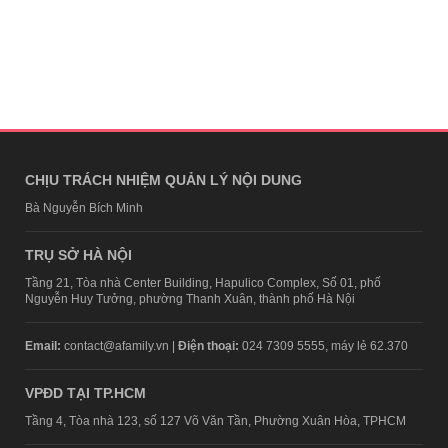
CHỊU TRÁCH NHIỆM QUẢN LÝ NỘI DUNG
Bà Nguyễn Bích Minh
TRỤ SỞ HÀ NỘI
Tầng 21, Tòa nhà Center Building, Hapulico Complex, Số 01, phố
Nguyễn Huy Tưởng, phường Thanh Xuân, thành phố Hà Nội
Email:
contact@afamily.vn |
Điện thoại:
024 7309 5555, máy lẻ 62.370
VPĐD TẠI TP.HCM
Tầng 4, Tòa nhà 123, số 127 Võ Văn Tần, Phường Xuân Hòa, TPHCM