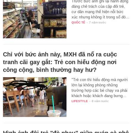
Trước bức ảnh ghi lại hành động
đáng chê trách của cặp đôi trẻ,
cư dân mạng thể hiện nỗi bức
xúc nhưng không ít trong số đó…
QUỐC TẾ
-
7 năm trước
Chỉ với bức ảnh này, MXH đã nổ ra cuộc
tranh cãi gay gắt: Trẻ con hiếu động nơi
công cộng, bình thường hay hư?
"Trẻ con thì hiếu động mà người
lớn lại không phòng những
trường hợp các bé chạy va phải
khách hoặc khách đang bưng…
LIFESTYLE
-
8 năm trước
Hình ảnh đôi trẻ "đè nhau" giữa quán cà phê