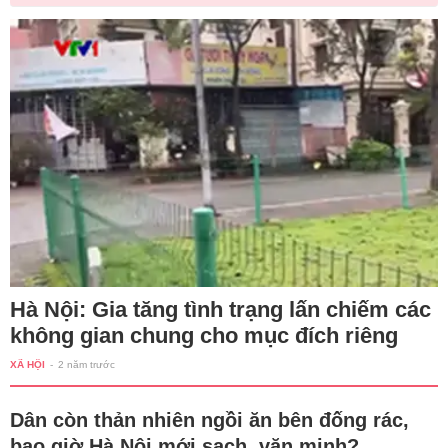
Hà Nội: Gia tăng tình trạng lấn chiếm các
không gian chung cho mục đích riêng
XÃ HỘI
-
2 năm trước
Dân còn thản nhiên ngồi ăn bên đống rác,
bao giờ Hà Nội mới sạch, văn minh?