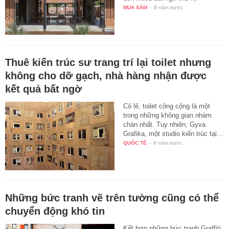
MUA SẮM
-
8 năm trước
Thuê kiến trúc sư trang trí lại toilet nhưng
không cho dỡ gạch, nhà hàng nhận được
kết quả bất ngờ
Có lẽ, toilet công cộng là một
trong những không gian nhàm
chán nhất. Tuy nhiên, Gyva
Grafika, một studio kiến trúc tại…
QUỐC TẾ
-
8 năm trước
Những bức tranh vẽ trên tường cũng có thể
chuyển động khó tin
Kết hợp những bức tranh Graffiti