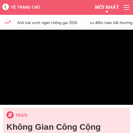
MỚI NHẤT
VỀ TRANG CHỦ
Anh trai vượt ngàn chông gai 2026
vụ điểm toán bất thường
TAGS:
Không Gian Công Cộng