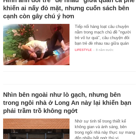
khiến ai nấy đỏ mặt, nhưng cuốn sách bên
cạnh còn gây chú ý hơn
Tiếp nối hàng loạt câu chuyện
nằm trong mạch chủ đề "người
trẻ vô tư quá", câu chuyện đôi
bạn trẻ đè nhau rau giữa quán
cà…
LIFESTYLE
-
8 năm trước
Nhìn bên ngoài như lò gạch, nhưng bên
trong ngôi nhà ở Long An này lại khiến bạn
phải trầm trồ không ngớt
Nhờ sự tinh tế trong thiết kế
không gian và ánh sáng, bên
trong ngôi nhà này thực sự mang
đến nhiều bất ngờ thú vị.