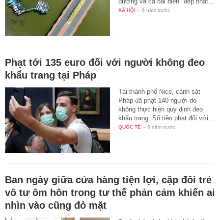
đường và cả bãi biển "đẹp nhất…
XÃ HỘI
-
6 năm trước
Phạt tới 135 euro đối với người không đeo
khẩu trang tại Pháp
Tại thành phố Nice, cảnh sát
Pháp đã phạt 140 người do
không thực hiện quy định đeo
khẩu trang. Số tiền phạt đối với…
QUỐC TẾ
-
6 năm trước
Ban ngày giữa cửa hàng tiện lợi, cặp đôi trẻ
vô tư ôm hôn trong tư thế phản cảm khiến ai
nhìn vào cũng đỏ mặt