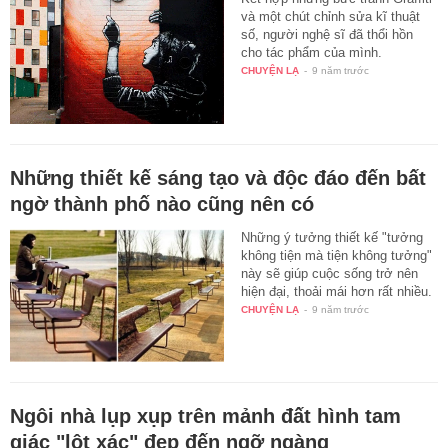
và một chút chỉnh sửa kĩ thuật
số, người nghệ sĩ đã thổi hồn
cho tác phẩm của mình.
CHUYỆN LẠ
-
9 năm trước
Những thiết kế sáng tạo và độc đáo đến bất
ngờ thành phố nào cũng nên có
Những ý tưởng thiết kế "tưởng
không tiện mà tiện không tưởng"
này sẽ giúp cuộc sống trở nên
hiện đại, thoải mái hơn rất nhiều.
CHUYỆN LẠ
-
9 năm trước
Ngôi nhà lụp xụp trên mảnh đất hình tam
giác "lột xác" đẹp đến ngỡ ngàng