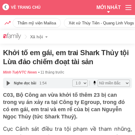
MỚI NHẤT
VỀ TRANG CHỦ
Thẩm mỹ viện Mailisa
Xét xử Thùy Tiên - Quang Linh Vlogs
Xã hội
Khởi tố em gái, em trai Shark Thủy tội
Lừa đảo chiếm đoạt tài sản
Minh Tuệ/VTC News
11 tháng trước
Nghe đọc bài
1:54
C03, Bộ Công an vừa khởi tố thêm 23 bị can
trong vụ án xảy ra tại Công ty Egroup, trong đó
có em gái, em trai và em rể của bị can Nguyễn
Ngọc Thủy (tức Shark Thuỷ).
Cục Cảnh sát điều tra tội phạm về tham nhũng,