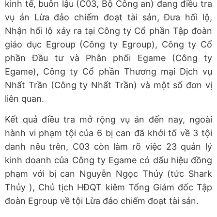
kinh tế, buôn lậu (C03, Bộ Công an) đang điều tra
vụ án Lừa đảo chiếm đoạt tài sản, Đưa hối lộ,
Nhận hối lộ xảy ra tại Công ty Cổ phần Tập đoàn
giáo dục Egroup (Công ty Egroup), Công ty Cổ
phần Đầu tư và Phân phối Egame (Công ty
Egame), Công ty Cổ phần Thương mại Dịch vụ
Nhất Trần (Công ty Nhất Trần) và một số đơn vị
liên quan.
Kết quả điều tra mở rộng vụ án đến nay, ngoài
hành vi phạm tội của 6 bị can đã khởi tố về 3 tội
danh nêu trên, C03 còn làm rõ việc 23 quản lý
kinh doanh của Công ty Egame có dấu hiệu đồng
phạm với bị can Nguyễn Ngọc Thủy (tức Shark
Thủy ), Chủ tịch HĐQT kiêm Tổng Giám đốc Tập
đoàn Egroup về tội Lừa đảo chiếm đoạt tài sản.