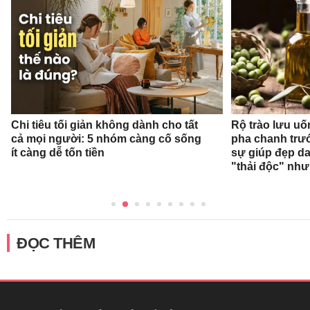
Chi tiêu tối giản không dành cho tất
Rộ trào lưu uốn
cả mọi người: 5 nhóm càng cố sống
pha chanh trướ
ít càng dễ tốn tiền
sự giúp đẹp da
"thải độc" như
ĐỌC THÊM