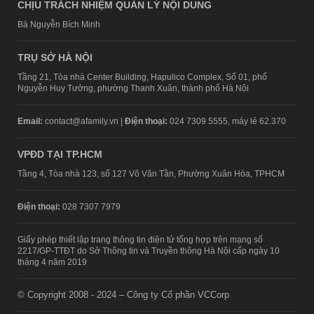
CHỊU TRÁCH NHIỆM QUẢN LÝ NỘI DUNG
Bà Nguyễn Bích Minh
TRỤ SỞ HÀ NỘI
Tầng 21, Tòa nhà Center Building, Hapulico Complex, Số 01, phố
Nguyễn Huy Tưởng, phường Thanh Xuân, thành phố Hà Nội
Email:
contact@afamily.vn |
Điện thoại:
024 7309 5555, máy lẻ 62.370
VPĐD TẠI TP.HCM
Tầng 4, Tòa nhà 123, số 127 Võ Văn Tần, Phường Xuân Hòa, TPHCM
Điện thoại:
028 7307 7979
Giấy phép thiết lập trang thông tin điện tử tổng hợp trên mạng số
2217/GP-TTĐT do Sở Thông tin và Truyền thông Hà Nội cấp ngày 10
tháng 4 năm 2019
© Copyright 2008 - 2024 – Công ty Cổ phần VCCorp