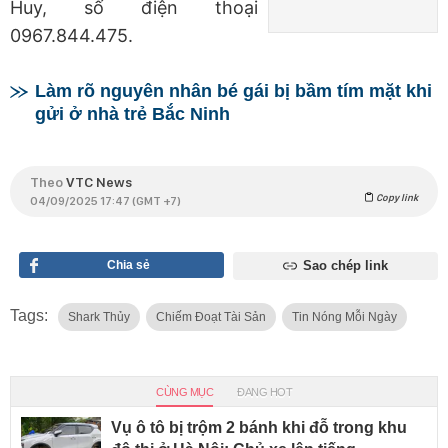
Huy, số điện thoại
0967.844.475.
Làm rõ nguyên nhân bé gái bị bầm tím mặt khi
gửi ở nhà trẻ Bắc Ninh
Theo
VTC News
Copy link
04/09/2025 17:47 (GMT +7)
Chia sẻ
Sao chép link
Tags:
Shark Thủy
Chiếm Đoạt Tài Sản
Tin Nóng Mỗi Ngày
CÙNG MỤC
ĐANG HOT
Vụ ô tô bị trộm 2 bánh khi đỗ trong khu