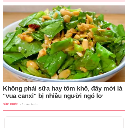
Không phải sữa hay tôm khô, đây mới là
"vua canxi" bị nhiều người ngó lơ
SỨC KHỎE
-
1 năm trước