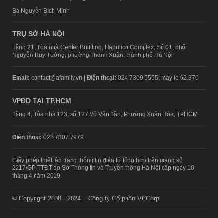
Bà Nguyễn Bích Minh
TRỤ SỞ HÀ NỘI
Tầng 21, Tòa nhà Center Building, Hapulico Complex, Số 01, phố
Nguyễn Huy Tưởng, phường Thanh Xuân, thành phố Hà Nội
Email:
contact@afamily.vn |
Điện thoại:
024 7309 5555, máy lẻ 62.370
VPĐD TẠI TP.HCM
Tầng 4, Tòa nhà 123, số 127 Võ Văn Tần, Phường Xuân Hòa, TPHCM
Điện thoại:
028 7307 7979
Giấy phép thiết lập trang thông tin điện tử tổng hợp trên mạng số
2217/GP-TTĐT do Sở Thông tin và Truyền thông Hà Nội cấp ngày 10
tháng 4 năm 2019
© Copyright 2008 - 2024 – Công ty Cổ phần VCCorp