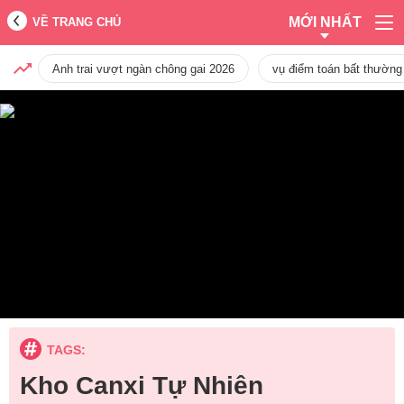
MỚI NHẤT
VỀ TRANG CHỦ
Anh trai vượt ngàn chông gai 2026
vụ điểm toán bất thường
TAGS:
Kho Canxi Tự Nhiên