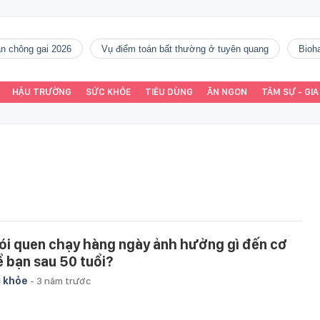
gàn chông gai 2026
vụ điểm toán bất thường ở tuyên quang
Bio
HẬU TRƯỜNG
SỨC KHỎE
TIÊU DÙNG
ĂN NGON
TÂM SỰ - GIA
ói quen chạy hàng ngày ảnh hưởng gì đến cơ
ể bạn sau 50 tuổi?
 khỏe
-
3 năm trước