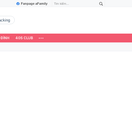
Fanpage aFamily
hacking
 ĐÌNH
40S CLUB