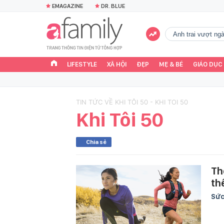
EMAGAZINE
DR. BLUE
Anh trai vượt n
LIFESTYLE
XÃ HỘI
ĐẸP
MẸ & BÉ
GIÁO DỤC
TIN TỨC VỀ KHI TÔI 50 - KHI TOI 50
Khi Tôi 50
Chia sẻ
Th
th
Sức