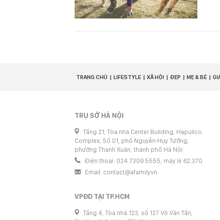
TRANG CHỦ
LIFESTYLE
XÃ HỘI
ĐẸP
MẸ & BÉ
GI
TRỤ SỞ HÀ NỘI
Tầng 21, Tòa nhà Center Building, Hapulico
Complex, Số 01, phố Nguyễn Huy Tưởng,
phường Thanh Xuân, thành phố Hà Nội
Điện thoại: 024 7309 5555, máy lẻ 62.370
Email:
contact@afamily.vn
VPĐD TẠI TP.HCM
Tầng 4, Tòa nhà 123, số 127 Võ Văn Tần,