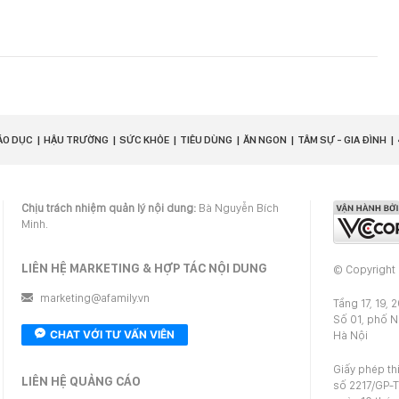
ÁO DỤC
HẬU TRƯỜNG
SỨC KHỎE
TIÊU DÙNG
ĂN NGON
TÂM SỰ - GIA ĐÌNH
Chịu trách nhiệm quản lý nội dung:
Bà Nguyễn Bích
Minh.
LIÊN HỆ MARKETING & HỢP TÁC NỘI DUNG
© Copyright
marketing@afamily.vn
Tầng 17, 19, 
Số 01, phố 
CHAT VỚI TƯ VẤN VIÊN
Hà Nội
Giấy phép th
LIÊN HỆ QUẢNG CÁO
số 2217/GP-T