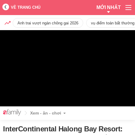
MỚI NHẤT
VỀ TRANG CHỦ
Anh trai vượt ngàn chông gai 2026
vụ điểm toán bất thường
Xem - ăn - chơi
InterContinental Halong Bay Resort: