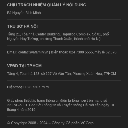
CHỊU TRÁCH NHIỆM QUẢN LÝ NỘI DUNG
Bà Nguyễn Bích Minh
TRỤ SỞ HÀ NỘI
Tầng 21, Tòa nhà Center Building, Hapulico Complex, Số 01, phố
Nguyễn Huy Tưởng, phường Thanh Xuân, thành phố Hà Nội
Email:
contact@afamily.vn |
Điện thoại:
024 7309 5555, máy lẻ 62.370
VPĐD TẠI TP.HCM
Tầng 4, Tòa nhà 123, số 127 Võ Văn Tần, Phường Xuân Hòa, TPHCM
Điện thoại:
028 7307 7979
Giấy phép thiết lập trang thông tin điện tử tổng hợp trên mạng số
2217/GP-TTĐT do Sở Thông tin và Truyền thông Hà Nội cấp ngày 10
tháng 4 năm 2019
© Copyright 2008 - 2024 – Công ty Cổ phần VCCorp