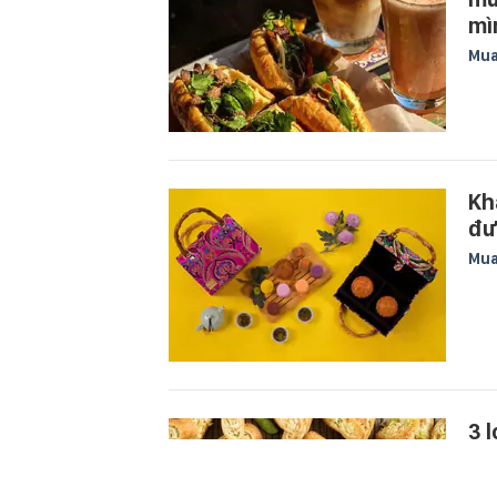
mì
Mu
Kh
đư
Mu
3 
ng
Ăn 