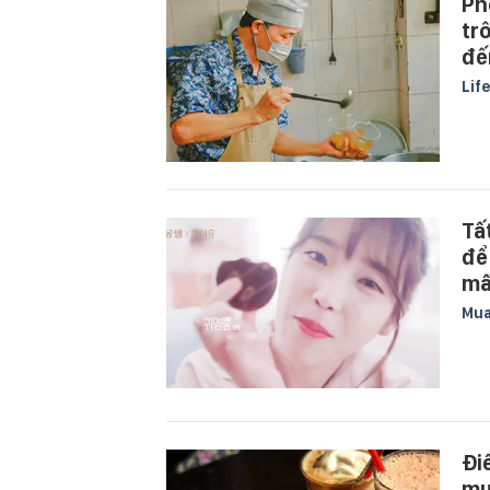
Ph
tr
đế
Lif
Tấ
để
mấ
Mu
Đi
mư