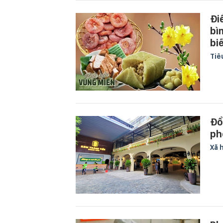
Đi
bì
bi
Tiê
Đổ
ph
Xã 