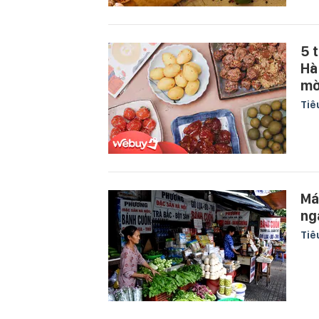
5 
Hà
mờ
Tiê
Má
ng
Tiê