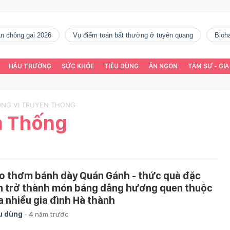
gàn chông gai 2026
vụ điểm toán bất thường ở tuyên quang
Bio
HẬU TRƯỜNG
SỨC KHỎE
TIÊU DÙNG
ĂN NGON
TÂM SỰ - GIA
ONG VI TRUYEN THONG
n Thống
o thơm bánh dày Quán Gánh - thức quà đặc
n trở thành món báng dâng hương quen thuộc
a nhiều gia đình Hà thành
u dùng
-
4 năm trước