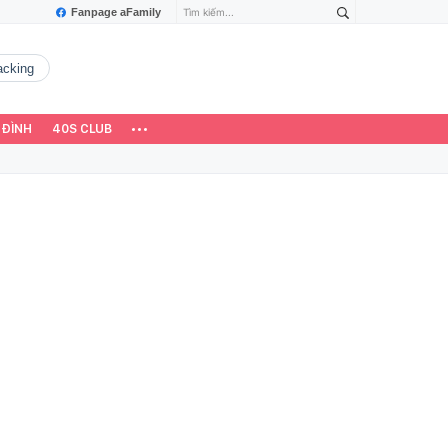
Fanpage aFamily
hacking
 ĐÌNH
40S CLUB