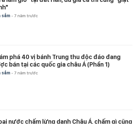
nh"
a sắm
-
7 năm trước
ám phá 40 vị bánh Trung thu độc đáo đang
ợc bán tại các quốc gia châu Á (Phần 1)
a sắm
-
7 năm trước
loại nước chấm lừng danh Châu Á, chấm gì cũng
on và bạn đừng bỏ lỡ
ngon
-
8 năm trước