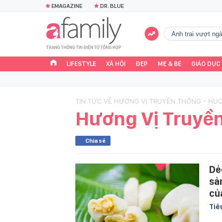
EMAGAZINE
DR. BLUE
Anh trai vượt n
LIFESTYLE
XÃ HỘI
ĐẸP
MẸ & BÉ
GIÁO DỤC
TIN TỨC VỀ HƯƠNG VỊ TRUYỀN THỐNG - HU
Hương Vị Truyề
Chia sẻ
Dẻ
sả
củ
Tiê