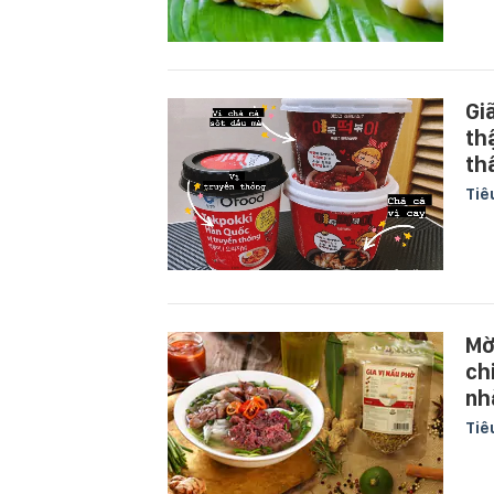
Gi
th
th
Tiê
Mờ
ch
nh
Tiê