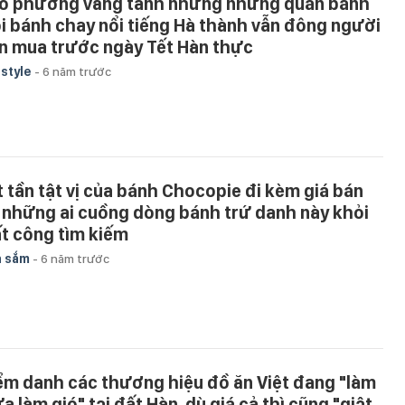
ố phường vắng tanh nhưng những quán bánh
ôi bánh chay nổi tiếng Hà thành vẫn đông người
n mua trước ngày Tết Hàn thực
estyle
-
6 năm trước
t tần tật vị của bánh Chocopie đi kèm giá bán
 những ai cuồng dòng bánh trứ danh này khỏi
t công tìm kiếm
a sắm
-
6 năm trước
ểm danh các thương hiệu đồ ăn Việt đang "làm
a làm gió" tại đất Hàn, dù giá cả thì cũng "giật