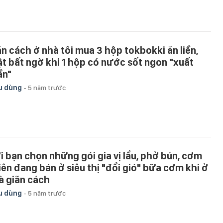
ãn cách ở nhà tôi mua 3 hộp tokbokki ăn liền,
ật bất ngờ khi 1 hộp có nước sốt ngon "xuất
ần"
u dùng
-
5 năm trước
i bạn chọn những gói gia vị lẩu, phở bún, cơm
iên đang bán ở siêu thị "đổi gió" bữa cơm khi ở
à giãn cách
u dùng
-
5 năm trước