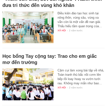
đưa tri thức đến vùng khó khăn
Điều kiện đào tạo học sinh tại
nông thôn, vùng sâu, vùng xa
vẫn còn là một vấn đề nan giải.
Thấu hiểu tầm quan trọng của…
XÃ HỘI
-
2 năm trước
Học bổng Tay cộng tay: Trao cho em giấc
mơ đến trường
Cặm cụi làm xong bài tập về nhà,
Toàn tranh thủ bắc nồi cơm lên
bếp rồi loay hoay ra vườn tưới
rau. Không may mắn như bao…
XÃ HỘI
-
2 năm trước