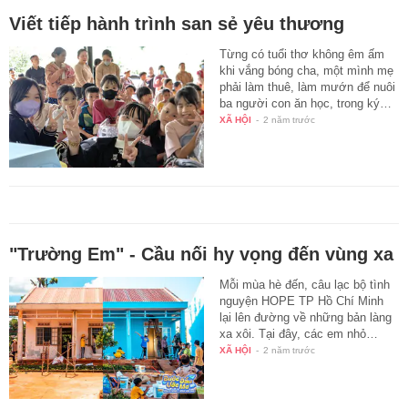
Viết tiếp hành trình san sẻ yêu thương
Từng có tuổi thơ không êm ấm
khi vắng bóng cha, một mình mẹ
phải làm thuê, làm mướn để nuôi
ba người con ăn học, trong ký…
XÃ HỘI
-
2 năm trước
"Trường Em" - Cầu nối hy vọng đến vùng xa
Mỗi mùa hè đến, câu lạc bộ tình
nguyện HOPE TP Hồ Chí Minh
lại lên đường về những bản làng
xa xôi. Tại đây, các em nhỏ…
XÃ HỘI
-
2 năm trước