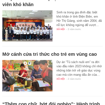
viên khó khăn
Sinh ra trong gia đình đặc biệt
khó khăn ở tỉnh Điện Biên, em
Hờ Thị Giàng, sinh năm 2004, đã
nỗ lực không ngừng để vượt…
XÃ HỘI
-
2 năm trước
Mở cánh cửa tri thức cho trẻ em vùng cao
Dự án “Tủ sách nuôi em” ra đời
vào đầu năm 2023 không chỉ nhờ
những trăn trở về giáo dục vùng
cao mà còn mang dấu ấn của…
XÃ HỘI
-
2 năm trước
“Thêm con chữ, bớt đói nghèo”: Hành trình