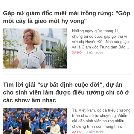
Gặp nữ giám đốc miệt mài trồng rừng: "Góp
một cây là gieo một hy vọng"
Những ngày giữa tháng 11,
chúng tôi có cuộc gặp gỡ thú vị
với chị Huyền Đỗ - Nhà sáng lập
và là Giám đốc Trung tâm Bảo…
XÃ HỘI
-
2 năm trước
Tìm lời giải "sự bất định cuộc đời", dự án
cho sinh viên làm được điều tưởng chỉ có ở
các show âm nhạc
Tại Việt Nam, có cả triệu chương
trình chia sẻ từ chuyên gia/diễn
giả đến sinh viên nhưng nhiều
chương trình còn mang tính…
XÃ HỘI
-
2 năm trước