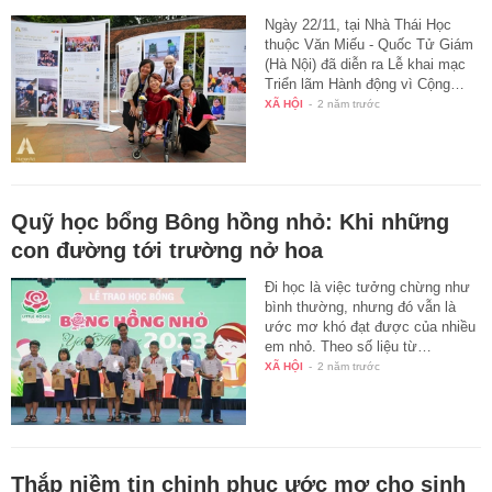
Ngày 22/11, tại Nhà Thái Học
thuộc Văn Miếu - Quốc Tử Giám
(Hà Nội) đã diễn ra Lễ khai mạc
Triển lãm Hành động vì Cộng…
XÃ HỘI
-
2 năm trước
Quỹ học bổng Bông hồng nhỏ: Khi những
con đường tới trường nở hoa
Đi học là việc tưởng chừng như
bình thường, nhưng đó vẫn là
ước mơ khó đạt được của nhiều
em nhỏ. Theo số liệu từ…
XÃ HỘI
-
2 năm trước
Thắp niềm tin chinh phục ước mơ cho sinh