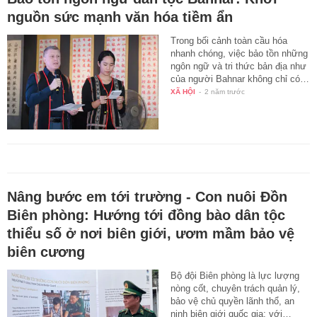
nguồn sức mạnh văn hóa tiềm ẩn
Trong bối cảnh toàn cầu hóa
nhanh chóng, việc bảo tồn những
ngôn ngữ và tri thức bản địa như
của người Bahnar không chỉ có…
XÃ HỘI
-
2 năm trước
Nâng bước em tới trường - Con nuôi Đồn
Biên phòng: Hướng tới đồng bào dân tộc
thiểu số ở nơi biên giới, ươm mầm bảo vệ
biên cương
Bộ đội Biên phòng là lực lượng
nòng cốt, chuyên trách quản lý,
bảo vệ chủ quyền lãnh thổ, an
ninh biên giới quốc gia; với…