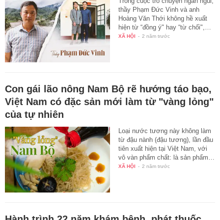
Trong cuộc trò chuyện ngắn ngủi,
thầy Phạm Đức Vinh và anh
Hoàng Văn Thới không hề xuất
hiện từ “đồng ý" hay “từ chối",…
XÃ HỘI
-
2 năm trước
Con gái lão nông Nam Bộ rẽ hướng táo bạo,
Việt Nam có đặc sản mới làm từ "vàng lỏng"
của tự nhiên
Loại nước tương này không làm
từ đậu nành (đậu tương), lần đầu
tiên xuất hiện tại Việt Nam, với
vô vàn phẩm chất: là sản phẩm…
XÃ HỘI
-
2 năm trước
Hành trình 22 năm khám bệnh, phát thuốc