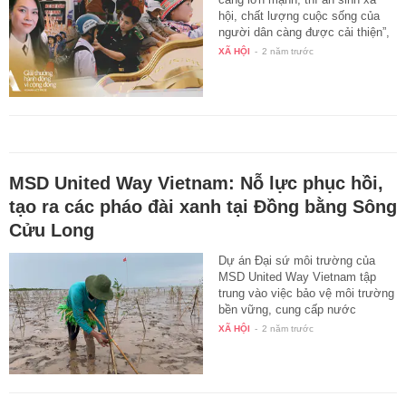
hội, chất lượng cuộc sống của
người dân càng được cải thiện”,
…
XÃ HỘI
-
2 năm trước
MSD United Way Vietnam: Nỗ lực phục hồi,
tạo ra các pháo đài xanh tại Đồng bằng Sông
Cửu Long
Dự án Đại sứ môi trường của
MSD United Way Vietnam tập
trung vào việc bảo vệ môi trường
bền vững, cung cấp nước
sạch…
XÃ HỘI
-
2 năm trước