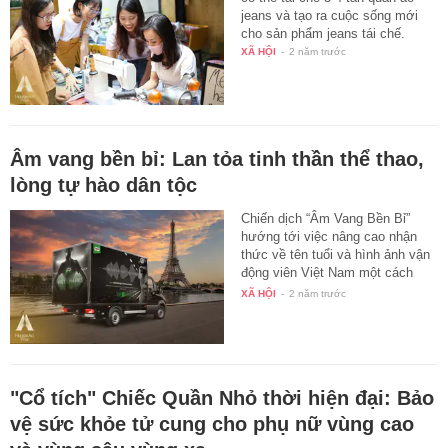
jeans và tạo ra cuộc sống mới
cho sản phẩm jeans tái chế.
XÃ HỘI
-
2 năm trước
Âm vang bền bỉ: Lan tỏa tinh thần thể thao,
lòng tự hào dân tộc
Chiến dịch “Âm Vang Bền Bỉ”
hướng tới việc nâng cao nhận
thức về tên tuổi và hình ảnh vận
động viên Việt Nam một cách
tự…
XÃ HỘI
-
2 năm trước
"Cổ tích" Chiếc Quần Nhỏ thời hiện đại: Bảo
vệ sức khỏe tử cung cho phụ nữ vùng cao