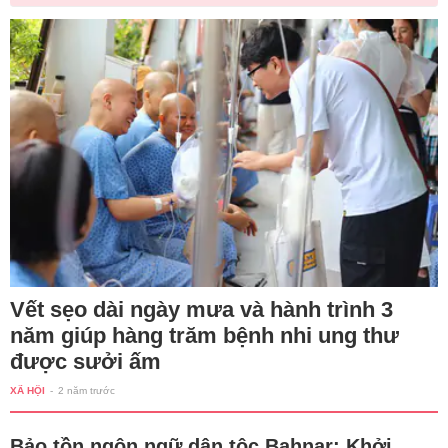
Vết sẹo dài ngày mưa và hành trình 3
năm giúp hàng trăm bệnh nhi ung thư
được sưởi ấm
XÃ HỘI
-
2 năm trước
Bảo tồn ngôn ngữ dân tộc Bahnar: Khởi