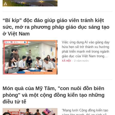
“Bí kíp” độc đáo giúp giáo viên tránh kiệt
sức, mở ra phương pháp giáo dục sáng tạo
ở Việt Nam
Việc ứng dụng AI vào giảng dạy
hứa hẹn sẽ trở thành xu hướng
phát triển mạnh mẽ trong ngành
giáo dục của Việt Nam trong…
XÃ HỘI
-
2 năm trước
Món quà của Mỹ Tâm, "con nuôi đồn biên
phòng" và một cộng đồng kiến tạo những
điều tử tế
“Mạng lưới Cộng đồng kiến tạo
càng lớn mạnh, thì an sinh xã