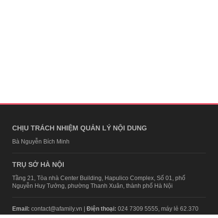
CHỊU TRÁCH NHIỆM QUẢN LÝ NỘI DUNG
Bà Nguyễn Bích Minh
TRỤ SỞ HÀ NỘI
Tầng 21, Tòa nhà Center Building, Hapulico Complex, Số 01, phố
Nguyễn Huy Tưởng, phường Thanh Xuân, thành phố Hà Nội
Email:
contact@afamily.vn |
Điện thoại:
024 7309 5555, máy lẻ 62.370