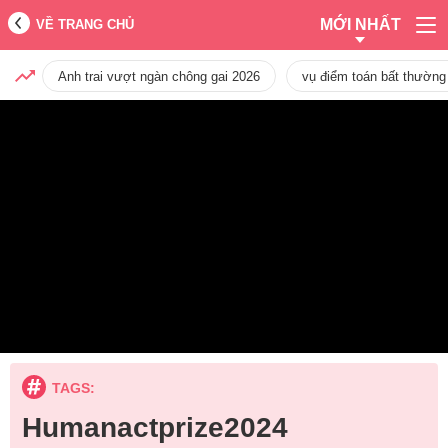
MỚI NHẤT
VỀ TRANG CHỦ
Anh trai vượt ngàn chông gai 2026
vụ điểm toán bất thường
TAGS:
Humanactprize2024