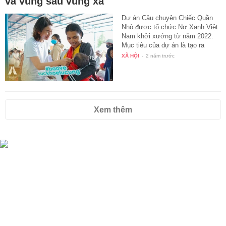
và vùng sâu vùng xa
Dự án Câu chuyện Chiếc Quần
Nhỏ được tổ chức Nơ Xanh Việt
Nam khởi xướng từ năm 2022.
Mục tiêu của dự án là tạo ra
các…
XÃ HỘI
-
2 năm trước
Xem thêm