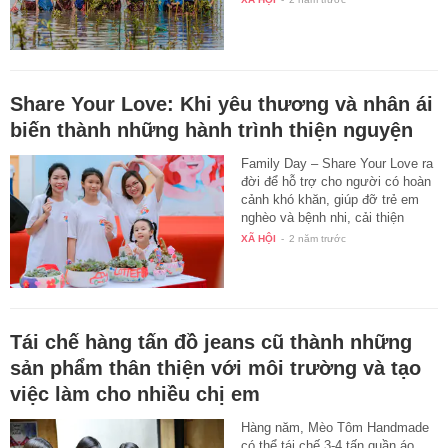
Share Your Love: Khi yêu thương và nhân ái
biến thành những hành trình thiện nguyện
Family Day – Share Your Love ra
đời để hỗ trợ cho người có hoàn
cảnh khó khăn, giúp đỡ trẻ em
nghèo và bệnh nhi, cải thiện
đời…
XÃ HỘI
-
2 năm trước
Tái chế hàng tấn đồ jeans cũ thành những
sản phẩm thân thiện với môi trường và tạo
việc làm cho nhiều chị em
Hàng năm, Mèo Tôm Handmade
có thể tái chế 3-4 tấn quần áo