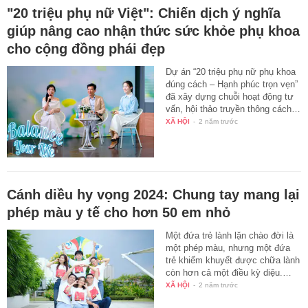
"20 triệu phụ nữ Việt": Chiến dịch ý nghĩa
giúp nâng cao nhận thức sức khỏe phụ khoa
cho cộng đồng phái đẹp
Dự án “20 triệu phụ nữ phụ khoa
đúng cách – Hạnh phúc trọn vẹn”
đã xây dựng chuỗi hoạt động tư
vấn, hội thảo truyền thông cách…
XÃ HỘI
-
2 năm trước
Cánh diều hy vọng 2024: Chung tay mang lại
phép màu y tế cho hơn 50 em nhỏ
Một đứa trẻ lành lặn chào đời là
một phép màu, nhưng một đứa
trẻ khiếm khuyết được chữa lành
còn hơn cả một điều kỳ diệu.…
XÃ HỘI
-
2 năm trước