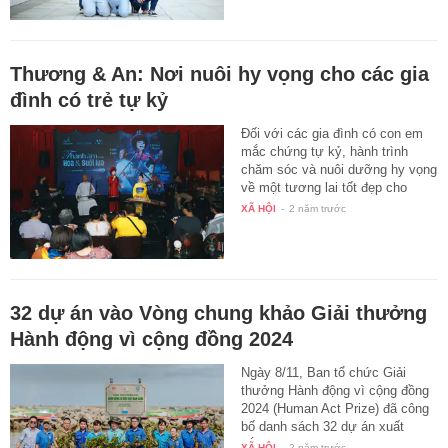
Thương & An: Nơi nuôi hy vọng cho các gia
đình có trẻ tự kỷ
Đối với các gia đình có con em
mắc chứng tự kỷ, hành trình
chăm sóc và nuôi dưỡng hy vọng
về một tương lai tốt đẹp cho
con…
XÃ HỘI
-
2 năm trước
32 dự án vào Vòng chung khảo Giải thưởng
Hành động vì cộng đồng 2024
Ngày 8/11, Ban tổ chức Giải
thưởng Hành động vì cộng đồng
2024 (Human Act Prize) đã công
bố danh sách 32 dự án xuất
sắc…
XÃ HỘI
-
2 năm trước