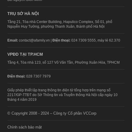
TRỤ SỞ HÀ NỘI
Tầng 21, Tòa nhà Center Building, Hapulico Complex, Số 01, phố
Nguyễn Huy Tưởng, phường Thanh Xuân, thành phố Hà Nội
Email:
contact@afamily.vn |
Điện thoại:
024 7309 5555, máy lẻ 62.370
VPĐD TẠI TP.HCM
Tầng 4, Tòa nhà 123, số 127 Võ Văn Tần, Phường Xuân Hòa, TPHCM
Điện thoại:
028 7307 7979
Giấy phép thiết lập trang thông tin điện tử tổng hợp trên mạng số
2217/GP-TTĐT do Sở Thông tin và Truyền thông Hà Nội cấp ngày 10
tháng 4 năm 2019
© Copyright 2008 - 2024 – Công ty Cổ phần VCCorp
Chính sách bảo mật