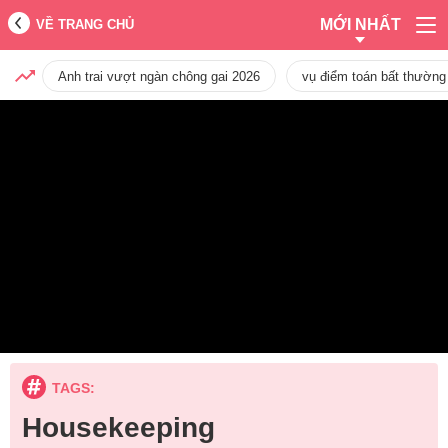
MỚI NHẤT
VỀ TRANG CHỦ
Anh trai vượt ngàn chông gai 2026
vụ điểm toán bất thường
TAGS:
Housekeeping