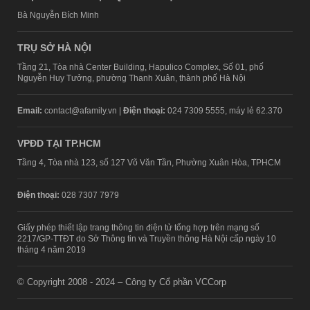
Bà Nguyễn Bích Minh
TRỤ SỞ HÀ NỘI
Tầng 21, Tòa nhà Center Building, Hapulico Complex, Số 01, phố
Nguyễn Huy Tưởng, phường Thanh Xuân, thành phố Hà Nội
Email:
contact@afamily.vn |
Điện thoại:
024 7309 5555, máy lẻ 62.370
VPĐD TẠI TP.HCM
Tầng 4, Tòa nhà 123, số 127 Võ Văn Tần, Phường Xuân Hòa, TPHCM
Điện thoại:
028 7307 7979
Giấy phép thiết lập trang thông tin điện tử tổng hợp trên mạng số
2217/GP-TTĐT do Sở Thông tin và Truyền thông Hà Nội cấp ngày 10
tháng 4 năm 2019
© Copyright 2008 - 2024 – Công ty Cổ phần VCCorp