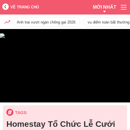
MỚI NHẤT
VỀ TRANG CHỦ
Anh trai vượt ngàn chông gai 2026
vụ điểm toán bất thường
TAGS:
Homestay Tổ Chức Lễ Cưới