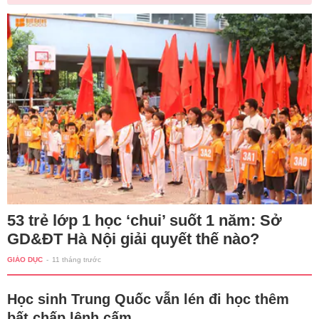
53 trẻ lớp 1 học ‘chui’ suốt 1 năm: Sở
GD&ĐT Hà Nội giải quyết thế nào?
GIÁO DỤC
-
11 tháng trước
Học sinh Trung Quốc vẫn lén đi học thêm
bất chấp lệnh cấm