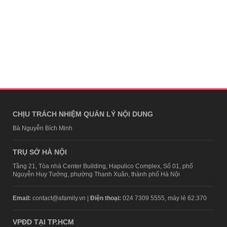
CHỊU TRÁCH NHIỆM QUẢN LÝ NỘI DUNG
Bà Nguyễn Bích Minh
TRỤ SỞ HÀ NỘI
Tầng 21, Tòa nhà Center Building, Hapulico Complex, Số 01, phố
Nguyễn Huy Tưởng, phường Thanh Xuân, thành phố Hà Nội
Email:
contact@afamily.vn |
Điện thoại:
024 7309 5555, máy lẻ 62.370
VPĐD TẠI TP.HCM