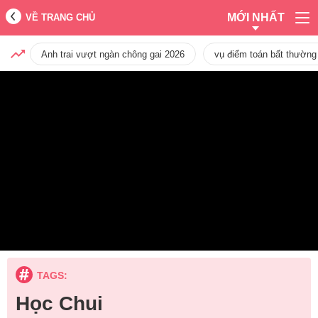
MỚI NHẤT
VỀ TRANG CHỦ
Anh trai vượt ngàn chông gai 2026
vụ điểm toán bất thường
TAGS:
Học Chui