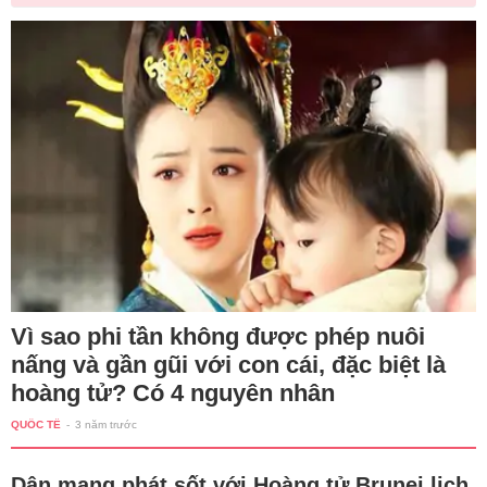
Vì sao phi tần không được phép nuôi
nấng và gần gũi với con cái, đặc biệt là
hoàng tử? Có 4 nguyên nhân
QUỐC TẾ
-
3 năm trước
Dân mạng phát sốt với Hoàng tử Brunei lịch