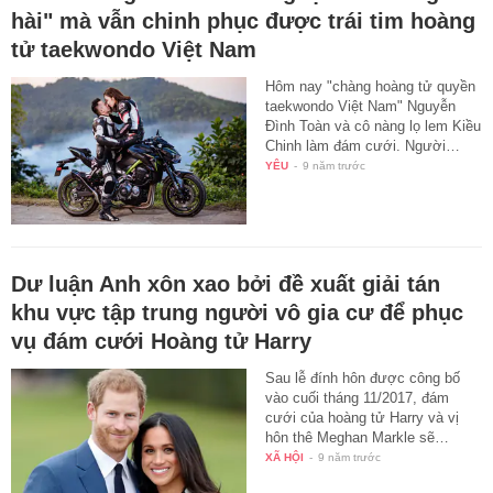
hài" mà vẫn chinh phục được trái tim hoàng
tử taekwondo Việt Nam
Hôm nay "chàng hoàng tử quyền
taekwondo Việt Nam" Nguyễn
Đình Toàn và cô nàng lọ lem Kiều
Chinh làm đám cưới. Người…
YÊU
-
9 năm trước
Dư luận Anh xôn xao bởi đề xuất giải tán
khu vực tập trung người vô gia cư để phục
vụ đám cưới Hoàng tử Harry
Sau lễ đính hôn được công bố
vào cuối tháng 11/2017, đám
cưới của hoàng tử Harry và vị
hôn thê Meghan Markle sẽ…
XÃ HỘI
-
9 năm trước