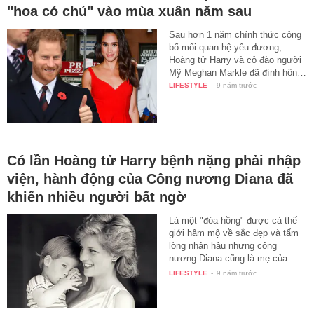
"hoa có chủ" vào mùa xuân năm sau
Sau hơn 1 năm chính thức công
bố mối quan hệ yêu đương,
Hoàng tử Harry và cô đào người
Mỹ Meghan Markle đã đính hôn…
LIFESTYLE
-
9 năm trước
Có lần Hoàng tử Harry bệnh nặng phải nhập
viện, hành động của Công nương Diana đã
khiến nhiều người bất ngờ
Là một "đóa hồng" được cả thế
giới hâm mộ về sắc đẹp và tấm
lòng nhân hậu nhưng công
nương Diana cũng là mẹ của
hai…
LIFESTYLE
-
9 năm trước