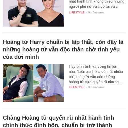
nhất hành tinh không thiếu những
người phụ nữ vừa có tài vừa
có…
LIFESTYLE
-
9 năm trước
Hoàng tử Harry chuẩn bị lập thất, còn đây là
những hoàng tử vẫn độc thân chờ tình yêu
của đời mình
Hãy bình tĩnh và vững tin lên
nào, “biển xanh kia còn rất nhiều
cá”, thế giới vẫn còn những
hoàng tử cực quyến rũ nhưng…
LIFESTYLE
-
9 năm trước
Chàng Hoàng tử quyến rũ nhất hành tinh
chính thức đính hôn, chuẩn bị trở thành