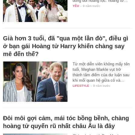
dòng dõi hoàng tộc: hoàng tử…
YÊU
-
9 năm trước
Già hơn 3 tuổi, đã "qua một lần đò", điều gì
ở bạn gái Hoàng tử Harry khiến chàng say
mê đến thế?
Từ một diễn viên không mấy tên
tuổi, Meghan Markle vụt trở
thành tâm điểm của dư luận sau
khi mối quan hệ giữa cô và…
LIFESTYLE
-
9 năm trước
Đôi môi gợi cảm, mái tóc bồng bềnh, chàng
hoàng tử quyến rũ nhất châu Âu là đây