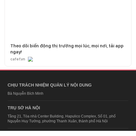
Theo dõi biến động thị trường mọi lúc, mọi nơi, tải app
ngay!
cafef.vn
CHỊU TRÁCH NHIỆM QUẢN LÝ NỘI DUNG
Bà Nguyễn Bích Minh
TRỤ SỞ HÀ NỘI
Tầng 21, Tòa nhà Center Building, Hapulico Complex, Số 01, phố
Nguyễn Huy Tưởng, phường Thanh Xuân, thành phố Hà Nội
Email:
contact@afamily.vn |
Điện thoại:
024 7309 5555, máy lẻ 62.370