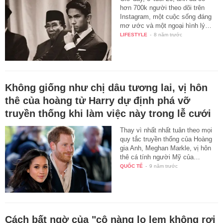
hơn 700k người theo dõi trên
Instagram, một cuộc sống đáng
mơ ước và một ngoại hình lý…
LIFESTYLE
-
8 năm trước
Không giống như chị dâu tương lai, vị hôn
thê của hoàng tử Harry dự định phá vỡ
truyền thống khi làm việc này trong lễ cưới
Thay vì nhất nhất tuân theo mọi
quy tắc truyền thống của Hoàng
gia Anh, Meghan Markle, vị hôn
thê cá tính người Mỹ của…
QUỐC TẾ
-
9 năm trước
Cách bất ngờ của "cô nàng lọ lem không rơi