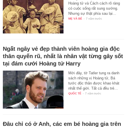
Hoàng tử và Cách cách rõ ràng
có cuộc sống rất sung sướng.
Nhưng sự thật phía sau lại…
MẸ VÀ BÉ
-
7 năm trước
Ngất ngây vẻ đẹp thành viên hoàng gia độc
thân quyến rũ, nhất là nhân vật từng gây sốt
tại đám cưới Hoàng tử Harry
Mới đây, tờ Tatler tung ra danh
sách những vị Hoàng tử, Bá
tước độc thân được khao khát
nhất thế giới. Tất cả đều trẻ…
QUỐC TẾ
-
7 năm trước
Đâu chỉ có ở Anh, các em bé hoàng gia trên