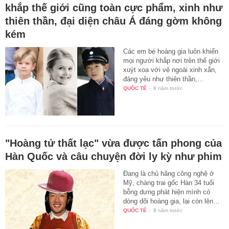
khắp thế giới cũng toàn cực phẩm, xinh như
thiên thần, đại diện châu Á đáng gờm không
kém
Các em bé hoàng gia luôn khiến
mọi người khắp nơi trên thế giới
xuýt xoa với vẻ ngoài xinh xắn,
đáng yêu như thiên thần,…
QUỐC TẾ
-
8 năm trước
"Hoàng tử thất lạc" vừa được tấn phong của
Hàn Quốc và câu chuyện đời ly kỳ như phim
Đang là chủ hãng công nghệ ở
Mỹ, chàng trai gốc Hàn 34 tuổi
bỗng dưng phát hiện mình có
dòng dõi hoàng gia, lại còn lên…
QUỐC TẾ
-
8 năm trước