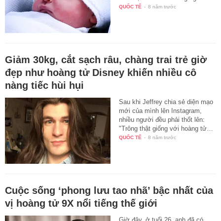
QUỐC TẾ
-
8 năm trước
Giảm 30kg, cắt sạch râu, chàng trai trẻ giờ
đẹp như hoàng tử Disney khiến nhiều cô
nàng tiếc hùi hụi
Sau khi Jeffrey chia sẻ diện mạo
mới của mình lên Instagram,
nhiều người đều phải thốt lên:
"Trông thật giống với hoàng tử…
QUỐC TẾ
-
8 năm trước
Cuộc sống ‘phong lưu tao nhã’ bậc nhất của
vị hoàng tử 9X nổi tiếng thế giới
Giờ đây, ở tuổi 26, anh đã có