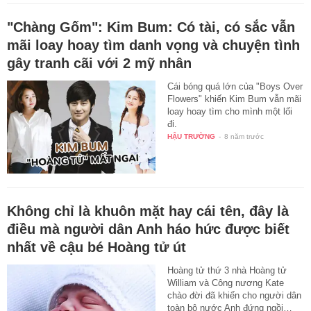
"Chàng Gốm": Kim Bum: Có tài, có sắc vẫn
mãi loay hoay tìm danh vọng và chuyện tình
gây tranh cãi với 2 mỹ nhân
Cái bóng quá lớn của "Boys Over
Flowers" khiến Kim Bum vẫn mãi
loay hoay tìm cho mình một lối
đi.
HẬU TRƯỜNG
-
8 năm trước
Không chỉ là khuôn mặt hay cái tên, đây là
điều mà người dân Anh háo hức được biết
nhất về cậu bé Hoàng tử út
Hoàng tử thứ 3 nhà Hoàng tử
William và Công nương Kate
chào đời đã khiến cho người dân
toàn bộ nước Anh đứng ngồi…