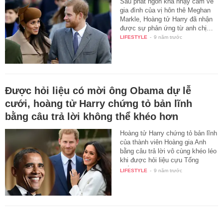
Sau phát ngôn khá nhạy cảm về
gia đình của vị hôn thê Meghan
Markle, Hoàng tử Harry đã nhận
được sự phản ứng từ anh chị…
LIFESTYLE
-
9 năm trước
Được hỏi liệu có mời ông Obama dự lễ
cưới, hoàng tử Harry chứng tỏ bản lĩnh
bằng câu trả lời không thể khéo hơn
Hoàng tử Harry chứng tỏ bản lĩnh
của thành viên Hoàng gia Anh
bằng câu trả lời vô cùng khéo léo
khi được hỏi liệu cựu Tổng
thống…
LIFESTYLE
-
9 năm trước