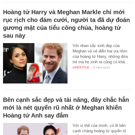
Hoàng tử Harry và Meghan Markle chỉ mới
rục rịch cho đám cưới, người ta đã dự đoán
gương mặt của tiểu công chúa, hoàng tử
sau này
Với nhan sắc xinh đẹp của
Meghan và vẻ điển trai ưa nhìn
của hoàng tử Harry, những đứa
trẻ mà họ xinh ra cũng có khả…
LIFESTYLE
-
9 năm trước
Bên cạnh sắc đẹp và tài năng, đây chắc hẳn
mới là nét quyến rũ nhất ở Meghan khiến
Hoàng tử Anh say đắm
Với vị thế của mình, có lẽ bên
cạnh chàng hoàng tử quyến rũ