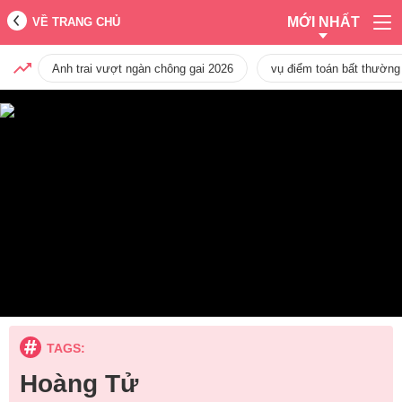
MỚI NHẤT
VỀ TRANG CHỦ
Anh trai vượt ngàn chông gai 2026
vụ điểm toán bất thường
TAGS:
Hoàng Tử