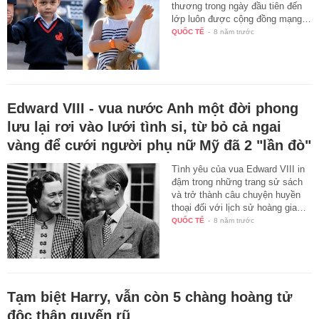
thương trong ngày đầu tiên đến
lớp luôn được cộng đồng mạng…
QUỐC TẾ
-
8 năm trước
Edward VIII - vua nước Anh một đời phong
lưu lại rơi vào lưới tình si, từ bỏ cả ngai
vàng để cưới người phụ nữ Mỹ đã 2 "lần đò"
Tình yêu của vua Edward VIII in
đậm trong những trang sử sách
và trở thành câu chuyện huyền
thoại đối với lịch sử hoàng gia…
QUỐC TẾ
-
8 năm trước
Tạm biệt Harry, vẫn còn 5 chàng hoàng tử
độc thân quyến rũ