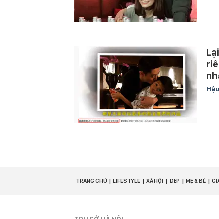
Lạ
ri
nh
Hậu
TRANG CHỦ
LIFESTYLE
XÃ HỘI
ĐẸP
MẸ & BÉ
GI