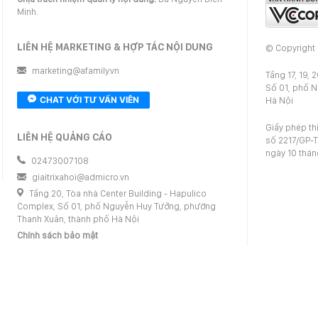
Minh.
LIÊN HỆ MARKETING & HỢP TÁC NỘI DUNG
© Copyright
marketing@afamily.vn
Tầng 17, 19, 
Số 01, phố 
CHAT VỚI TƯ VẤN VIÊN
Hà Nội
Giấy phép th
LIÊN HỆ QUẢNG CÁO
số 2217/GP-T
ngày 10 thá
02473007108
giaitrixahoi@admicro.vn
Tầng 20, Tòa nhà Center Building - Hapulico
Complex, Số 01, phố Nguyễn Huy Tưởng, phường
Thanh Xuân, thành phố Hà Nội
Chính sách bảo mật