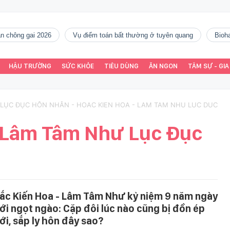
gàn chông gai 2026
vụ điểm toán bất thường ở tuyên quang
Bio
HẬU TRƯỜNG
SỨC KHỎE
TIÊU DÙNG
ĂN NGON
TÂM SỰ - GIA
 LỤC ĐỤC HÔN NHÂN - HOAC KIEN HOA - LAM TAM NHU LUC DUC
 Lâm Tâm Như Lục Đục
ắc Kiến Hoa - Lâm Tâm Như kỷ niệm 9 năm ngày
ới ngọt ngào: Cặp đôi lúc nào cũng bị đồn ép
ới, sắp ly hôn đây sao?