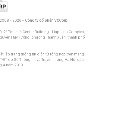
 2008 - 2026 –
Công ty cổ phần VCCorp
20, 21 Tòa nhà Center Building - Hapulico Complex,
Nguyễn Huy Tưởng, phường Thanh Xuân, thành phố
iết lập trang thông tin điện tử tổng hợp trên mạng
TĐT do Sở Thông tin và Truyền thông Hà Nội cấp
ng 4 năm 2019