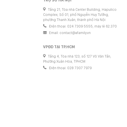
TRỤ SỞ HÀ NỘI
Tầng 21, Tòa nhà Center Building, Hapulico
Complex, Số 01, phố Nguyễn Huy Tưởng,
phường Thanh Xuân, thành phố Hà Nội
Điện thoại: 024 7309 5555, máy lẻ 62.370
Email:
contact@afamily.vn
VPĐD TẠI TP.HCM
Tầng 4, Tòa nhà 123, số 127 Võ Văn Tần,
Phường Xuân Hòa, TPHCM
Điện thoại: 028 7307 7979