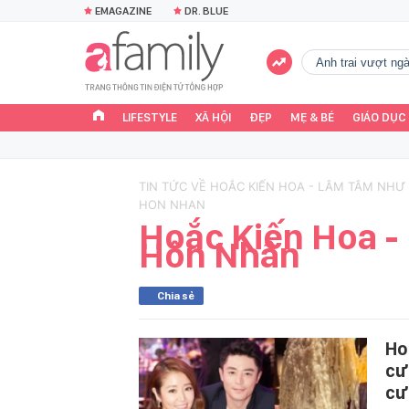
EMAGAZINE
DR. BLUE
Anh trai vượt n
LIFESTYLE
XÃ HỘI
ĐẸP
MẸ & BÉ
GIÁO DỤC
TIN TỨC VỀ HOẮC KIẾN HOA - LÂM TÂM NHƯ
HON NHAN
Hoắc Kiến Hoa -
Hôn Nhân
Chia sẻ
Ho
cư
cư