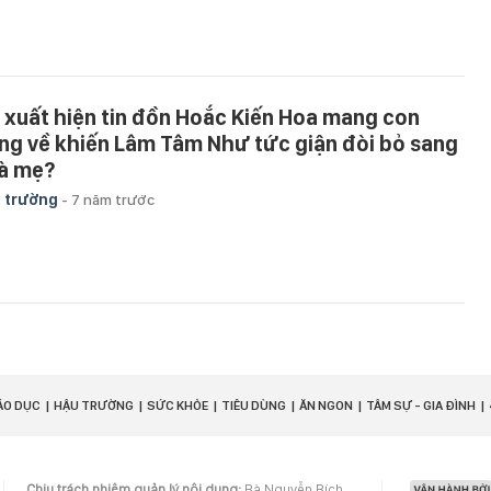
i xuất hiện tin đồn Hoắc Kiến Hoa mang con
êng về khiến Lâm Tâm Như tức giận đòi bỏ sang
à mẹ?
 trường
-
7 năm trước
ÁO DỤC
HẬU TRƯỜNG
SỨC KHỎE
TIÊU DÙNG
ĂN NGON
TÂM SỰ - GIA ĐÌNH
Chịu trách nhiệm quản lý nội dung:
Bà Nguyễn Bích