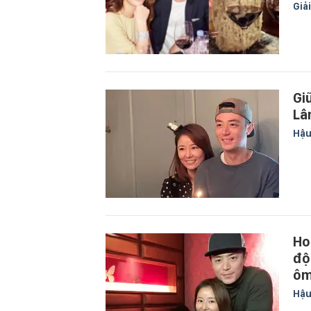
Giải
Gi
Lâ
Hậu
Ho
độ
ôm
Hậu