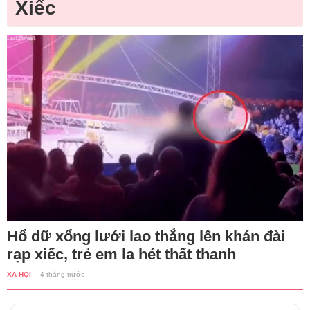
Xiếc
Hổ dữ xổng lưới lao thẳng lên khán đài
rạp xiếc, trẻ em la hét thất thanh
XÃ HỘI
-
4 tháng trước