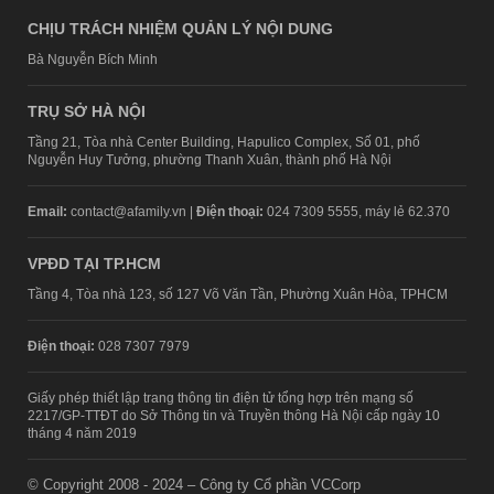
CHỊU TRÁCH NHIỆM QUẢN LÝ NỘI DUNG
Bà Nguyễn Bích Minh
TRỤ SỞ HÀ NỘI
Tầng 21, Tòa nhà Center Building, Hapulico Complex, Số 01, phố
Nguyễn Huy Tưởng, phường Thanh Xuân, thành phố Hà Nội
Email:
contact@afamily.vn |
Điện thoại:
024 7309 5555, máy lẻ 62.370
VPĐD TẠI TP.HCM
Tầng 4, Tòa nhà 123, số 127 Võ Văn Tần, Phường Xuân Hòa, TPHCM
Điện thoại:
028 7307 7979
Giấy phép thiết lập trang thông tin điện tử tổng hợp trên mạng số
2217/GP-TTĐT do Sở Thông tin và Truyền thông Hà Nội cấp ngày 10
tháng 4 năm 2019
© Copyright 2008 - 2024 – Công ty Cổ phần VCCorp