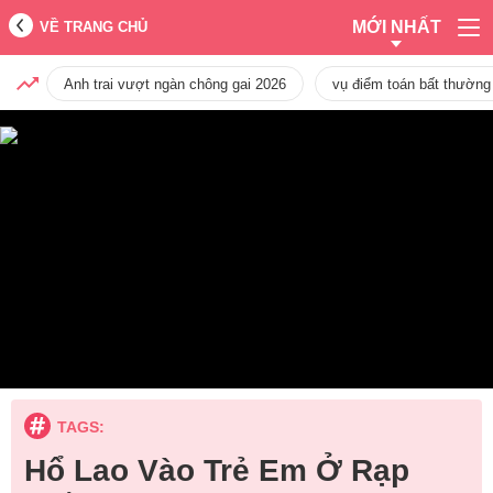
MỚI NHẤT
VỀ TRANG CHỦ
Anh trai vượt ngàn chông gai 2026
vụ điểm toán bất thường
TAGS:
Hổ Lao Vào Trẻ Em Ở Rạp