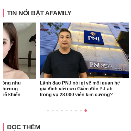
TIN NỔI BẬT AFAMILY
n nóng như
Lãnh đạo PNJ nói gì về mối quan hệ
oa hương
gia đình với cựu Giám đốc P-Lab
 sẽ khiến
trong vụ 28.000 viên kim cương?
ĐỌC THÊM