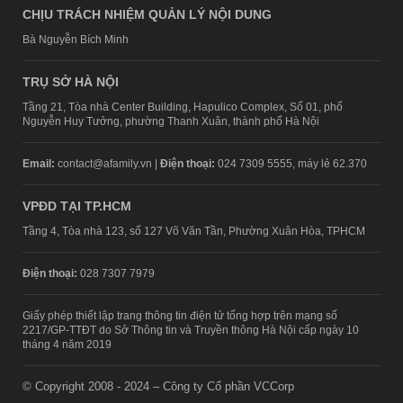
CHỊU TRÁCH NHIỆM QUẢN LÝ NỘI DUNG
Bà Nguyễn Bích Minh
TRỤ SỞ HÀ NỘI
Tầng 21, Tòa nhà Center Building, Hapulico Complex, Số 01, phố
Nguyễn Huy Tưởng, phường Thanh Xuân, thành phố Hà Nội
Email:
contact@afamily.vn |
Điện thoại:
024 7309 5555, máy lẻ 62.370
VPĐD TẠI TP.HCM
Tầng 4, Tòa nhà 123, số 127 Võ Văn Tần, Phường Xuân Hòa, TPHCM
Điện thoại:
028 7307 7979
Giấy phép thiết lập trang thông tin điện tử tổng hợp trên mạng số
2217/GP-TTĐT do Sở Thông tin và Truyền thông Hà Nội cấp ngày 10
tháng 4 năm 2019
© Copyright 2008 - 2024 – Công ty Cổ phần VCCorp