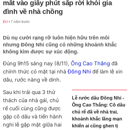
mắt vào giây phút sắp rời khỏi gia
đình về nhà chồng
Eri
7 năm trước
Dù nụ cười rạng rỡ luôn hiện hữu trên môi
nhưng Đông Nhi cũng có những khoảnh khắc
không kìm được sự xúc động.
Đúng 9h15 sáng nay (8/11),
Ông Cao Thắng
đã
chính thức có mặt tại nhà
Đông Nhi
để làm lễ xin
dâu, rước nàng về dinh.
Sau khi trải qua 3 thử
Lễ rước dâu Đông Nhi -
thách của nhà gái, chú
Ông Cao Thắng: Cô dâu
rể cuối cùng cũng được
chú rể đã về nhà trai,
gặp cô dâu và tiến hành
khoảnh khắc lãng mạn
nghi lễ gặp mặt giữa hai
khiến ai cũng ghen tị