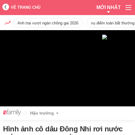
MỚI NHẤT
VỀ TRANG CHỦ
Anh trai vượt ngàn chông gai 2026
vụ điểm toán bất thường
Hậu trường
Hình ảnh cô dâu Đông Nhi rơi nước