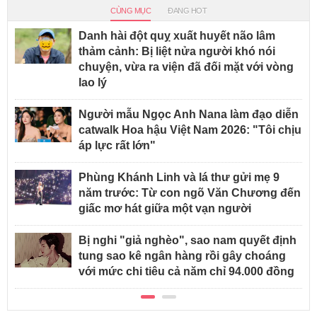
CÙNG MỤC
ĐANG HOT
Danh hài đột quỵ xuất huyết não lâm
thảm cảnh: Bị liệt nửa người khó nói
chuyện, vừa ra viện đã đối mặt với vòng
lao lý
Người mẫu Ngọc Anh Nana làm đạo diễn
catwalk Hoa hậu Việt Nam 2026: "Tôi chịu
áp lực rất lớn"
Phùng Khánh Linh và lá thư gửi mẹ 9
năm trước: Từ con ngõ Văn Chương đến
giấc mơ hát giữa một vạn người
Bị nghi "giả nghèo", sao nam quyết định
tung sao kê ngân hàng rồi gây choáng
với mức chi tiêu cả năm chỉ 94.000 đồng