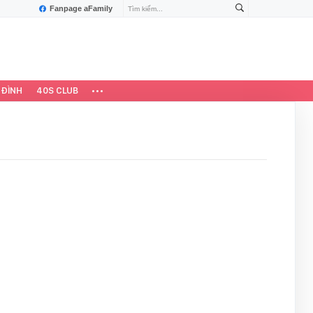
Fanpage aFamily
 ĐÌNH
40S CLUB