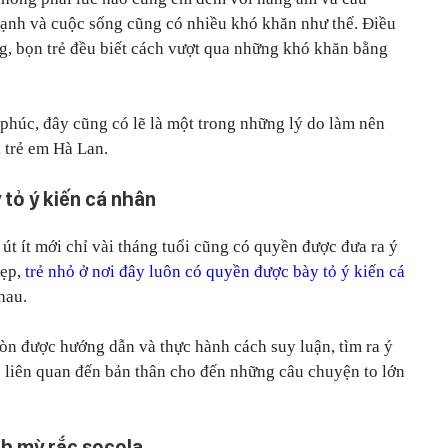
 lạnh và cuộc sống cũng có nhiều khó khăn như thế. Điều
ống, bọn trẻ đều biết cách vượt qua những khó khăn bằng
 phúc, đây cũng có lẽ là một trong những lý do làm nên
a trẻ em Hà Lan.
tỏ ý kiến cá nhân
 út ít mới chỉ vài tháng tuổi cũng có quyền được đưa ra ý
đẹp,
trẻ nhỏ ở nơi đây luôn có quyền được bày tỏ ý kiến cá
hau.
n được hướng dẫn và thực hành cách suy luận, tìm ra ý
 liên quan đến bản thân cho đến những câu chuyện to lớn
h mỳ rắc socola