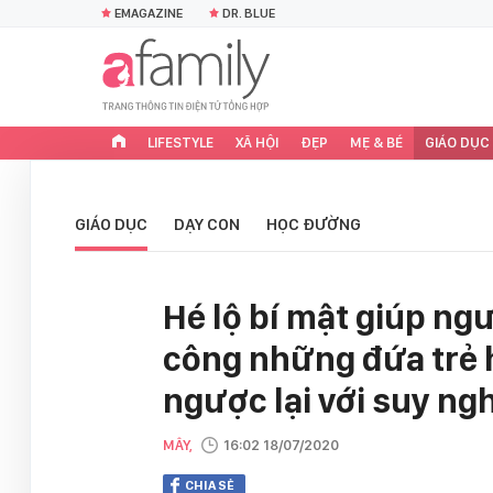
EMAGAZINE
DR. BLUE
LIFESTYLE
XÃ HỘI
ĐẸP
MẸ & BÉ
GIÁO DỤC
GIÁO DỤC
DẠY CON
HỌC ĐƯỜNG
Hé lộ bí mật giúp ng
công những đứa trẻ h
ngược lại với suy ngh
MÂY,
16:02 18/07/2020
CHIA SẺ