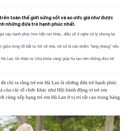
trên toàn thế giới sửng sốt và ao ước giá như được
nh những đứa trẻ hạnh phúc nhất.
gia này hạnh phúc hơn hẳn nơi khác, điều số 4 nghe vô lý nhưng lại
iữa rừng tối bắt tự trở về nhà, trẻ sẽ là sản phẩm "làng nhàng" nếu
à Lan, tôi nhận ra 'chìa khóa vàng' giúp họ tạo nên những đứa trẻ
ã chỉ ra rằng trẻ em Hà Lan là những đứa trẻ hạnh phúc
iá của các tổ chức khác như Hội hành động vì trẻ em
ới cũng xếp hạng trẻ em Hà Lan ở vị trí rất cao trong bảng