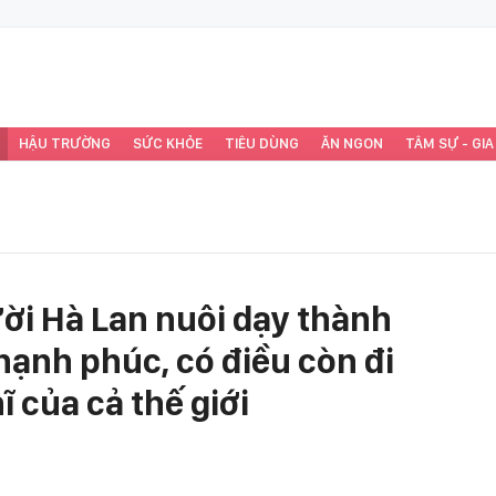
HẬU TRƯỜNG
SỨC KHỎE
TIÊU DÙNG
ĂN NGON
TÂM SỰ - GIA
ười Hà Lan nuôi dạy thành
ạnh phúc, có điều còn đi
ĩ của cả thế giới