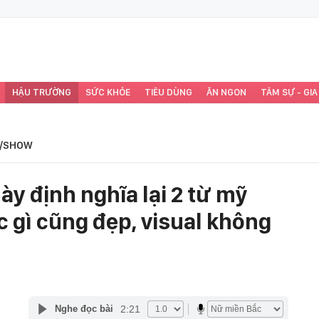
HẬU TRƯỜNG
SỨC KHỎE
TIÊU DÙNG
ĂN NGON
TÂM SỰ - GIA
/SHOW
ày định nghĩa lại 2 từ mỹ
 gì cũng đẹp, visual không
2:21
Nghe đọc bài