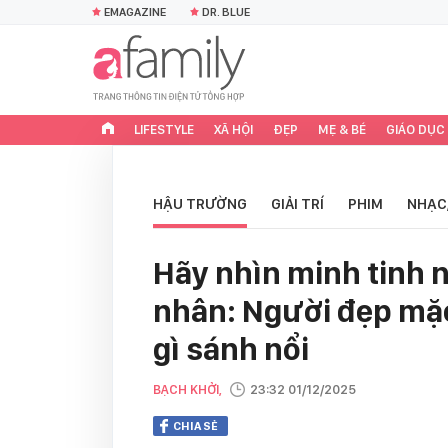
EMAGAZINE
DR. BLUE
LIFESTYLE
XÃ HỘI
ĐẸP
MẸ & BÉ
GIÁO DỤC
HẬU TRƯỜNG
GIẢI TRÍ
PHIM
NHẠC
Hãy nhìn minh tinh n
nhân: Người đẹp mặc
gì sánh nổi
BẠCH KHỞI,
23:32 01/12/2025
CHIA SẺ