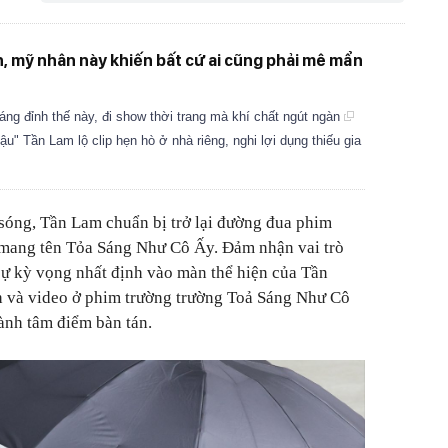
h, mỹ nhân này khiến bất cứ ai cũng phải mê mẩn
ng đỉnh thế này, đi show thời trang mà khí chất ngút ngàn
" Tần Lam lộ clip hẹn hò ở nhà riêng, nghi lợi dụng thiếu gia
sóng, Tần Lam chuẩn bị trở lại đường đua phim
 mang tên
Tỏa Sáng Như Cô Ấy
. Đảm nhận vai trò
sự kỳ vọng nhất định vào màn thể hiện của Tần
h và video ở phim trường trường
Toả Sáng Như Cô
hành tâm điểm bàn tán.