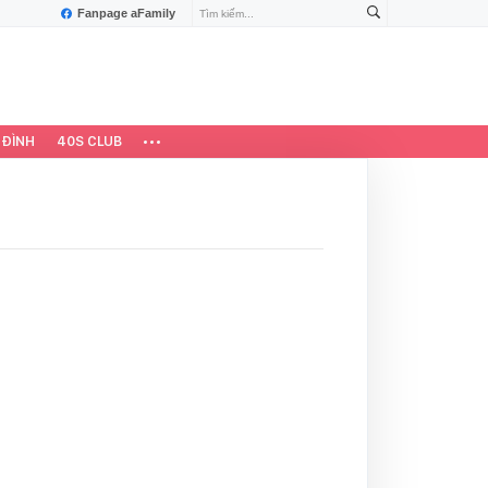
Fanpage aFamily
 ĐÌNH
40S CLUB