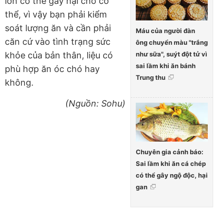
lớn có thể gây hại cho cơ
thể, vì vậy bạn phải kiểm
soát lượng ăn và cần phải
Máu của người đàn
căn cứ vào tình trạng sức
ông chuyển màu "trắng
như sữa", suýt đột tử vì
khỏe của bản thân, liệu có
sai lầm khi ăn bánh
phù hợp ăn óc chó hay
Trung thu
không.
(Nguồn: Sohu)
Chuyên gia cảnh báo:
Sai lầm khi ăn cá chép
có thể gây ngộ độc, hại
gan