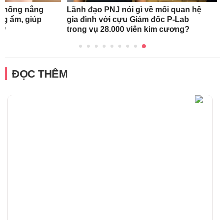
 chống nắng
Lãnh đạo PNJ nói gì về mối quan hệ
ng ẩm, giúp
gia đình với cựu Giám đốc P-Lab
ày
trong vụ 28.000 viên kim cương?
ĐỌC THÊM