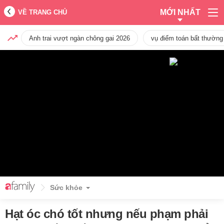
MỚI NHẤT
VỀ TRANG CHỦ
Anh trai vượt ngàn chông gai 2026
vụ điểm toán bất thường
Sức khỏe
Hạt óc chó tốt nhưng nếu phạm phải