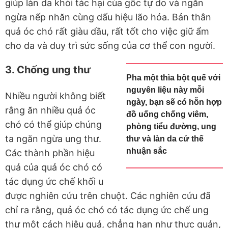
giúp làn da khỏi tác hại của gốc tự do và ngăn
ngừa nếp nhăn cùng dấu hiệu lão hóa. Bản thân
quả óc chó rất giàu dầu, rất tốt cho việc giữ ẩm
cho da và duy trì sức sống của cơ thể con người.
3. Chống ung thư
Pha một thìa bột quế với
nguyên liệu này mỗi
Nhiều người không biết
ngày, bạn sẽ có hỗn hợp
rằng ăn nhiều quả óc
đồ uống chống viêm,
chó có thể giúp chúng
phòng tiểu đường, ung
ta ngăn ngừa ung thư.
thư và làn da cứ thế
nhuận sắc
Các thành phần hiệu
quả của quả óc chó có
tác dụng ức chế khối u
được nghiên cứu trên chuột. Các nghiên cứu đã
chỉ ra rằng, quả óc chó có tác dụng ức chế ung
thư một cách hiệu quả, chẳng hạn như thực quản,