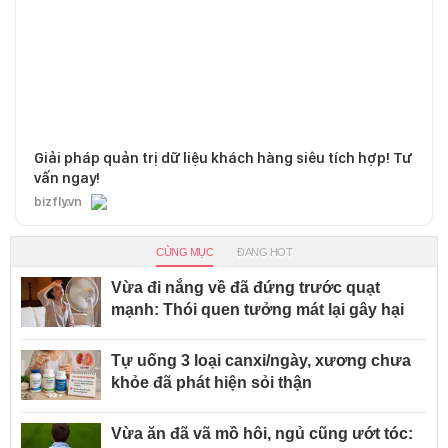
Giải pháp quản trị dữ liệu khách hàng siêu tích hợp! Tư
vấn ngay!
bizfly.vn
CÙNG MỤC
ĐANG HOT
Vừa đi nắng về đã đứng trước quạt
mạnh: Thói quen tưởng mát lại gây hại
Tự uống 3 loại canxi/ngày, xương chưa
khỏe đã phát hiện sỏi thận
Vừa ăn đã vã mồ hôi, ngủ cũng ướt tóc: