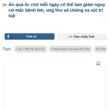
Ăn quả óc chó mỗi ngày có thể làm giảm nguy
cơ mắc bệnh tim, ung thư và chứng sa sút trí
tuệ
Chia sẻ
Sao chép link
Tags:
Lưu Ý Khi Ăn Óc Chó
Công Dụng Của Quả Óc Chó
Óc Chó