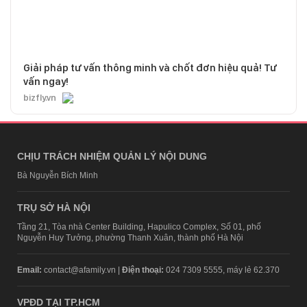
Giải pháp tư vấn thông minh và chốt đơn hiệu quả! Tư
vấn ngay!
bizfly.vn
CHỊU TRÁCH NHIỆM QUẢN LÝ NỘI DUNG
Bà Nguyễn Bích Minh
TRỤ SỞ HÀ NỘI
Tầng 21, Tòa nhà Center Building, Hapulico Complex, Số 01, phố
Nguyễn Huy Tưởng, phường Thanh Xuân, thành phố Hà Nội
Email:
contact@afamily.vn |
Điện thoại:
024 7309 5555, máy lẻ 62.370
VPĐD TẠI TP.HCM