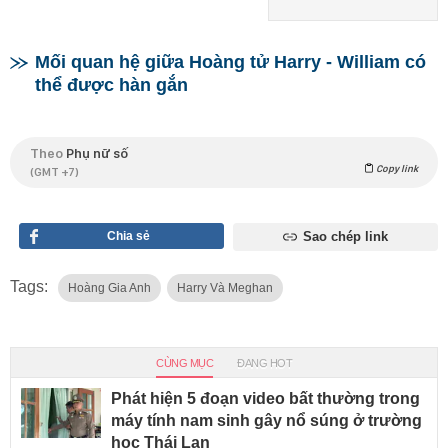
Mối quan hệ giữa Hoàng tử Harry - William có
thể được hàn gắn
Theo
Phụ nữ số
Copy link
(GMT +7)
Chia sẻ
Sao chép link
Tags:
Hoàng Gia Anh
Harry Và Meghan
CÙNG MỤC
ĐANG HOT
Phát hiện 5 đoạn video bất thường trong
máy tính nam sinh gây nổ súng ở trường
học Thái Lan