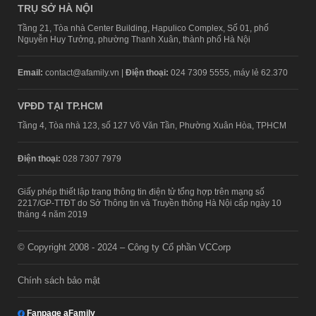
TRỤ SỞ HÀ NỘI
Tầng 21, Tòa nhà Center Building, Hapulico Complex, Số 01, phố
Nguyễn Huy Tưởng, phường Thanh Xuân, thành phố Hà Nội
Email:
contact@afamily.vn |
Điện thoại:
024 7309 5555, máy lẻ 62.370
VPĐD TẠI TP.HCM
Tầng 4, Tòa nhà 123, số 127 Võ Văn Tần, Phường Xuân Hòa, TPHCM
Điện thoại:
028 7307 7979
Giấy phép thiết lập trang thông tin điện tử tổng hợp trên mạng số
2217/GP-TTĐT do Sở Thông tin và Truyền thông Hà Nội cấp ngày 10
tháng 4 năm 2019
© Copyright 2008 - 2024 – Công ty Cổ phần VCCorp
Chính sách bảo mật
Fanpage aFamily