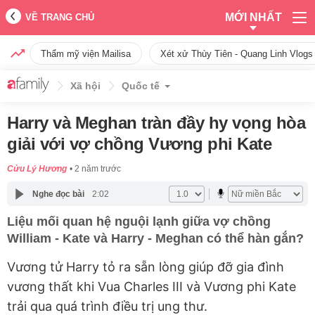
MỚI NHẤT
VỀ TRANG CHỦ
Thẩm mỹ viện Mailisa
Xét xử Thùy Tiên - Quang Linh Vlogs
Xã hội
Quốc tế
Harry và Meghan tràn đầy hy vọng hòa
giải với vợ chồng Vương phi Kate
Cửu Lý Hương
2 năm trước
Nghe đọc bài
2:02
Liệu mối quan hệ nguội lạnh giữa vợ chồng
William - Kate và Harry - Meghan có thể hàn gắn?
Vương tử Harry tỏ ra sẵn lòng giúp đỡ gia đình
vương thất khi Vua Charles III và Vương phi Kate
trải qua quá trình điều trị ung thư.