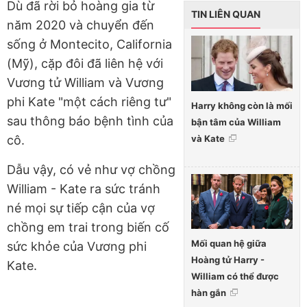
Dù đã rời bỏ hoàng gia từ
TIN LIÊN QUAN
năm 2020 và chuyển đến
sống ở Montecito, California
(Mỹ), cặp đôi đã liên hệ với
Vương tử William và Vương
phi Kate "một cách riêng tư"
Harry không còn là mối
sau thông báo bệnh tình của
bận tâm của William
và Kate
cô.
Dẫu vậy, có vẻ như vợ chồng
William - Kate ra sức tránh
né mọi sự tiếp cận của vợ
chồng em trai trong biến cố
Mối quan hệ giữa
sức khỏe của Vương phi
Hoàng tử Harry -
Kate.
William có thể được
hàn gắn