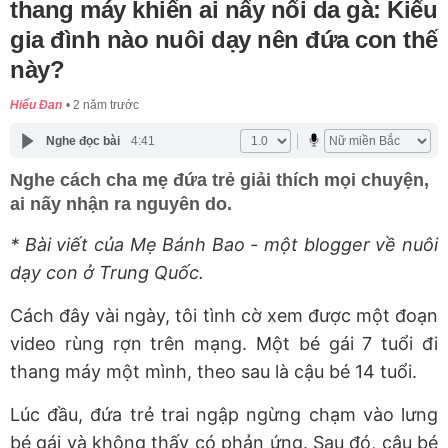
thang máy khiến ai nấy nổi da gà: Kiểu
gia đình nào nuôi dạy nên đứa con thế
này?
Hiểu Đan
2 năm trước
Nghe đọc bài
4:41
Nghe cách cha mẹ đứa trẻ giải thích mọi chuyện,
ai nấy nhận ra nguyên do.
* Bài viết của Mẹ Bánh Bao - một blogger về nuôi
dạy con ở Trung Quốc.
Cách đây vài ngày, tôi tình cờ xem được một đoạn
video rùng rợn trên mạng. Một bé gái 7 tuổi đi
thang máy một mình, theo sau là cậu bé 14 tuổi.
Lúc đầu, đứa trẻ trai ngập ngừng chạm vào lưng
bé gái và không thấy có phản ứng. Sau đó, cậu bé