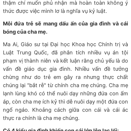
thậm chí muốn phủ nhận mà hoàn toàn không ý
thức được việc mình lơ là nghĩa vụ kỷ luật.
Mỗi đứa trẻ sẽ mang dấu ấn của gia đình và cái
bóng của cha mẹ.
Ma Ai, Giáo sư tại Đại học Khoa học Chính trị và
Luật Trung Quốc, đã phân tích nhiều vụ án tội
phạm vị thành niên và kết luận rằng chủ yếu là do
vấn đề giáo dục gia đình. Nhiều vấn đề tưởng
chừng như do trẻ em gây ra nhưng thực chất
chúng lại "bắt rễ" từ chính cha mẹ chúng. Cha mẹ
lạnh lùng khó có thể nuôi dạy những đứa con ấm
áp, còn cha mẹ ích kỷ thì dễ nuôi dạy một đứa con
ngổ ngáo. Khoảng cách giữa con cái và cái ác
thực ra chính là cha mẹ chúng.
Có 4 kiểu gia đình khiến con cái lớn lên lạc lối: