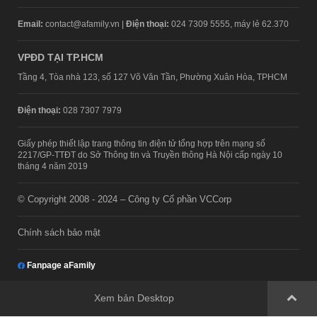
Email:
contact@afamily.vn |
Điện thoại:
024 7309 5555, máy lẻ 62.370
VPĐD TẠI TP.HCM
Tầng 4, Tòa nhà 123, số 127 Võ Văn Tần, Phường Xuân Hòa, TPHCM
Điện thoại:
028 7307 7979
Giấy phép thiết lập trang thông tin điện tử tổng hợp trên mạng số
2217/GP-TTĐT do Sở Thông tin và Truyền thông Hà Nội cấp ngày 10
tháng 4 năm 2019
© Copyright 2008 - 2024 – Công ty Cổ phần VCCorp
Chính sách bảo mật
Fanpage aFamily
Xem bản Desktop