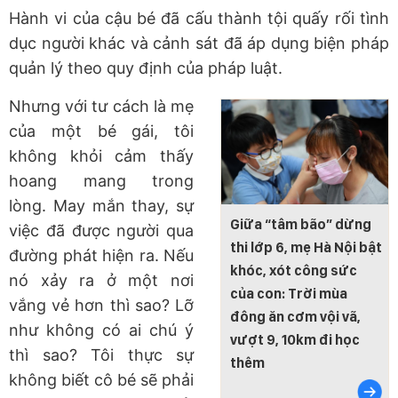
Hành vi của cậu bé đã cấu thành tội quấy rối tình
dục người khác và cảnh sát đã áp dụng biện pháp
quản lý theo quy định của pháp luật.
Nhưng với tư cách là mẹ
của một bé gái, tôi
không khỏi cảm thấy
hoang mang trong
lòng. May mắn thay, sự
Giữa “tâm bão” dừng
việc đã được người qua
thi lớp 6, mẹ Hà Nội bật
đường phát hiện ra. Nếu
khóc, xót công sức
nó xảy ra ở một nơi
của con: Trời mùa
vắng vẻ hơn thì sao? Lỡ
đông ăn cơm vội vã,
như không có ai chú ý
vượt 9, 10km đi học
thì sao? Tôi thực sự
thêm
không biết cô bé sẽ phải