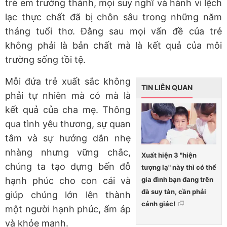
trẻ em trưởng thành, mọi suy nghĩ và hành vi lệch
lạc thực chất đã bị chôn sâu trong những năm
tháng tuổi thơ. Đằng sau mọi vấn đề của trẻ
không phải là bản chất mà là kết quả của môi
trường sống tồi tệ.
Mỗi đứa trẻ xuất sắc không
TIN LIÊN QUAN
phải tự nhiên mà có mà là
kết quả của cha mẹ. Thông
qua tình yêu thương, sự quan
tâm và sự hướng dẫn nhẹ
nhàng nhưng vững chắc,
Xuất hiện 3 "hiện
chúng ta tạo dựng bến đỗ
tượng lạ" này thì có thể
gia đình bạn đang trên
hạnh phúc cho con cái và
đà suy tàn, cần phải
giúp chúng lớn lên thành
cảnh giác!
một người hạnh phúc, ấm áp
và khỏe mạnh.