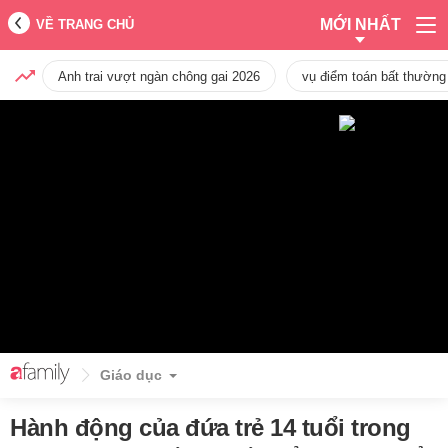
MỚI NHẤT
VỀ TRANG CHỦ
Anh trai vượt ngàn chông gai 2026
vụ điểm toán bất thường
Giáo dục
Hành động của đứa trẻ 14 tuổi trong