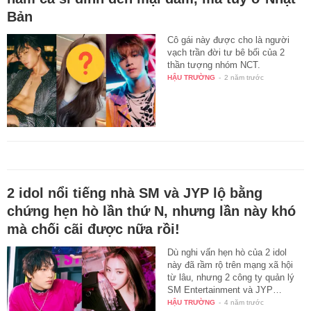
Bản
Cô gái này được cho là người
vạch trần đời tư bê bối của 2
thần tượng nhóm NCT.
HẬU TRƯỜNG
-
2 năm trước
2 idol nổi tiếng nhà SM và JYP lộ bằng
chứng hẹn hò lần thứ N, nhưng lần này khó
mà chối cãi được nữa rồi!
Dù nghi vấn hẹn hò của 2 idol
này đã rầm rộ trên mạng xã hội
từ lâu, nhưng 2 công ty quản lý
SM Entertainment và JYP…
HẬU TRƯỜNG
-
4 năm trước