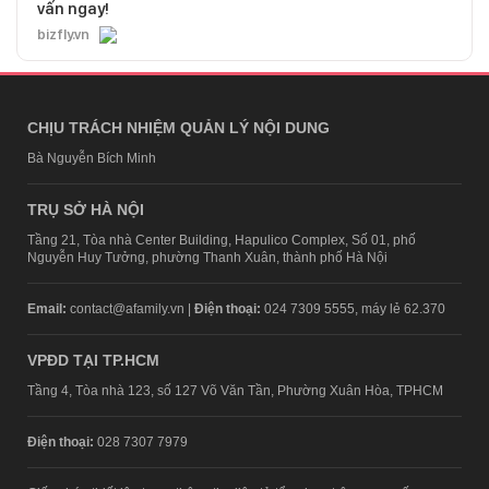
vấn ngay!
bizfly.vn
CHỊU TRÁCH NHIỆM QUẢN LÝ NỘI DUNG
Bà Nguyễn Bích Minh
TRỤ SỞ HÀ NỘI
Tầng 21, Tòa nhà Center Building, Hapulico Complex, Số 01, phố
Nguyễn Huy Tưởng, phường Thanh Xuân, thành phố Hà Nội
Email:
contact@afamily.vn |
Điện thoại:
024 7309 5555, máy lẻ 62.370
VPĐD TẠI TP.HCM
Tầng 4, Tòa nhà 123, số 127 Võ Văn Tần, Phường Xuân Hòa, TPHCM
Điện thoại:
028 7307 7979