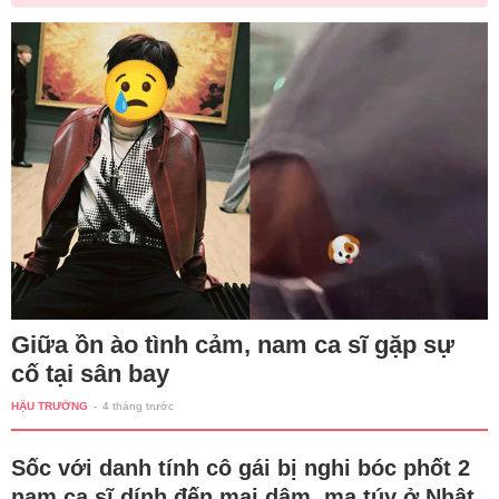
Giữa ồn ào tình cảm, nam ca sĩ gặp sự
cố tại sân bay
HẬU TRƯỜNG
-
4 tháng trước
Sốc với danh tính cô gái bị nghi bóc phốt 2
nam ca sĩ dính đến mại dâm, ma túy ở Nhật