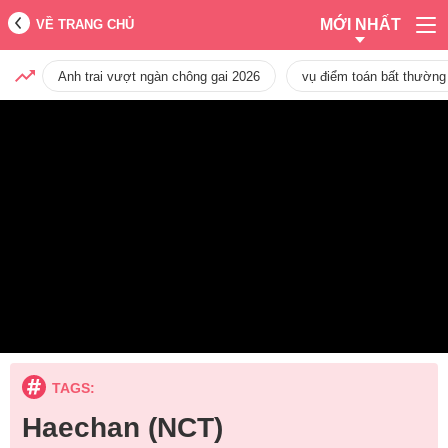
MỚI NHẤT
VỀ TRANG CHỦ
Anh trai vượt ngàn chông gai 2026
vụ điểm toán bất thường
TAGS:
Haechan (NCT)