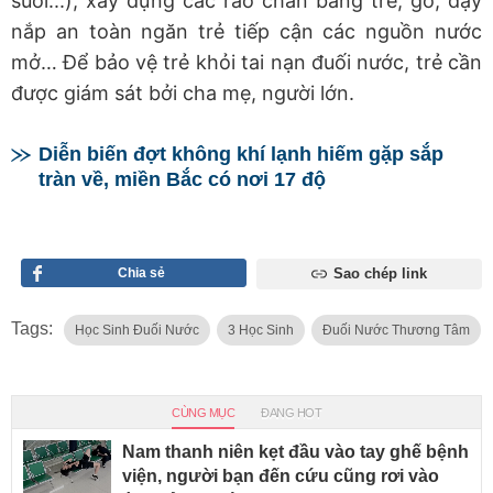
suối...); xây dựng các rào chắn bằng tre, gỗ, đậy
nắp an toàn ngăn trẻ tiếp cận các nguồn nước
mở… Để bảo vệ trẻ khỏi tai nạn đuối nước, trẻ cần
được giám sát bởi cha mẹ, người lớn.
Diễn biến đợt không khí lạnh hiếm gặp sắp
tràn về, miền Bắc có nơi 17 độ
Chia sẻ
Sao chép link
Tags:
Học Sinh Đuối Nước
3 Học Sinh
Đuối Nước Thương Tâm
CÙNG MỤC
ĐANG HOT
Nam thanh niên kẹt đầu vào tay ghế bệnh
viện, người bạn đến cứu cũng rơi vào