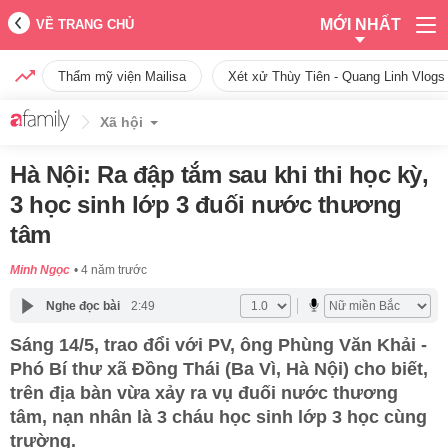
MỚI NHẤT
VỀ TRANG CHỦ
Thẩm mỹ viện Mailisa
Xét xử Thùy Tiên - Quang Linh Vlogs
Xã hội
Hà Nội: Ra đập tắm sau khi thi học kỳ,
3 học sinh lớp 3 đuối nước thương
tâm
Minh Ngọc
4 năm trước
Nghe đọc bài
2:49
Sáng 14/5, trao đổi với PV, ông Phùng Văn Khải -
Phó Bí thư xã Đồng Thái (Ba Vì, Hà Nội) cho biết,
trên địa bàn vừa xảy ra vụ đuối nước thương
tâm, nạn nhân là 3 cháu học sinh lớp 3 học cùng
trường.