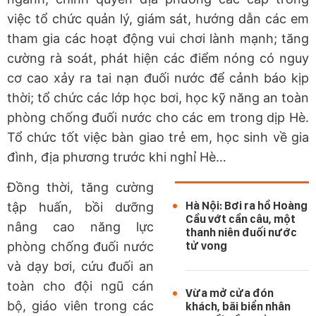
việc tổ chức quản lý, giám sát, hướng dẫn các em
tham gia các hoạt động vui chơi lành mạnh; tăng
cường rà soát, phát hiện các điểm nóng có nguy
cơ cao xảy ra tai nạn đuối nước để cảnh báo kịp
thời; tổ chức các lớp học bơi, học kỹ năng an toàn
phòng chống đuối nước cho các em trong dịp Hè.
Tổ chức tốt việc bàn giao trẻ em, học sinh về gia
đình, địa phương trước khi nghỉ Hè…
Đồng thời, tăng cường
Hà Nội: Bơi ra hồ Hoàng
tập huấn, bồi dưỡng
Cầu vớt cần câu, một
nâng cao năng lực
thanh niên đuối nước
phòng chống đuối nước
tử vong
và dạy bơi, cứu đuối an
toàn cho đội ngũ cán
Vừa mở cửa đón
bộ, giáo viên trong các
khách, bãi biển nhân