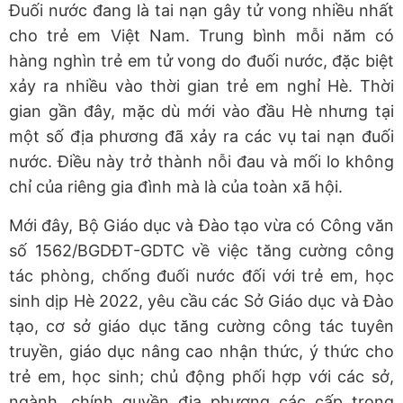
Đuối nước đang là tai nạn gây tử vong nhiều nhất
cho trẻ em Việt Nam. Trung bình mỗi năm có
hàng nghìn trẻ em tử vong do đuối nước, đặc biệt
xảy ra nhiều vào thời gian trẻ em nghỉ Hè. Thời
gian gần đây, mặc dù mới vào đầu Hè nhưng tại
một số địa phương đã xảy ra các vụ tai nạn đuối
nước. Điều này trở thành nỗi đau và mối lo không
chỉ của riêng gia đình mà là của toàn xã hội.
Mới đây, Bộ Giáo dục và Đào tạo vừa có Công văn
số 1562/BGDĐT-GDTC về việc tăng cường công
tác phòng, chống đuối nước đối với trẻ em, học
sinh dịp Hè 2022, yêu cầu các Sở Giáo dục và Đào
tạo, cơ sở giáo dục tăng cường công tác tuyên
truyền, giáo dục nâng cao nhận thức, ý thức cho
trẻ em, học sinh; chủ động phối hợp với các sở,
ngành, chính quyền địa phương các cấp trong