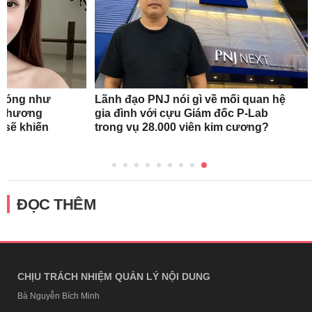
n nóng như
Lãnh đạo PNJ nói gì về mối quan hệ
oa hương
gia đình với cựu Giám đốc P-Lab
 sẽ khiến
trong vụ 28.000 viên kim cương?
ĐỌC THÊM
CHỊU TRÁCH NHIỆM QUẢN LÝ NỘI DUNG
Bà Nguyễn Bích Minh