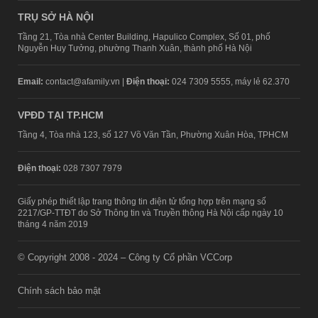
TRỤ SỞ HÀ NỘI
Tầng 21, Tòa nhà Center Building, Hapulico Complex, Số 01, phố
Nguyễn Huy Tưởng, phường Thanh Xuân, thành phố Hà Nội
Email:
contact@afamily.vn |
Điện thoại:
024 7309 5555, máy lẻ 62.370
VPĐD TẠI TP.HCM
Tầng 4, Tòa nhà 123, số 127 Võ Văn Tần, Phường Xuân Hòa, TPHCM
Điện thoại:
028 7307 7979
Giấy phép thiết lập trang thông tin điện tử tổng hợp trên mạng số
2217/GP-TTĐT do Sở Thông tin và Truyền thông Hà Nội cấp ngày 10
tháng 4 năm 2019
© Copyright 2008 - 2024 – Công ty Cổ phần VCCorp
Chính sách bảo mật