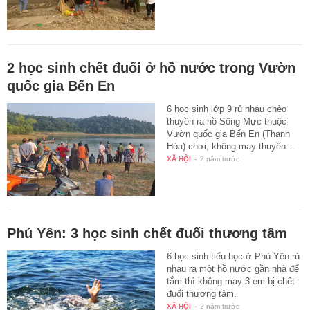
2 học sinh chết đuối ở hồ nước trong Vườn
quốc gia Bến En
6 học sinh lớp 9 rủ nhau chèo
thuyền ra hồ Sông Mực thuộc
Vườn quốc gia Bến En (Thanh
Hóa) chơi, không may thuyền…
XÃ HỘI
-
2 năm trước
Phú Yên: 3 học sinh chết đuối thương tâm
6 học sinh tiểu học ở Phú Yên rủ
nhau ra một hồ nước gần nhà để
tắm thì không may 3 em bị chết
đuối thương tâm.
XÃ HỘI
-
2 năm trước