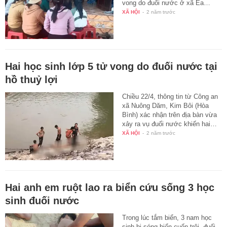
vong do đuối nước ở xã Ea…
XÃ HỘI
-
2 năm trước
Hai học sinh lớp 5 tử vong do đuối nước tại
hồ thuỷ lợi
Chiều 22/4, thông tin từ Công an
xã Nuông Dăm, Kim Bôi (Hòa
Bình) xác nhận trên địa bàn vừa
xảy ra vụ đuối nước khiến hai…
XÃ HỘI
-
2 năm trước
Hai anh em ruột lao ra biển cứu sống 3 học
sinh đuối nước
Trong lúc tắm biển, 3 nam học
sinh bị sóng biển cuốn trôi, đuối