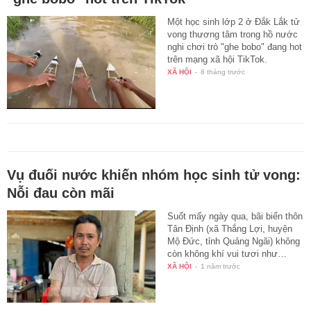
Một học sinh lớp 2 ở Đắk Lắk tử
vong thương tâm trong hồ nước
nghi chơi trò "ghe bobo" đang hot
trên mạng xã hội TikTok.
XÃ HỘI
-
8 tháng trước
Vụ đuối nước khiến nhóm học sinh tử vong:
Nỗi đau còn mãi
Suốt mấy ngày qua, bãi biển thôn
Tân Định (xã Thắng Lợi, huyện
Mộ Đức, tỉnh Quảng Ngãi) không
còn không khí vui tươi như…
XÃ HỘI
-
1 năm trước