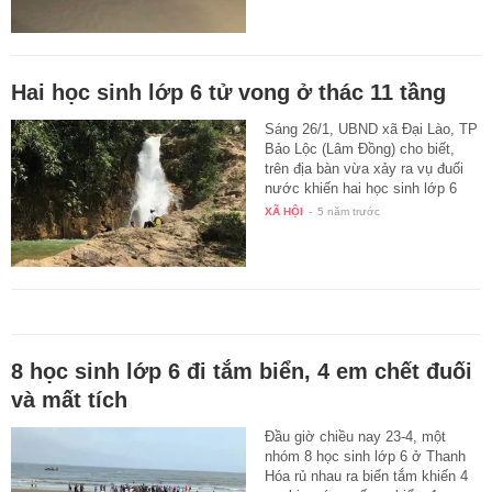
Hai học sinh lớp 6 tử vong ở thác 11 tầng
Sáng 26/1, UBND xã Đại Lào, TP
Bảo Lộc (Lâm Đồng) cho biết,
trên địa bàn vừa xảy ra vụ đuối
nước khiến hai học sinh lớp 6
tử…
XÃ HỘI
-
5 năm trước
8 học sinh lớp 6 đi tắm biển, 4 em chết đuối
và mất tích
Đầu giờ chiều nay 23-4, một
nhóm 8 học sinh lớp 6 ở Thanh
Hóa rủ nhau ra biển tắm khiến 4