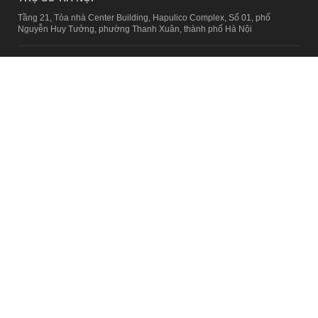
Tầng 21, Tòa nhà Center Building, Hapulico Complex, Số 01, phố
Nguyễn Huy Tưởng, phường Thanh Xuân, thành phố Hà Nội
Email:
contact@afamily.vn |
Điện thoại:
024 7309 5555, máy lẻ 62.370
VPĐD TẠI TP.HCM
Tầng 4, Tòa nhà 123, số 127 Võ Văn Tần, Phường Xuân Hòa, TPHCM
Điện thoại:
028 7307 7979
Giấy phép thiết lập trang thông tin điện tử tổng hợp trên mạng số
2217/GP-TTĐT do Sở Thông tin và Truyền thông Hà Nội cấp ngày 10
tháng 4 năm 2019
© Copyright 2008 - 2024 – Công ty Cổ phần VCCorp
Chính sách bảo mật
Fanpage aFamily