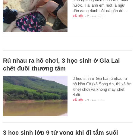
nước. Hai anh em ruột là ngư
dân đang đánh bắt cá gần đó…
XÃ HỘI
-
2 năm trước
Rủ nhau ra hồ chơi, 3 học sinh ở Gia Lai
chết đuối thương tâm
3 học sinh ở Gia Lai rủ nhau ra
hồ Hòn Cỏ (xã Song An, thị xã An
Khê) chơi và không may chết
đuối.
XÃ HỘI
-
3 năm trước
3 học sinh lớp 9 tử vong khi đi tắm suối