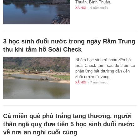
Thuận, Bình Thuận.
XÃ HỘI
-
6 năm trước
3 học sinh đuối nước trong ngày Rằm Trung
thu khi tắm hồ Soài Check
Nhóm học sinh rủ nhau đến hồ
Soài Check tắm, sau đó 3 em có
phản ứng bất thường dẫn đến
đuối nước tử vong.
XÃ HỘI
-
7 năm trước
Cả miền quê phủ trắng tang thương, người
thân ngã quỵ đưa tiễn 5 học sinh đuối nước
về nơi an nghỉ cuối cùng