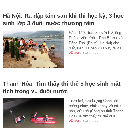
Hà Nội: Ra đập tắm sau khi thi học kỳ, 3 học
sinh lớp 3 đuối nước thương tâm
Sáng 14/5, trao đổi với PV, ông
Phùng Văn Khải - Phó Bí thư xã
Đồng Thái (Ba Vì, Hà Nội) cho
biết, trên địa bàn vừa xảy ra vụ…
XÃ HỘI
-
4 năm trước
Thanh Hóa: Tìm thấy thi thể 5 học sinh mất
tích trong vụ đuối nước
Trưa 5/4, lực lượng Cảnh sát
phòng cháy, chữa cháy và cứu
nạn, cứu hộ (Công an tỉnh Thanh
Hóa) đã tìm thấy thi thể của 5…
XÃ HỘI
-
4 năm trước