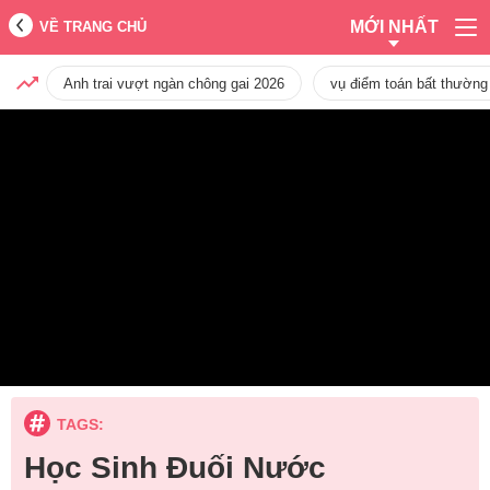
MỚI NHẤT
VỀ TRANG CHỦ
Anh trai vượt ngàn chông gai 2026
vụ điểm toán bất thường
TAGS:
Học Sinh Đuối Nước