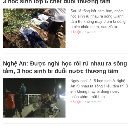
3 học sinh lớp 6 chết đuối thương tâm
Sau lễ tổng kết năm học, nhóm
học sinh rủ nhau ra sông Gianh
tắm thì không may 3 em bị dòng
nước nhấn chìm, sau đó tử…
XÃ HỘI
-
7 năm trước
Nghệ An: Được nghỉ học rồi rủ nhau ra sông
tắm, 3 học sinh bị đuối nước thương tâm
Ngày nghỉ lễ, 5 học sinh ở Nghệ
An rủ nhau ra sông Hiếu tắm thì 3
em không may bị dòng nước
nhấn chìm, mất tích.
XÃ HỘI
-
7 năm trước