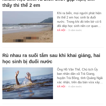
thấy thi thể 2 em
Khi ra biển, mọi người phát hiện
thi thể 2 em học sinh bị đuối
nước. Trong khi đó trên bờ có 6
đôi dép học sinh nên cơ quan…
XÃ HỘI
-
3 năm trước
Rủ nhau ra suối tắm sau khi khai giảng, hai
học sinh bị đuối nước
Ông Hồ Văn Thế, Chủ tịch Ủy
ban nhân dân xã Trà Giang,
huyện Trà Bồng, tỉnh Quảng Ngãi
xác nhận, trên địa bàn vừa xảy…
XÃ HỘI
-
4 năm trước