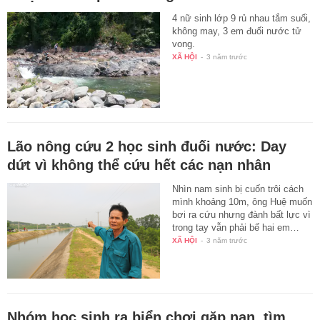
4 nữ sinh lớp 9 rủ nhau tắm suối,
không may, 3 em đuối nước tử
vong.
XÃ HỘI
-
3 năm trước
Lão nông cứu 2 học sinh đuối nước: Day
dứt vì không thể cứu hết các nạn nhân
Nhìn nam sinh bị cuốn trôi cách
mình khoảng 10m, ông Huệ muốn
bơi ra cứu nhưng đành bất lực vì
trong tay vẫn phải bế hai em…
XÃ HỘI
-
3 năm trước
Nhóm học sinh ra biển chơi gặp nạn, tìm