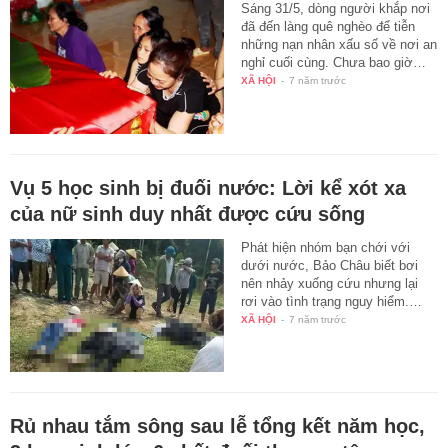
Sáng 31/5, dòng người khắp nơi
đã đến làng quê nghèo để tiễn
những nạn nhân xấu số về nơi an
nghỉ cuối cùng. Chưa bao giờ…
XÃ HỘI
-
7 năm trước
Vụ 5 học sinh bị đuối nước: Lời kể xót xa
của nữ sinh duy nhất được cứu sống
Phát hiện nhóm bạn chới với
dưới nước, Bảo Châu biết bơi
nên nhảy xuống cứu nhưng lại
rơi vào tình trạng nguy hiểm.…
XÃ HỘI
-
7 năm trước
Rủ nhau tắm sông sau lễ tổng kết năm học,