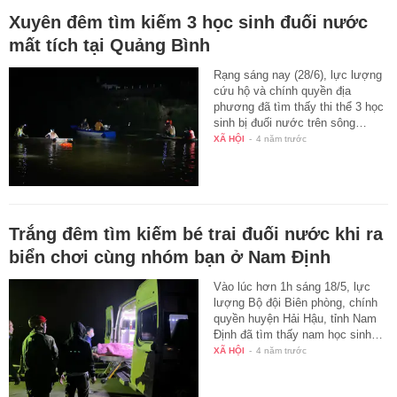
Xuyên đêm tìm kiếm 3 học sinh đuối nước
mất tích tại Quảng Bình
Rạng sáng nay (28/6), lực lượng
cứu hộ và chính quyền địa
phương đã tìm thấy thi thể 3 học
sinh bị đuối nước trên sông…
XÃ HỘI
-
4 năm trước
Trắng đêm tìm kiếm bé trai đuối nước khi ra
biển chơi cùng nhóm bạn ở Nam Định
Vào lúc hơn 1h sáng 18/5, lực
lượng Bộ đội Biên phòng, chính
quyền huyện Hải Hậu, tỉnh Nam
Định đã tìm thấy nam học sinh…
XÃ HỘI
-
4 năm trước