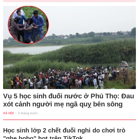
Vụ 5 học sinh đuối nước ở Phú Thọ: Đau
xót cảnh người mẹ ngã quỵ bên sông
XÃ HỘI
-
3 tháng trước
Học sinh lớp 2 chết đuối nghi do chơi trò
"ghe bobo" hot trên TikTok