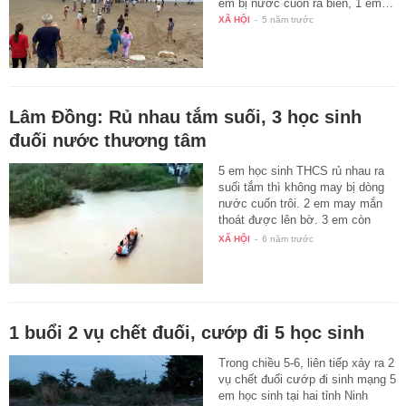
em bị nước cuốn ra biển, 1 em…
XÃ HỘI
-
5 năm trước
Lâm Đồng: Rủ nhau tắm suối, 3 học sinh
đuối nước thương tâm
5 em học sinh THCS rủ nhau ra
suối tắm thì không may bị dòng
nước cuốn trôi. 2 em may mắn
thoát được lên bờ. 3 em còn
lại…
XÃ HỘI
-
6 năm trước
1 buổi 2 vụ chết đuối, cướp đi 5 học sinh
Trong chiều 5-6, liên tiếp xảy ra 2
vụ chết đuối cướp đi sinh mạng 5
em học sinh tại hai tỉnh Ninh