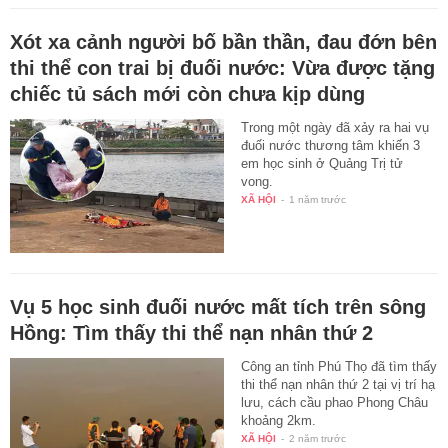
Xót xa cảnh người bố bần thần, đau đớn bên
thi thể con trai bị đuối nước: Vừa được tặng
chiếc tủ sách mới còn chưa kịp dùng
Trong một ngày đã xảy ra hai vụ
đuối nước thương tâm khiến 3
em học sinh ở Quảng Trị tử
vong.
XÃ HỘI
-
1 năm trước
Vụ 5 học sinh đuối nước mất tích trên sông
Hồng: Tìm thấy thi thể nạn nhân thứ 2
Công an tỉnh Phú Thọ đã tìm thấy
thi thể nạn nhân thứ 2 tại vị trí hạ
lưu, cách cầu phao Phong Châu
khoảng 2km.
XÃ HỘI
-
2 năm trước