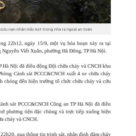
ứu nạn nhân mắc kẹt trong nhà ra ngoài an toàn.
ảng 22h12, ngày 15/9, một vụ hỏa hoạn xảy ra tại
g Nguyễn Viết Xuân, phường Hà Đông, TP Hà Nội.
TP Hà Nội đã điều động Đội chữa cháy và CNCH khu
- Phòng Cảnh sát PCCC&CNCH xuất 4 xe chữa cháy
nh chóng đến hiện trường tổ chức chữa cháy và cứu
 Cảnh sát PCCC&CNCH Công an TP Hà Nội đã điều
chở phương tiện đặc chủng và trực tiếp xuống hiện
hữa cháy và CNCH.
 22h20, qua thông tin trinh sát, nhận định đám cháy