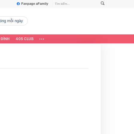
Fanpage aFamily
 nóng mỗi ngày
 ĐÌNH
40S CLUB