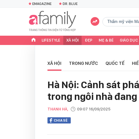
EMAGAZINE
DR. BLUE
Thẩm mỹ viện Ma
LIFESTYLE
XÃ HỘI
ĐẸP
MẸ & BÉ
GIÁO DỤC
XÃ HỘI
TRONG NƯỚC
QUỐC TẾ
HI
Hà Nội: Cảnh sát ph
trong ngôi nhà đang
THANH HÀ,
09:07 16/09/2025
CHIA SẺ