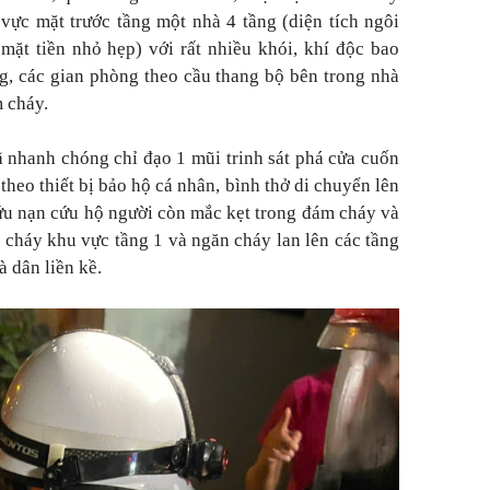
 vực mặt trước tầng một nhà 4 tầng (diện tích ngôi
ặt tiền nhỏ hẹp) với rất nhiều khói, khí độc bao
ng, các gian phòng theo cầu thang bộ bên trong nhà
 cháy.
ã nhanh chóng chỉ đạo 1 mũi trinh sát phá cửa cuốn
theo thiết bị bảo hộ cá nhân, bình thở di chuyển lên
cứu nạn cứu hộ người còn mắc kẹt trong đám cháy và
a cháy khu vực tầng 1 và ngăn cháy lan lên các tầng
à dân liền kề.