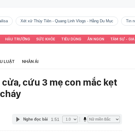
ilisa
Xét xử Thùy Tiên - Quang Linh Vlogs - Hằng Du Mục
tin
HẬU TRƯỜNG
SỨC KHỎE
TIÊU DÙNG
ĂN NGON
TÂM SỰ - GIA
ỂU LUẬT
NHÂN ÁI
á cửa, cứu 3 mẹ con mắc kẹt
 cháy
1:51
Nghe đọc bài