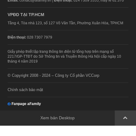
Email:
contact@afamily.vn |
Điện thoại:
024 7309 5555, máy lẻ 62.370
VPĐD TẠI TP.HCM
Tầng 4, Tòa nhà 123, số 127 Võ Văn Tần, Phường Xuân Hòa, TPHCM
Điện thoại:
028 7307 7979
Giấy phép thiết lập trang thông tin điện tử tổng hợp trên mạng số
2217/GP-TTĐT do Sở Thông tin và Truyền thông Hà Nội cấp ngày 10
tháng 4 năm 2019
© Copyright 2008 - 2024 – Công ty Cổ phần VCCorp
Chính sách bảo mật
Fanpage aFamily
Xem bản Desktop