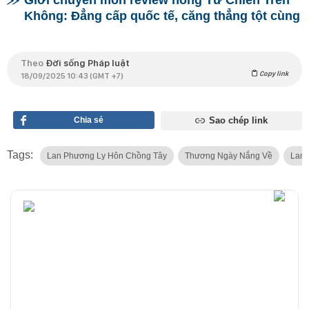
Giới chuyên môn review nóng Tử Chiến Trên
Không: Đẳng cấp quốc tế, căng thẳng tột cùng
Theo
Đời sống Pháp luật
Copy link
18/09/2025 10:43 (GMT +7)
Chia sẻ
Sao chép link
Tags:
Lan Phương Ly Hôn Chồng Tây
Thương Ngày Nắng Về
Lan 