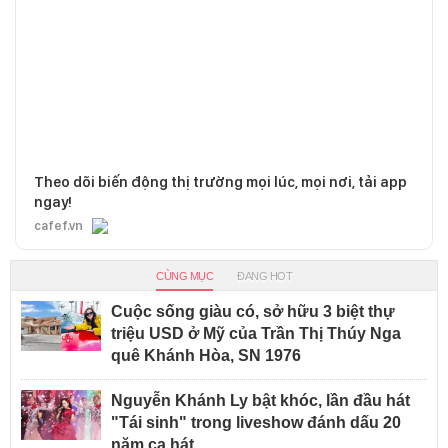
Theo dõi biến động thị trường mọi lúc, mọi nơi, tải app
ngay!
cafef.vn
CÙNG MỤC
ĐANG HOT
Cuộc sống giàu có, sở hữu 3 biệt thự
triệu USD ở Mỹ của Trần Thị Thúy Nga
quê Khánh Hòa, SN 1976
Nguyễn Khánh Ly bật khóc, lần đầu hát
"Tái sinh" trong liveshow đánh dấu 20
năm ca hát