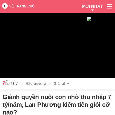
MỚI NHẤT
VỀ TRANG CHỦ
Hậu trường
Giải trí
Giành quyền nuôi con nhờ thu nhập 7
tỷ/năm, Lan Phương kiếm tiền giỏi cỡ
nào?