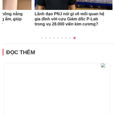
 chống nắng
Lãnh đạo PNJ nói gì về mối quan hệ
ng ẩm, giúp
gia đình với cựu Giám đốc P-Lab
ày
trong vụ 28.000 viên kim cương?
ĐỌC THÊM