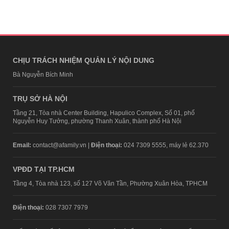
CHỊU TRÁCH NHIỆM QUẢN LÝ NỘI DUNG
Bà Nguyễn Bích Minh
TRỤ SỞ HÀ NỘI
Tầng 21, Tòa nhà Center Building, Hapulico Complex, Số 01, phố
Nguyễn Huy Tưởng, phường Thanh Xuân, thành phố Hà Nội
Email:
contact@afamily.vn |
Điện thoại:
024 7309 5555, máy lẻ 62.370
VPĐD TẠI TP.HCM
Tầng 4, Tòa nhà 123, số 127 Võ Văn Tần, Phường Xuân Hòa, TPHCM
Điện thoại:
028 7307 7979