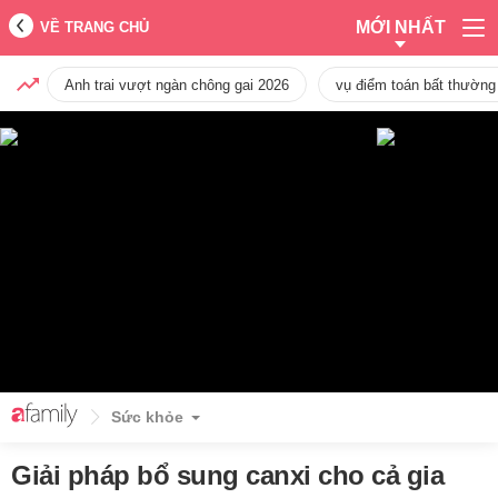
MỚI NHẤT
VỀ TRANG CHỦ
Anh trai vượt ngàn chông gai 2026
vụ điểm toán bất thường
Sức khỏe
Giải pháp bổ sung canxi cho cả gia