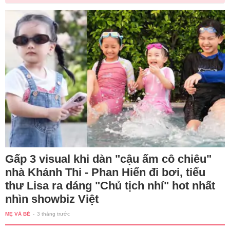
Gấp 3 visual khi dàn "cậu ấm cô chiêu"
nhà Khánh Thi - Phan Hiển đi bơi, tiểu
thư Lisa ra dáng "Chủ tịch nhí" hot nhất
nhìn showbiz Việt
MẸ VÀ BÉ
-
3 tháng trước