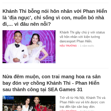
Khánh Thi bỗng nói hôn nhân với Phan Hiển
là 'địa ngục', chỉ sống vì con, muốn bỏ nhà
đi,... vì đâu nên nỗi?
Khánh Thi gây chú ý với status
về hôn nhân với kiện tướng
dancesport Phan Hiển.
HẬU TRƯỜNG
-
1 năm trước
Nửa đêm muộn, con trai mang hoa ra sân
bay đón vợ chồng Khánh Thi - Phan Hiển
sau thành công tại SEA Games 31
Trở về từ Hà Nội, Khánh Thi và
Phan Hiển vui vẻ khi được con
trai đến tận sân bay đón.