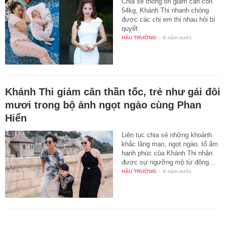
Chia sẻ thông tin giảm cân còn
54kg, Khánh Thi nhanh chóng
được các chị em thi nhau hỏi bí
quyết.
HẬU TRƯỜNG
-
8 năm trước
Khánh Thi giảm cân thần tốc, trẻ như gái đôi
mươi trong bộ ảnh ngọt ngào cùng Phan
Hiển
Liên tục chia sẻ những khoảnh
khắc lãng mạn, ngọt ngào, tổ ấm
hạnh phúc của Khánh Thi nhận
được sự ngưỡng mộ từ đông…
HẬU TRƯỜNG
-
8 năm trước