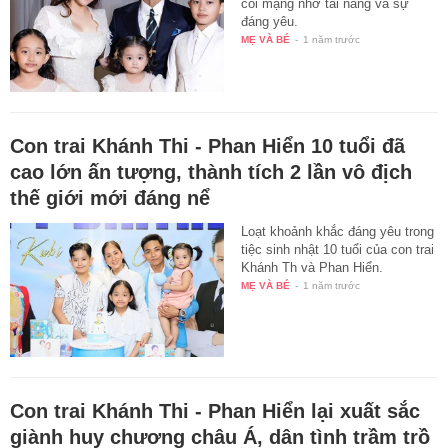
cõi mạng nhờ tài năng và sự
đáng yêu.
MẸ VÀ BÉ
-
1 năm trước
Con trai Khánh Thi - Phan Hiển 10 tuổi đã
cao lớn ấn tượng, thành tích 2 lần vô địch
thế giới mới đáng nể
Loạt khoảnh khắc đáng yêu trong
tiệc sinh nhật 10 tuổi của con trai
Khánh Th và Phan Hiển.
MẸ VÀ BÉ
-
1 năm trước
Con trai Khánh Thi - Phan Hiển lại xuất sắc
giành huy chương châu Á, dân tình trầm trồ