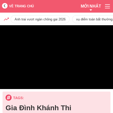
MỚI NHẤT
VỀ TRANG CHỦ
Anh trai vượt ngàn chông gai 2026
vụ điểm toán bất thường
TAGS:
Gia Đình Khánh Thi