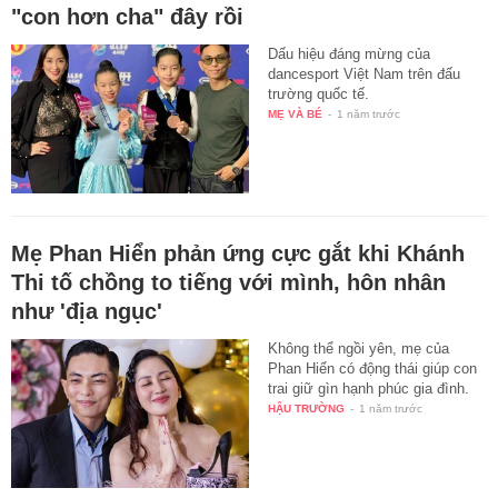
"con hơn cha" đây rồi
Dấu hiệu đáng mừng của
dancesport Việt Nam trên đấu
trường quốc tế.
MẸ VÀ BÉ
-
1 năm trước
Mẹ Phan Hiển phản ứng cực gắt khi Khánh
Thi tố chồng to tiếng với mình, hôn nhân
như 'địa ngục'
Không thể ngồi yên, mẹ của
Phan Hiển có động thái giúp con
trai giữ gìn hạnh phúc gia đình.
HẬU TRƯỜNG
-
1 năm trước