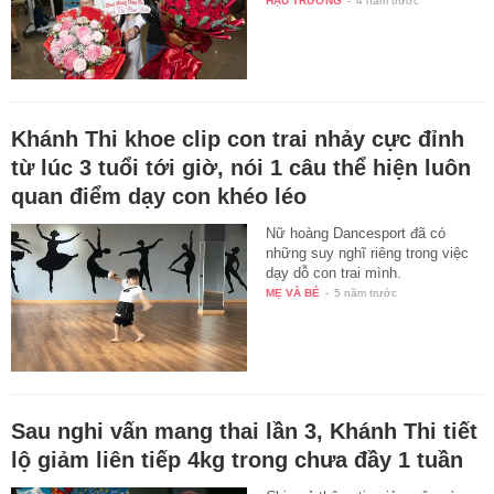
HẬU TRƯỜNG
-
4 năm trước
Khánh Thi khoe clip con trai nhảy cực đỉnh
từ lúc 3 tuổi tới giờ, nói 1 câu thể hiện luôn
quan điểm dạy con khéo léo
Nữ hoàng Dancesport đã có
những suy nghĩ riêng trong việc
dạy dỗ con trai mình.
MẸ VÀ BÉ
-
5 năm trước
Sau nghi vấn mang thai lần 3, Khánh Thi tiết
lộ giảm liên tiếp 4kg trong chưa đầy 1 tuần