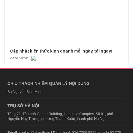
Cập nhật kiến thức kinh doanh mỗi ngày, tải ngay!
cafebiz.vn
CHỊU TRÁCH NHIỆM QUẢN LÝ NỘI DUNG
Bà Nguyễn Bích Minh
TRỤ SỞ HÀ NỘI
Tầng 21, Tòa nhà Center Building, Hapulico Complex, Số 01, phố
Nguyễn Huy Tưởng, phường Thanh Xuân, thành phố Hà Nội
Email:
contact@afamily.vn |
Điện thoại:
024 7309 5555, máy lẻ 62.370