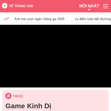
MỚI NHẤT
VỀ TRANG CHỦ
Anh trai vượt ngàn chông gai 2026
vụ điểm toán bất thường
TAGS:
Game Kinh Dị