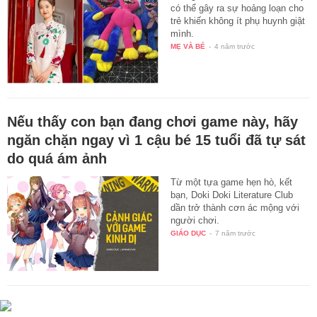
có thể gây ra sự hoảng loạn cho
trẻ khiến không ít phụ huynh giật
mình.
MẸ VÀ BÉ
-
4 năm trước
Nếu thấy con bạn đang chơi game này, hãy
ngăn chặn ngay vì 1 cậu bé 15 tuổi đã tự sát
do quá ám ảnh
Từ một tựa game hẹn hò, kết
bạn, Doki Doki Literature Club
dần trở thành cơn ác mộng với
người chơi.
GIÁO DỤC
-
7 năm trước