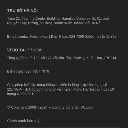
TRỤ SỞ HÀ NỘI
Tầng 21, Tòa nhà Center Building, Hapulico Complex, Số 01, phố
Nguyễn Huy Tưởng, phường Thanh Xuân, thành phố Hà Nội
Email:
contact@afamily.vn |
Điện thoại:
024 7309 5555, máy lẻ 62.370
VPĐD TẠI TP.HCM
Tầng 4, Tòa nhà 123, số 127 Võ Văn Tần, Phường Xuân Hòa, TPHCM
Điện thoại:
028 7307 7979
Giấy phép thiết lập trang thông tin điện tử tổng hợp trên mạng số
2217/GP-TTĐT do Sở Thông tin và Truyền thông Hà Nội cấp ngày 10
tháng 4 năm 2019
© Copyright 2008 - 2024 – Công ty Cổ phần VCCorp
Chính sách bảo mật