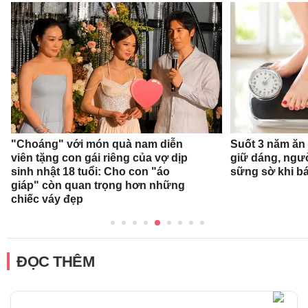
"Choáng" với món quà nam diễn
Suốt 3 năm ăn
viên tặng con gái riêng của vợ dịp
giữ dáng, ngư
sinh nhật 18 tuổi: Cho con "áo
sững sờ khi bá
giáp" còn quan trọng hơn những
chiếc váy đẹp
ĐỌC THÊM