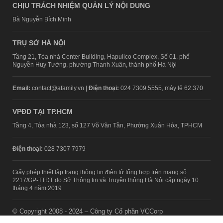
CHỊU TRÁCH NHIỆM QUẢN LÝ NỘI DUNG
Bà Nguyễn Bích Minh
TRỤ SỞ HÀ NỘI
Tầng 21, Tòa nhà Center Building, Hapulico Complex, Số 01, phố
Nguyễn Huy Tưởng, phường Thanh Xuân, thành phố Hà Nội
Email:
contact@afamily.vn |
Điện thoại:
024 7309 5555, máy lẻ 62.370
VPĐD TẠI TP.HCM
Tầng 4, Tòa nhà 123, số 127 Võ Văn Tần, Phường Xuân Hòa, TPHCM
Điện thoại:
028 7307 7979
Giấy phép thiết lập trang thông tin điện tử tổng hợp trên mạng số
2217/GP-TTĐT do Sở Thông tin và Truyền thông Hà Nội cấp ngày 10
tháng 4 năm 2019
© Copyright 2008 - 2024 – Công ty Cổ phần VCCorp