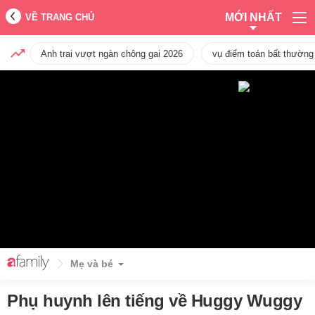
MỚI NHẤT
VỀ TRANG CHỦ
Anh trai vượt ngàn chông gai 2026
vụ điểm toán bất thường
Mẹ và bé
Phụ huynh lên tiếng về Huggy Wuggy