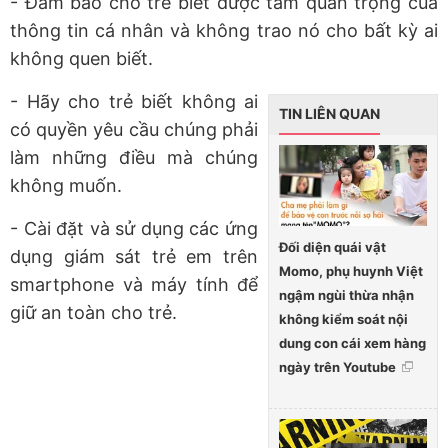
- Đảm bảo cho trẻ biết được tầm quan trọng của
thông tin cá nhân và không trao nó cho bất kỳ ai
không quen biết.
- Hãy cho trẻ biết không ai
TIN LIÊN QUAN
có quyền yêu cầu chúng phải
làm những điều mà chúng
không muốn.
- Cài đặt và sử dụng các ứng
Đối diện quái vật
dụng giám sát trẻ em trên
Momo, phụ huynh Việt
smartphone và máy tính để
ngậm ngùi thừa nhận
giữ an toàn cho trẻ.
không kiểm soát nội
dung con cái xem hàng
ngày trên Youtube