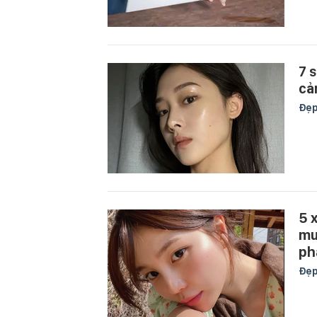
7 
cả
Đẹ
5 
mu
ph
Đẹ