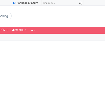
Fanpage aFamily
hacking
 ĐÌNH
40S CLUB