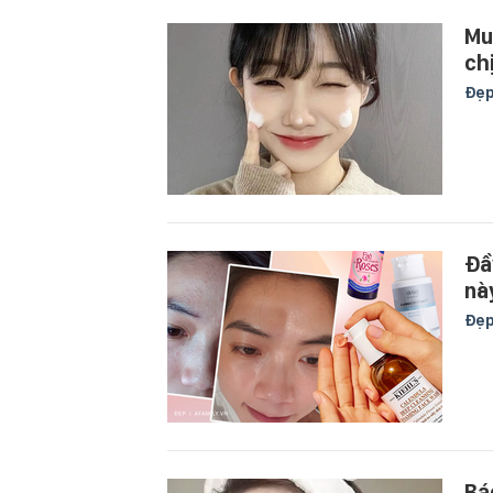
Mu
ch
Đẹ
Đầ
nà
Đẹ
Bá