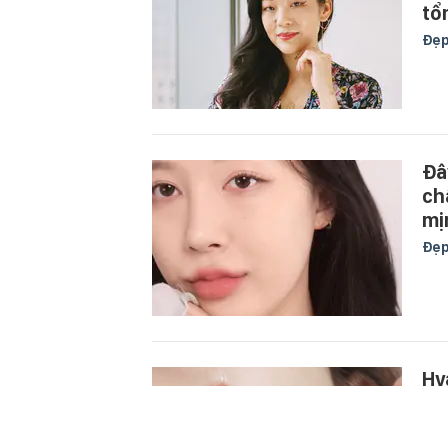
tổ
Đẹ
Đâ
ch
mị
Đẹ
Hy
hó
Đẹ