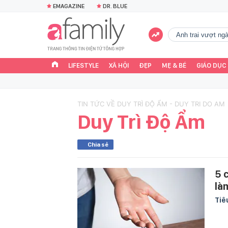
EMAGAZINE
DR. BLUE
Anh trai vượt n
LIFESTYLE
XÃ HỘI
ĐẸP
MẸ & BÉ
GIÁO DỤC
TIN TỨC VỀ DUY TRÌ ĐỘ ẨM - DUY TRI DO AM
Duy Trì Độ Ẩm
Chia sẻ
5 
là
Tiê