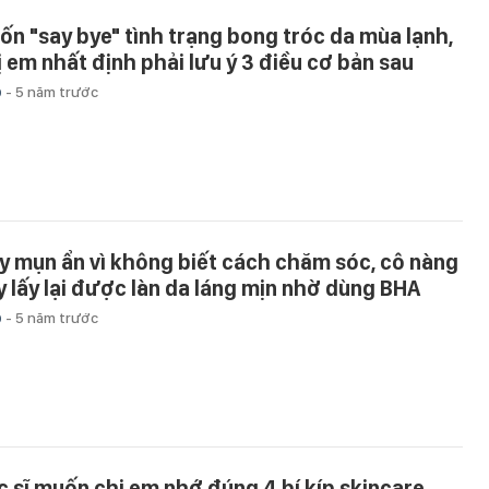
ốn "say bye" tình trạng bong tróc da mùa lạnh,
ị em nhất định phải lưu ý 3 điều cơ bản sau
p
-
5 năm trước
y mụn ẩn vì không biết cách chăm sóc, cô nàng
y lấy lại được làn da láng mịn nhờ dùng BHA
p
-
5 năm trước
c sĩ muốn chị em nhớ đúng 4 bí kíp skincare