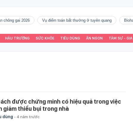
gàn chông gai 2026
vụ điểm toán bất thường ở tuyên quang
Bio
HẬU TRƯỜNG
SỨC KHỎE
TIÊU DÙNG
ĂN NGON
TÂM SỰ - GIA
cách được chứng minh có hiệu quả trong việc
m giảm thiểu bụi trong nhà
u dùng
-
4 năm trước