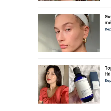
Gi
mê
Đẹ
To
Hà
Đẹ