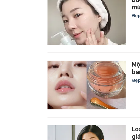
mù
Đẹ
Mộ
bạ
Đẹ
Lo
gi