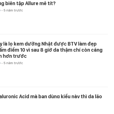
ng biên tập Allure mê tít?
p
-
5 năm trước
y là lọ kem dưỡng Nhật được BTV làm đẹp
ấm điểm 10 vì sau 8 giờ da thậm chí còn căng
n hơn trước
p
-
5 năm trước
aluronic Acid mà bạn dùng kiểu này thì da lão
a không phanh cho mà xem
p
-
5 năm trước