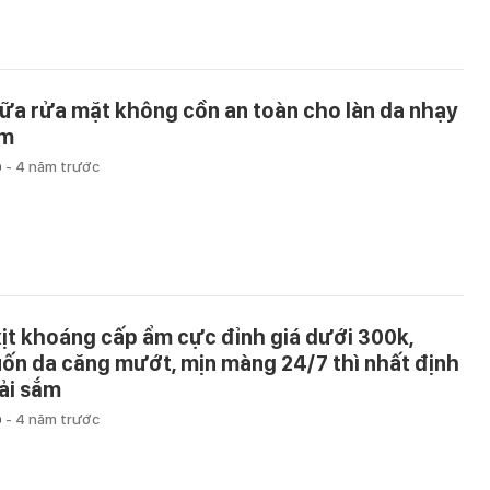
sữa rửa mặt không cồn an toàn cho làn da nhạy
m
p
-
4 năm trước
xịt khoáng cấp ẩm cực đỉnh giá dưới 300k,
ốn da căng mướt, mịn màng 24/7 thì nhất định
ải sắm
p
-
4 năm trước