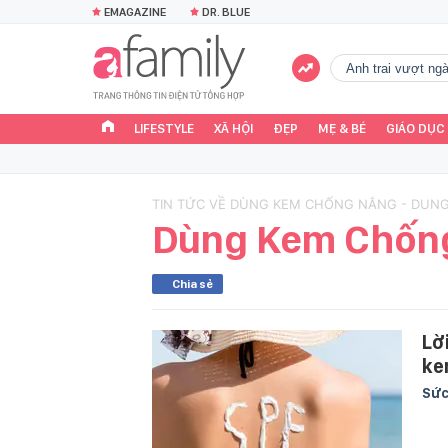
EMAGAZINE
DR. BLUE
Anh trai vượt n
LIFESTYLE
XÃ HỘI
ĐẸP
MẸ & BÉ
GIÁO DỤC
TIN TỨC VỀ DÙNG KEM CHỐNG NẮNG - DUN
Dùng Kem Chốn
Chia sẻ
Lờ
ke
Sức