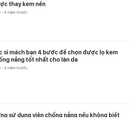
ợc thay kem nền
p
-
5 năm trước
c sĩ mách bạn 4 bước để chọn được lọ kem
ống nắng tốt nhất cho làn da
p
-
5 năm trước
ng sử dụng viên chống nắng nếu không biết
ều này
p
-
5 năm trước