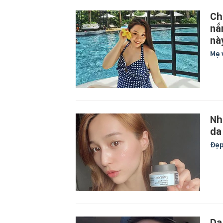
Ch
nắ
nà
Mẹ 
Nh
da
Đẹ
Da