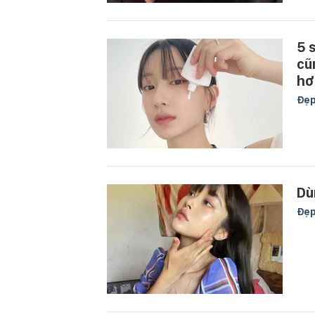
5 
cũ
hơ
Đẹ
Dù
Đẹ