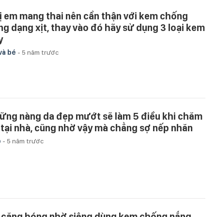
ị em mang thai nên cẩn thận với kem chống
ng dạng xịt, thay vào đó hãy sử dụng 3 loại kem
y
và bé
-
5 năm trước
ững nàng da đẹp mướt sẽ làm 5 điều khi chăm
 tại nhà, cũng nhờ vậy mà chẳng sợ nếp nhăn
p
-
5 năm trước
 căng bóng nhờ siêng dùng kem chống nắng,