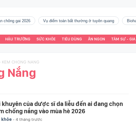
gàn chông gai 2026
vụ điểm toán bất thường ở tuyên quang
Bio
HẬU TRƯỜNG
SỨC KHỎE
TIÊU DÙNG
ĂN NGON
TÂM SỰ - GIA
G KEM CHONG NANG
g Nắng
i khuyên của dược sĩ da liễu đến ai đang chọn
m chống nắng vào mùa hè 2026
 khỏe
-
4 tháng trước