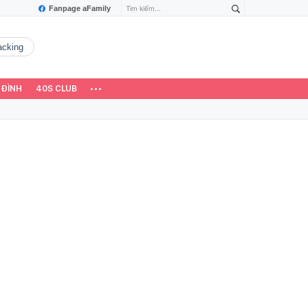
Fanpage aFamily
hacking
 ĐÌNH
40S CLUB