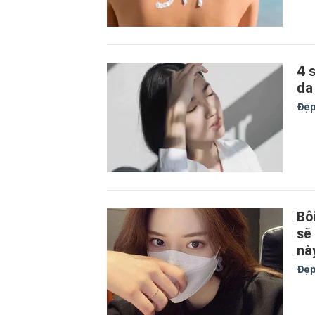
4 
da
Đẹ
Bô
sẽ
nà
Đẹ