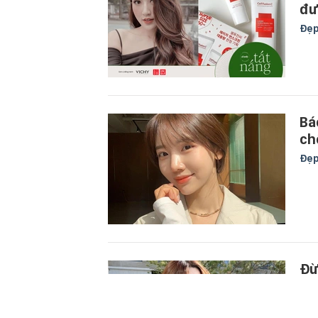
đư
Đẹ
Bá
ch
Đẹ
Đừ
đi
Đẹ