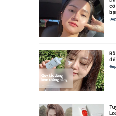
cô
bạ
Đẹ
Bô
đế
Đẹ
Tu
Lo