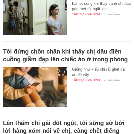
hãi tột cùng khi thấy cảnh chị dâu
gào thét rồi ngất xỉu.
TÂM SỰ - GIA ĐÌNH
-
6 năm trước
Tôi đứng chôn chân khi thấy chị dâu điên
cuồng giẫm đạp lên chiếc áo ở trong phòng
Giống như kiểu chị rất ghét cái
áo đó vậy.
TÂM SỰ - GIA ĐÌNH
-
7 năm trước
Lên thăm chị gái đột ngột, tôi sững sờ bởi
lời hàng xóm nói về chị, càng chết điếng