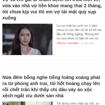
vừa vào nhà vợ liền khoe mang thai 2 tháng,
tôi chưa kịp vui thì em vợ tái mặt quỳ sụp
xuống
Là con một lại cưới vợ 2 năm
chưa có con nên cả tôi và bố mẹ
đều rất trông ngóng. Nhưng khi
vợ vừa khoe có bầu thì em vợ
lại…
TÂM SỰ - GIA ĐÌNH
-
6 năm trước
Nửa đêm bỗng nghe tiếng loảng xoảng phát
ra từ phòng anh trai, tôi hốt hoảng chạy lên
rồi chết trân khi thấy chị dâu váy áo xộc
xệch ngất xỉu dưới sàn nhà
Tôi đứng chôn chân tại chỗ, sợ