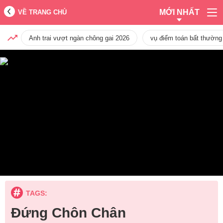
MỚI NHẤT
VỀ TRANG CHỦ
Anh trai vượt ngàn chông gai 2026
vụ điểm toán bất thường
TAGS:
Đứng Chôn Chân