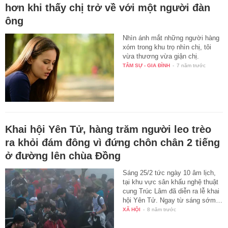
hơn khi thấy chị trở về với một người đàn
ông
Nhìn ánh mắt những người hàng
xóm trong khu trọ nhìn chị, tôi
vừa thương vừa giận chị.
TÂM SỰ - GIA ĐÌNH
-
7 năm trước
Khai hội Yên Tử, hàng trăm người leo trèo
ra khỏi đám đông vì đứng chôn chân 2 tiếng
ở đường lên chùa Đồng
Sáng 25/2 tức ngày 10 âm lịch,
tại khu vực sân khấu nghệ thuật
cung Trúc Lâm đã diễn ra lễ khai
hội Yên Tử. Ngay từ sáng sớm…
XÃ HỘI
-
8 năm trước