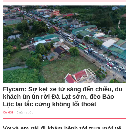
Flycam: Sợ kẹt xe từ sáng đến chiều, du
khách ùn ùn rời Đà Lạt sớm, đèo Bảo
Lộc lại tắc cứng không lối thoát
XÃ HỘI
-
5 năm trước
Vợ và em gái đi khám bệnh tới trưa mới về,