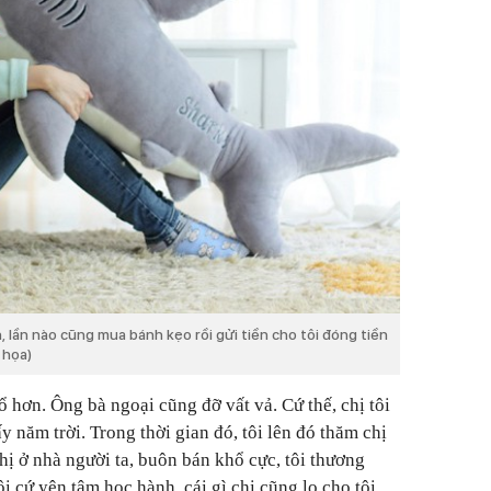
n, lần nào cũng mua bánh kẹo rồi gửi tiền cho tôi đóng tiền
 họa)
 hơn. Ông bà ngoại cũng đỡ vất vả. Cứ thế, chị tôi
 năm trời. Trong thời gian đó, tôi lên đó thăm chị
hị ở nhà người ta, buôn bán khổ cực, tôi thương
ôi cứ yên tâm học hành, cái gì chị cũng lo cho tôi