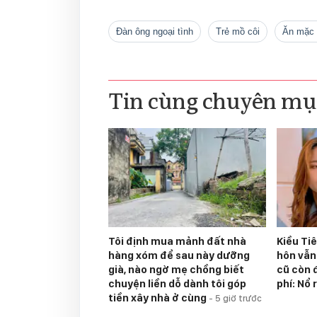
Đàn ông ngoại tình
trẻ mồ côi
ăn mặc
Tin cùng chuyên mụ
Tôi định mua mảnh đất nhà
Kiều Ti
hàng xóm để sau này dưỡng
hôn vẫn
già, nào ngờ mẹ chồng biết
cũ còn 
chuyện liền dỗ dành tôi góp
phí: Nổ 
tiền xây nhà ở cùng
-
5 giờ trước