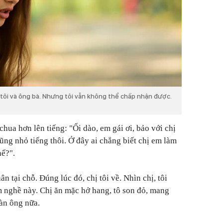
uôi tôi và ông bà. Nhưng tôi vẫn không thể chấp nhận được.
hua hơn lên tiếng: "Ối dào, em gái ơi, bảo với chị
ũng nhỏ tiếng thôi. Ở đây ai chẳng biết chị em làm
hế?".
n tại chỗ. Đúng lúc đó, chị tôi về. Nhìn chị, tôi
m nghề này. Chị ăn mặc hở hang, tô son đỏ, mang
đàn ông nữa.