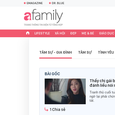
EMAGAZINE
DR. BLUE
LIFESTYLE
XÃ HỘI
ĐẸP
MẸ & BÉ
GIÁO DỤC
TÂM SỰ - GIA ĐÌNH
TÂM SỰ
TÌNH YÊU
BÀI GỐC
Thấy chị gái 
đánh liều nói
Tranh thủ cuối t
ngờ lại phải chứ
tát.
1 Chia sẻ