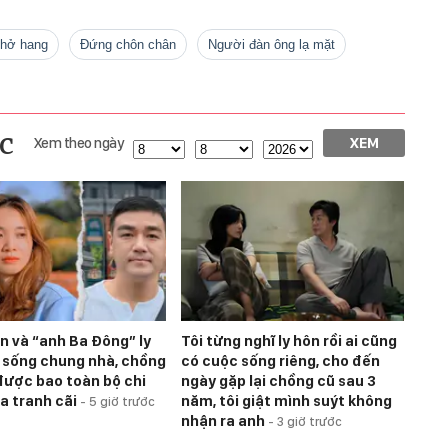
 hở hang
đứng chôn chân
Người đàn ông lạ mặt
c
Xem theo ngày
XEM
ên và “anh Ba Đông” ly
Tôi từng nghĩ ly hôn rồi ai cũng
 sống chung nhà, chồng
có cuộc sống riêng, cho đến
được bao toàn bộ chi
ngày gặp lại chồng cũ sau 3
ra tranh cãi
năm, tôi giật mình suýt không
-
5 giờ trước
nhận ra anh
-
3 giờ trước