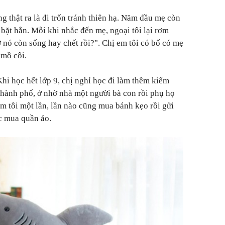
g thật ra là đi trốn tránh thiên hạ. Năm đầu mẹ còn
ì bặt hẳn. Mỗi khi nhắc đến mẹ, ngoại tôi lại rơm
 nó còn sống hay chết rồi?". Chị em tôi có bố có mẹ
 mồ côi.
 Khi học hết lớp 9, chị nghỉ học đi làm thêm kiếm
n thành phố, ở nhờ nhà một người bà con rồi phụ họ
ăm tôi một lần, lần nào cũng mua bánh kẹo rồi gửi
ặc mua quần áo.