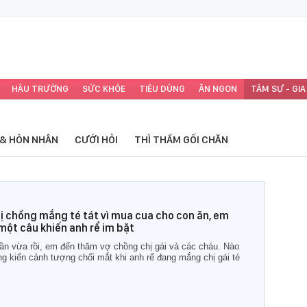
HẬU TRƯỜNG
SỨC KHỎE
TIÊU DÙNG
ĂN NGON
TÂM SỰ - GIA
 & HÔN NHÂN
CƯỚI HỎI
THÌ THẦM GỐI CHĂN
bị chồng mắng té tát vì mua cua cho con ăn, em
 một câu khiến anh rể im bặt
uần vừa rồi, em đến thăm vợ chồng chị gái và các cháu. Nào
ng kiến cảnh tượng chối mắt khi anh rể đang mắng chị gái té