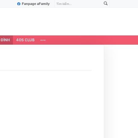
Fanpage aFamily
 ĐÌNH
40S CLUB