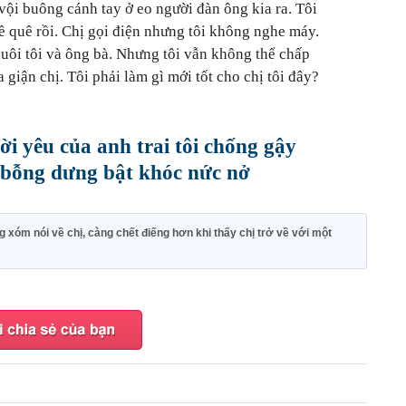
 vội buông cánh tay ở eo người đàn ông kia ra. Tôi
về quê rồi. Chị gọi điện nhưng tôi không nghe máy.
ể nuôi tôi và ông bà. Nhưng tôi vẫn không thể chấp
giận chị. Tôi phải làm gì mới tốt cho chị tôi đây?
i yêu của anh trai tôi chống gậy
 bỗng dưng bật khóc nức nở
ng xóm nói về chị, càng chết điếng hơn khi thấy chị trở về với một