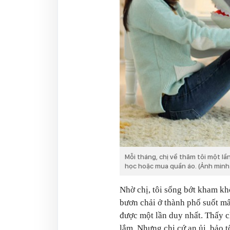
Mỗi tháng, chị về thăm tôi một lầ
học hoặc mua quần áo. (Ảnh minh
Nhờ chị, tôi sống bớt kham khổ
bươn chải ở thành phố suốt mấy
được một lần duy nhất. Thấy c
lắm. Nhưng chị cứ an ủi, bảo t