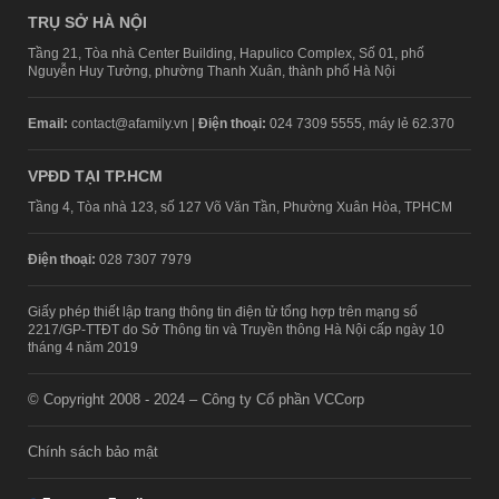
TRỤ SỞ HÀ NỘI
Tầng 21, Tòa nhà Center Building, Hapulico Complex, Số 01, phố
Nguyễn Huy Tưởng, phường Thanh Xuân, thành phố Hà Nội
Email:
contact@afamily.vn |
Điện thoại:
024 7309 5555, máy lẻ 62.370
VPĐD TẠI TP.HCM
Tầng 4, Tòa nhà 123, số 127 Võ Văn Tần, Phường Xuân Hòa, TPHCM
Điện thoại:
028 7307 7979
Giấy phép thiết lập trang thông tin điện tử tổng hợp trên mạng số
2217/GP-TTĐT do Sở Thông tin và Truyền thông Hà Nội cấp ngày 10
tháng 4 năm 2019
© Copyright 2008 - 2024 – Công ty Cổ phần VCCorp
Chính sách bảo mật