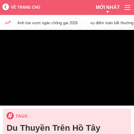
MỚI NHẤT
VỀ TRANG CHỦ
Anh trai vượt ngàn chông gai 2026
vụ điểm toán bất thường
TAGS:
Du Thuyền Trên Hồ Tây