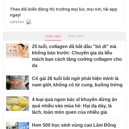
Theo dõi biến động thị trường mọi lúc, mọi nơi, tải app
ngay!
cafef.vn
CÙNG MỤC
ĐANG HOT
25 tuổi, collagen đã bắt đầu "bỏ đi" mà
không báo trước: Chuyên gia da liễu
mách bạn cách tăng cường collagen cho
da
Cô gái 26 tuổi bất ngờ phát hiện mình là
nam giới, không có tử cung, buồng trứng
4 loại quả ngon bác sĩ khuyên đừng ăn
quá nhiều vào mùa hè: Hại dạ dày, lá
lách, toàn món quen của nhiều gia
Hơn 500 học sinh vùng cao Lâm Đồng