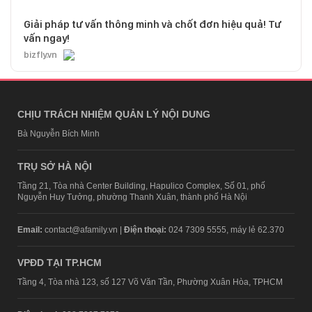
Giải pháp tư vấn thông minh và chốt đơn hiệu quả! Tư
vấn ngay!
bizfly.vn
CHỊU TRÁCH NHIỆM QUẢN LÝ NỘI DUNG
Bà Nguyễn Bích Minh
TRỤ SỞ HÀ NỘI
Tầng 21, Tòa nhà Center Building, Hapulico Complex, Số 01, phố
Nguyễn Huy Tưởng, phường Thanh Xuân, thành phố Hà Nội
Email:
contact@afamily.vn |
Điện thoại:
024 7309 5555, máy lẻ 62.370
VPĐD TẠI TP.HCM
Tầng 4, Tòa nhà 123, số 127 Võ Văn Tần, Phường Xuân Hòa, TPHCM