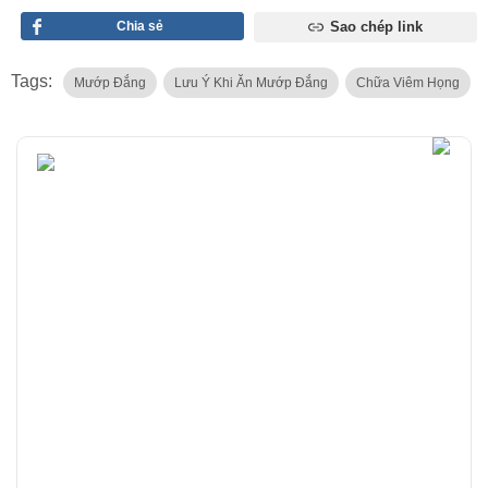
Chia sẻ
Sao chép link
Tags:
Mướp Đắng
Lưu Ý Khi Ăn Mướp Đắng
Chữa Viêm Họng