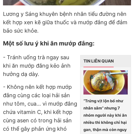
Lương y Sáng khuyên bệnh nhân tiểu đường nên
kết hợp xen kẽ giữa thuốc và mướp đắng để đảm
bảo sức khỏe.
Một số lưu ý khi ăn mướp đắng:
- Tránh uống trà ngay sau
TIN LIÊN QUAN
khi ăn mướp đắng kẻo ảnh
hưởng dạ dày.
- Không nên kết hợp mướp
đắng cùng các loại hải sản
“Trứng vịt lộn bổ như
như tôm, cua… vì mướp đắng
nhân sâm” nhưng 7
chứa vitamin C, khi kết hợp
nhóm người này khi ăn
cùng asen có trong hải sản
nhiều thì không chỉ hại
có thể gây phản ứng khó
gan, thận mà còn nguy