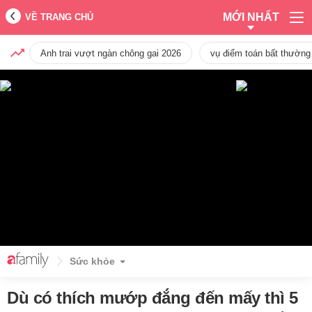
MỚI NHẤT
VỀ TRANG CHỦ
Anh trai vượt ngàn chông gai 2026
vụ điểm toán bất thường
Sức khỏe
Dù có thích mướp đắng đến mấy thì 5