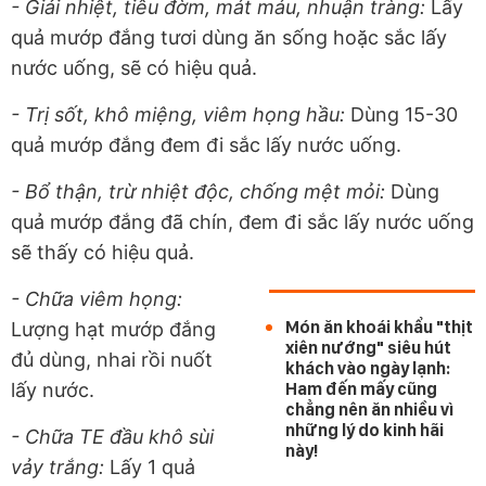
- Giải nhiệt, tiêu đờm, mát máu, nhuận tràng:
Lấy
quả mướp đắng tươi dùng ăn sống hoặc sắc lấy
nước uống, sẽ có hiệu quả.
- Trị sốt, khô miệng, viêm họng hầu:
Dùng 15-30
quả mướp đắng đem đi sắc lấy nước uống.
- Bổ thận, trừ nhiệt độc, chống mệt mỏi:
Dùng
quả mướp đắng đã chín, đem đi sắc lấy nước uống
sẽ thấy có hiệu quả.
- Chữa viêm họng:
Món ăn khoái khẩu "thịt
Lượng hạt mướp đắng
xiên nướng" siêu hút
đủ dùng, nhai rồi nuốt
khách vào ngày lạnh:
lấy nước.
Ham đến mấy cũng
chẳng nên ăn nhiều vì
những lý do kinh hãi
- Chữa TE đầu khô sùi
này!
vảy trắng:
Lấy 1 quả