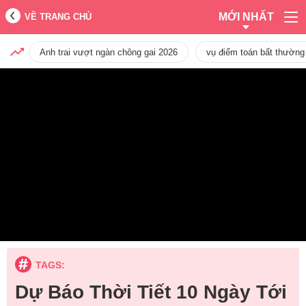
MỚI NHẤT
VỀ TRANG CHỦ
Anh trai vượt ngàn chông gai 2026
vụ điểm toán bất thường
TAGS:
Dự Báo Thời Tiết 10 Ngày Tới