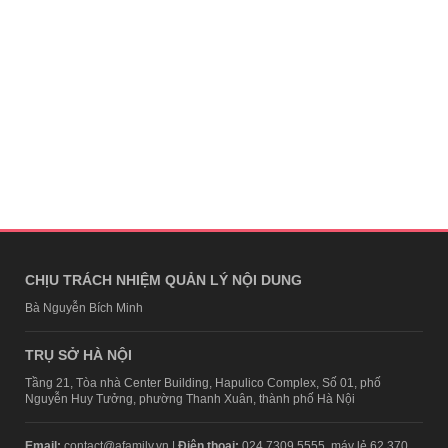
CHỊU TRÁCH NHIỆM QUẢN LÝ NỘI DUNG
Bà Nguyễn Bích Minh
TRỤ SỞ HÀ NỘI
Tầng 21, Tòa nhà Center Building, Hapulico Complex, Số 01, phố
Nguyễn Huy Tưởng, phường Thanh Xuân, thành phố Hà Nội
Email:
contact@afamily.vn |
Điện thoại:
024 7309 5555, máy lẻ 62.370