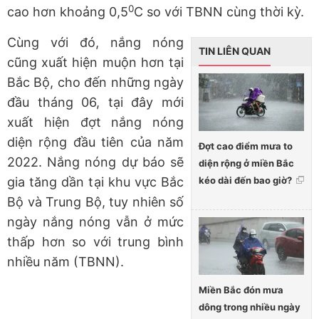
0
cao hơn khoảng 0,5
C so với TBNN cùng thời kỳ.
Cùng với đó, nắng nóng
TIN LIÊN QUAN
cũng xuất hiện muộn hơn tại
Bắc Bộ, cho đến những ngày
đầu tháng 06, tại đây mới
xuất hiện đợt nắng nóng
diện rộng đầu tiên của năm
Đợt cao điểm mưa to
2022. Nắng nóng dự báo sẽ
diện rộng ở miền Bắc
kéo dài đến bao giờ?
gia tăng dần tại khu vực Bắc
Bộ và Trung Bộ, tuy nhiên số
ngày nắng nóng vẫn ở mức
thấp hơn so với trung bình
nhiều năm (TBNN).
Miền Bắc đón mưa
dông trong nhiều ngày