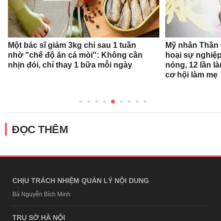
Một bác sĩ giảm 3kg chỉ sau 1 tuần
Mỹ nhân Thần Đ
nhờ "chế độ ăn cá mòi": Không cần
hoại sự nghiệp
nhịn đói, chỉ thay 1 bữa mỗi ngày
nóng, 12 lần l
cơ hội làm mẹ
ĐỌC THÊM
CHỊU TRÁCH NHIỆM QUẢN LÝ NỘI DUNG
Bà Nguyễn Bích Minh
TRỤ SỞ HÀ NỘI