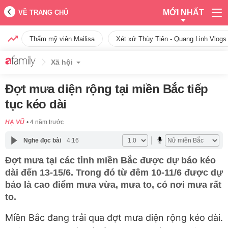
MỚI NHẤT
VỀ TRANG CHỦ
Thẩm mỹ viện Mailisa
Xét xử Thùy Tiên - Quang Linh Vlogs
Xã hội
Đợt mưa diện rộng tại miền Bắc tiếp
tục kéo dài
HẠ VŨ
4 năm trước
Nghe đọc bài
4:16
Đợt mưa tại các tỉnh miền Bắc được dự báo kéo
dài đến 13-15/6. Trong đó từ đêm 10-11/6 được dự
báo là cao điểm mưa vừa, mưa to, có nơi mưa rất
to.
Miền Bắc đang trải qua đợt mưa diện rộng kéo dài.