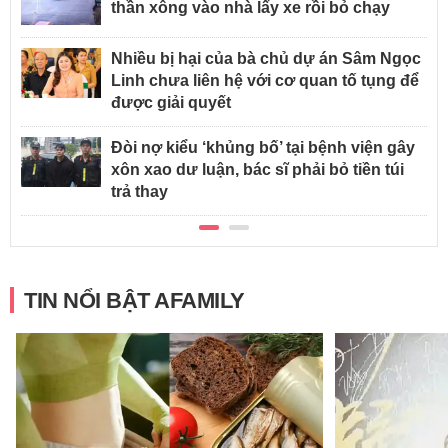
thần xông vào nhà lấy xe rồi bỏ chạy
Nhiều bị hại của bà chủ dự án Sâm Ngọc
Linh chưa liên hệ với cơ quan tố tụng để
được giải quyết
Đòi nợ kiểu ‘khủng bố’ tại bệnh viện gây
xôn xao dư luận, bác sĩ phải bỏ tiền túi
trả thay
TIN NỔI BẬT AFAMILY