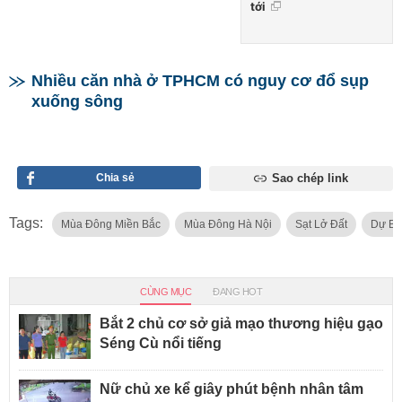
tới
Nhiều căn nhà ở TPHCM có nguy cơ đổ sụp
xuống sông
Chia sẻ
Sao chép link
Tags:
Mùa Đông Miền Bắc
Mùa Đông Hà Nội
Sạt Lở Đất
Dự Báo
CÙNG MỤC
ĐANG HOT
Bắt 2 chủ cơ sở giả mạo thương hiệu gạo
Séng Cù nổi tiếng
Nữ chủ xe kể giây phút bệnh nhân tâm