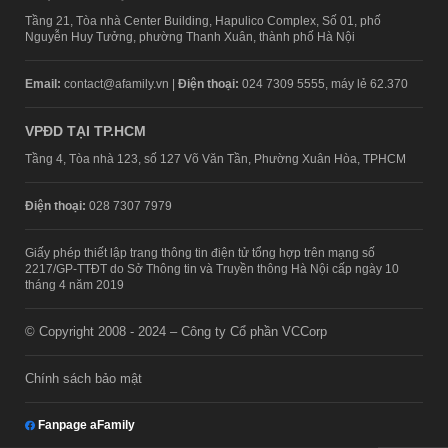
Tầng 21, Tòa nhà Center Building, Hapulico Complex, Số 01, phố
Nguyễn Huy Tưởng, phường Thanh Xuân, thành phố Hà Nội
Email:
contact@afamily.vn |
Điện thoại:
024 7309 5555, máy lẻ 62.370
VPĐD TẠI TP.HCM
Tầng 4, Tòa nhà 123, số 127 Võ Văn Tần, Phường Xuân Hòa, TPHCM
Điện thoại:
028 7307 7979
Giấy phép thiết lập trang thông tin điện tử tổng hợp trên mạng số
2217/GP-TTĐT do Sở Thông tin và Truyền thông Hà Nội cấp ngày 10
tháng 4 năm 2019
© Copyright 2008 - 2024 – Công ty Cổ phần VCCorp
Chính sách bảo mật
Fanpage aFamily