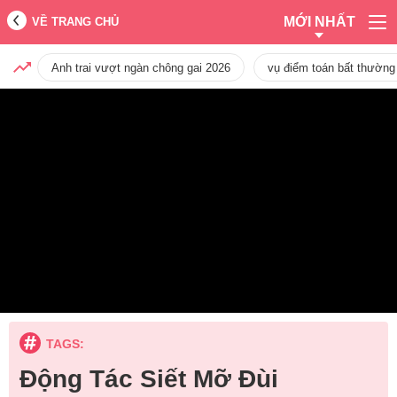
MỚI NHẤT
VỀ TRANG CHỦ
Anh trai vượt ngàn chông gai 2026
vụ điểm toán bất thường
TAGS:
Động Tác Siết Mỡ Đùi