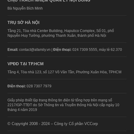
CHỊU TRÁCH NHIỆM QUẢN LÝ NỘI DUNG
Bà Nguyễn Bích Minh
TRỤ SỞ HÀ NỘI
Tầng 21, Tòa nhà Center Building, Hapulico Complex, Số 01, phố
Nguyễn Huy Tưởng, phường Thanh Xuân, thành phố Hà Nội
Email:
contact@afamily.vn |
Điện thoại:
024 7309 5555, máy lẻ 62.370
VPĐD TẠI TP.HCM
Tầng 4, Tòa nhà 123, số 127 Võ Văn Tần, Phường Xuân Hòa, TPHCM
Điện thoại:
028 7307 7979
Giấy phép thiết lập trang thông tin điện tử tổng hợp trên mạng số
2217/GP-TTĐT do Sở Thông tin và Truyền thông Hà Nội cấp ngày 10
tháng 4 năm 2019
© Copyright 2008 - 2024 – Công ty Cổ phần VCCorp