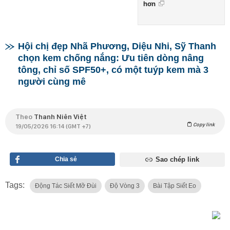
hơn
Hội chị đẹp Nhã Phương, Diệu Nhi, Sỹ Thanh
chọn kem chống nắng: Ưu tiên dòng nâng
tông, chỉ số SPF50+, có một tuýp kem mà 3
người cùng mê
Theo
Thanh Niên Việt
Copy link
19/05/2026 16:14 (GMT +7)
Chia sẻ
Sao chép link
Tags:
Động Tác Siết Mỡ Đùi
Độ Vòng 3
Bài Tập Siết Eo