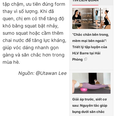
tập chậm, ưu tiên đúng form
thay vì số lượng. Khi đã
quen, chị em có thể tăng độ
khó bằng squat bật nhảy,
sumo squat hoặc cầm thêm
“Chắc chắn bên trong,
chai nước để tăng lực kháng,
mềm mại bên ngoài”:
Triết lý tập luyện của
giúp vóc dáng nhanh gọn
HLV Barre tại Hải
gàng và săn chắc hơn trong
Phòng
mùa hè.
Nguồn: @Utawan Lee
Giải áp trước, siết cơ
sau: Nguyên tắc giúp
bụng dưới săn chắc