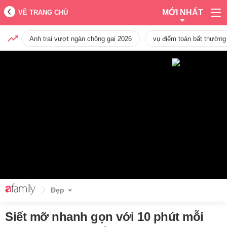
MỚI NHẤT
VỀ TRANG CHỦ
Anh trai vượt ngàn chông gai 2026
vụ điểm toán bất thường
Đẹp
Siết mỡ nhanh gọn với 10 phút mỗi