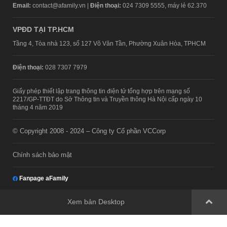
Email:
contact@afamily.vn |
Điện thoại:
024 7309 5555, máy lẻ 62.370
VPĐD TẠI TP.HCM
Tầng 4, Tòa nhà 123, số 127 Võ Văn Tần, Phường Xuân Hòa, TPHCM
Điện thoại:
028 7307 7979
Giấy phép thiết lập trang thông tin điện tử tổng hợp trên mạng số
2217/GP-TTĐT do Sở Thông tin và Truyền thông Hà Nội cấp ngày 10
tháng 4 năm 2019
© Copyright 2008 - 2024 – Công ty Cổ phần VCCorp
Chính sách bảo mật
Fanpage aFamily
Xem bản Desktop