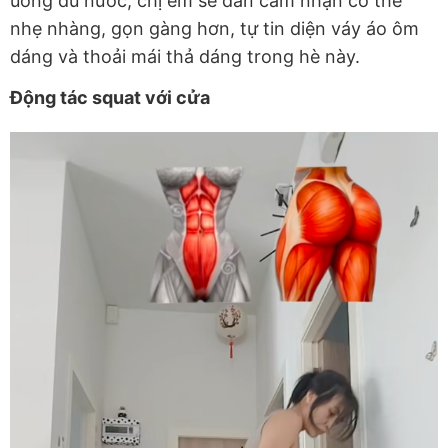
uống đủ nước, chị em sẽ dần cảm nhận cơ thể
nhẹ nhàng, gọn gàng hơn, tự tin diện váy áo ôm
dáng và thoải mái thả dáng trong hè này.
Động tác squat với cửa