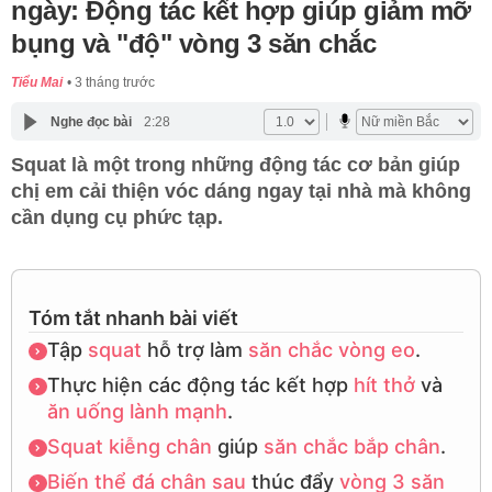
ngày: Động tác kết hợp giúp giảm mỡ
bụng và "độ" vòng 3 săn chắc
Tiểu Mai
3 tháng trước
Nghe đọc bài
2:28
Squat là một trong những động tác cơ bản giúp
chị em cải thiện vóc dáng ngay tại nhà mà không
cần dụng cụ phức tạp.
Tóm tắt nhanh bài viết
Tập
squat
hỗ trợ làm
săn chắc
vòng eo
.
Thực hiện các động tác kết hợp
hít thở
và
ăn uống
lành mạnh
.
Squat kiễng chân
giúp
săn chắc
bắp chân
.
Biến thể
đá chân sau
thúc đẩy
vòng 3
săn