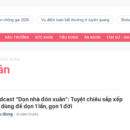
gàn chông gai 2026
vụ điểm toán bất thường ở tuyên quang
Bio
HẬU TRƯỜNG
SỨC KHỎE
TIÊU DÙNG
ĂN NGON
TÂM SỰ - GIA
 DON XUAN
ân
dcast “Dọn nhà đón xuân”: Tuyệt chiêu sắp xếp
 dùng để dọn 1 lần, gọn 1 đời
u dùng
-
4 năm trước