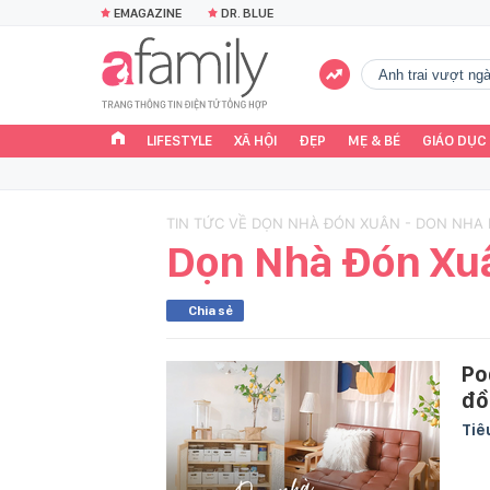
EMAGAZINE
DR. BLUE
Anh trai vượt n
LIFESTYLE
XÃ HỘI
ĐẸP
MẸ & BÉ
GIÁO DỤC
TIN TỨC VỀ DỌN NHÀ ĐÓN XUÂN - DON NHA
Dọn Nhà Đón Xu
Chia sẻ
Po
đồ
Tiê