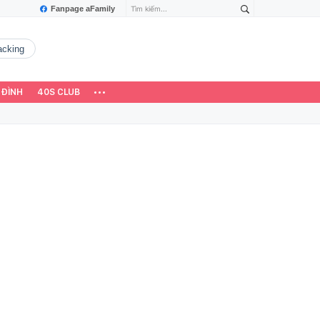
Fanpage aFamily
hacking
 ĐÌNH
40S CLUB