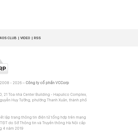
40S CLUB
VIDEO
RSS
 2008 - 2026 –
Công ty cổ phần VCCorp
20, 21 Tòa nhà Center Building - Hapulico Complex,
Nguyễn Huy Tưởng, phường Thanh Xuân, thành phố
iết lập trang thông tin điện tử tổng hợp trên mạng
TĐT do Sở Thông tin và Truyền thông Hà Nội cấp
ng 4 năm 2019