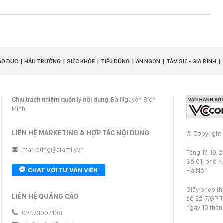
ÁO DỤC
HẬU TRƯỜNG
SỨC KHỎE
TIÊU DÙNG
ĂN NGON
TÂM SỰ - GIA ĐÌNH
Chịu trách nhiệm quản lý nội dung:
Bà Nguyễn Bích
Minh.
LIÊN HỆ MARKETING & HỢP TÁC NỘI DUNG
© Copyright
marketing@afamily.vn
Tầng 17, 19, 
Số 01, phố 
CHAT VỚI TƯ VẤN VIÊN
Hà Nội
Giấy phép th
LIÊN HỆ QUẢNG CÁO
số 2217/GP-T
ngày 10 thá
02473007108