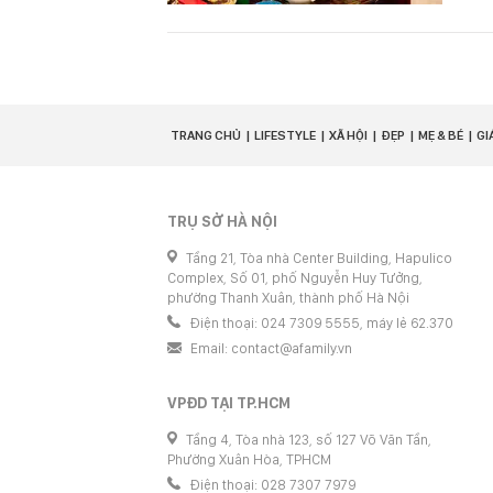
TRANG CHỦ
LIFESTYLE
XÃ HỘI
ĐẸP
MẸ & BÉ
GI
TRỤ SỞ HÀ NỘI
Tầng 21, Tòa nhà Center Building, Hapulico
Complex, Số 01, phố Nguyễn Huy Tưởng,
phường Thanh Xuân, thành phố Hà Nội
Điện thoại: 024 7309 5555, máy lẻ 62.370
Email:
contact@afamily.vn
VPĐD TẠI TP.HCM
Tầng 4, Tòa nhà 123, số 127 Võ Văn Tần,
Phường Xuân Hòa, TPHCM
Điện thoại: 028 7307 7979