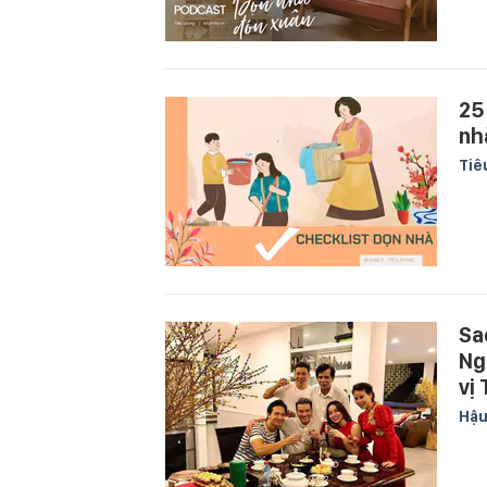
25
nh
Tiê
Sa
Ng
vị 
Hậu